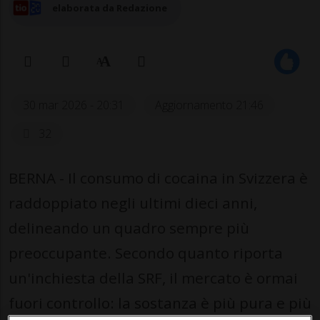
elaborata da Redazione
30 mar 2026 - 20:31
Aggiornamento 21:46
32
BERNA - Il consumo di cocaina in Svizzera è
raddoppiato negli ultimi dieci anni,
delineando un quadro sempre più
preoccupante. Secondo quanto riporta
un'inchiesta della SRF, il mercato è ormai
fuori controllo: la sostanza è più pura e più