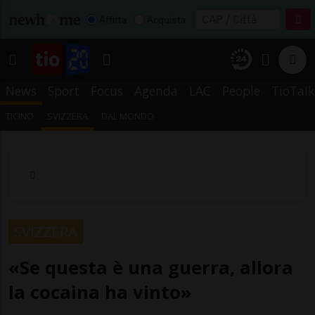
Affitta
Acquista
News
Sport
Focus
Agenda
LAC
People
TioTalk
TICINO
SVIZZERA
DAL MONDO
SVIZZERA
«Se questa è una guerra, allora
la cocaina ha vinto»