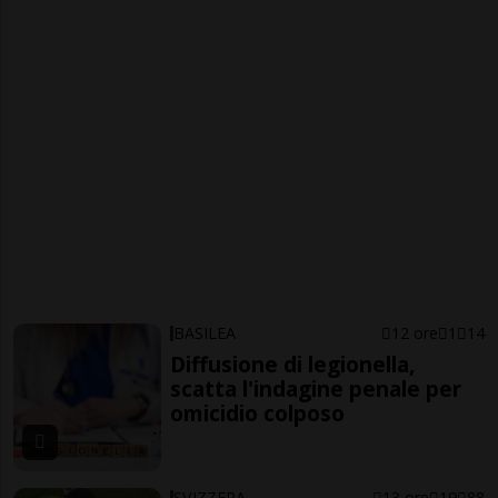
BASILEA
12 ore
1
14
Diffusione di legionella,
scatta l'indagine penale per
omicidio colposo
SVIZZERA
13 ore
19
88