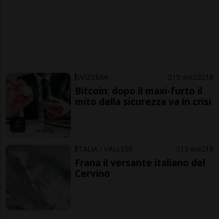
SVIZZERA
15 ore
2
18
Bitcoin: dopo il maxi-furto il
mito della sicurezza va in crisi
ITALIA / VALLESE
15 ore
19
Frana il versante italiano del
Cervino