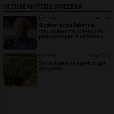
ULTIME NOTIZIE SVIZZERA
SVIZZERA
7 ore
3
60
Blocher lancia l'allarme:
«Situazione estremamente
pericolosa per la Svizzera»
SVIZZERA
9 ore
2
12
Se l'autunno fa capolino già
ad agosto