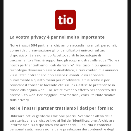
diffusa che mai. «Se questa è una guerra,
allora la cocaina ha vinto», afferma
Frank
Zobel
della Fondazione Dipendenze
Svizzera.
La vostra privacy è per noi molto importante
Noi e i nostri
594
partner archiviamo e accediamo ai dati personali,
Boom del consumo
- Un venditore attivo
come i dati di navigazione gli o identificatori univoci, sul tuo
dispositivo . Selezionando Accetto, abiliti le tecnologie di
da anni conferma la trasformazione del
tracciamento affinché supportino gli scopi mostrati alla voce "Noi e i
nostri partner trattiamo i dati da fornire". Nel caso in cui queste
mercato: oggi la cocaina raggiunge livelli
tecnologie dovessero essere disabilitate, alcuni contenuti e annunci
visualizzati potrebbero non essere rilevanti. Puoi accedere
di purezza tra il 94 e il 98 per cento, tanto
nuovamente a questo menu per modificare le tue scelte o per
revocare il consenso facendo clic sul link Gestisci le preferenze in
da sorprendere perfino consumatori
fondo alla pagina web.. Tali scelte avranno effetto nel contesto del
nostro Sito web. Per maggiori informazioni, consulta l'Informativa
provenienti dal Sud America. Il fenomeno
sulla privacy.
Noi e i nostri partner trattiamo i dati per fornire:
non riguarda più solo il fine settimana: le
Utilizzare dati di geolocalizzazione precisi. Scansione attiva delle
analisi delle acque reflue mostrano un
caratteristiche del dispositivo ai fini dell’identificazione. Archiviare
informazioni su dispositivo e/o accedervi. Pubblicità e contenuti
consumo costante durante tutta la
personalizzati, misurazione delle prestazioni dei contenuti e degli