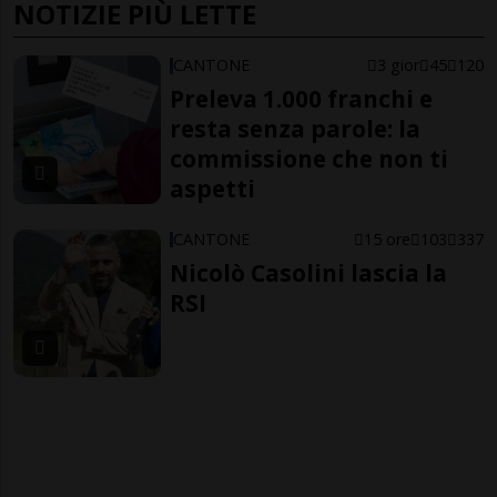
NOTIZIE PIÙ LETTE
CANTONE
3 gior
45
120
Preleva 1.000 franchi e
resta senza parole: la
commissione che non ti
aspetti
CANTONE
15 ore
103
337
Nicolò Casolini lascia la
RSI