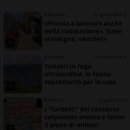
CANTONE
2 gior
208
213
«Pronta a lavorare anche
nella ristorazione». Suter
si indigna: «Anche?»
SVIZZERA
18 ore
85
137
Svizzeri in fuga
oltreconfine, lo fanno
soprattutto per la casa
CONFINE
3 gior
10
37
I "furbetti" del contante
colpiscono ancora e fanno
il pieno di milioni