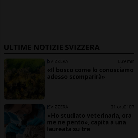
ULTIME NOTIZIE SVIZZERA
SVIZZERA
39 min
«Il bosco come lo conosciamo
adesso scomparirà»
SVIZZERA
1 ora
1
7
«Ho studiato veterinaria, ora
me ne pento», capita a una
laureata su tre