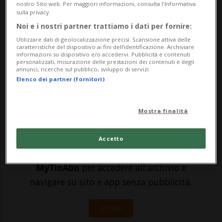
nostro Sito web. Per maggiori informazioni, consulta l'Informativa
sulla privacy.
nuovi treni sostituiranno i convogli a due
Noi e i nostri partner trattiamo i dati per fornire:
piani di prima generazione della rete S-
Utilizzare dati di geolocalizzazione precisi. Scansione attiva delle
caratteristiche del dispositivo ai fini dell’identificazione. Archiviare
Bahn di Zurigo e circoleranno, a partire
informazioni su dispositivo e/o accedervi. Pubblicità e contenuti
personalizzati, misurazione delle prestazioni dei contenuti e degli
dagli...
annunci, ricerche sul pubblico, sviluppo di servizi.
Elenco dei partner (fornitori)
🔐 Sblocca il nostro archivio
Mostra finalità
esclusivo!
Sottoscrivi un abbonamento
Archivio
per
Accetto
leggere questo articolo, oppure scegli
MyTioAbo
per accedere all'archivio e
navigare su sito e app senza pubblicità.
ACCEDI