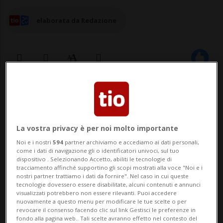
elaborata da Redazione
07 nov 2025 - 10:45
Aggiornamento 11:08
La vostra privacy è per noi molto importante
Noi e i nostri
594
partner archiviamo e accediamo ai dati personali,
come i dati di navigazione gli o identificatori univoci, sul tuo
dispositivo . Selezionando Accetto, abiliti le tecnologie di
tracciamento affinché supportino gli scopi mostrati alla voce "Noi e i
nostri partner trattiamo i dati da fornire". Nel caso in cui queste
BERNA - Le FFS hanno ordinato 116 nuovi
tecnologie dovessero essere disabilitate, alcuni contenuti e annunci
visualizzati potrebbero non essere rilevanti. Puoi accedere
nuovamente a questo menu per modificare le tue scelte o per
convogli al produttore Siemens Mobility
revocare il consenso facendo clic sul link Gestisci le preferenze in
fondo alla pagina web.. Tali scelte avranno effetto nel contesto del
per complessivi 2 miliardi di franchi. I