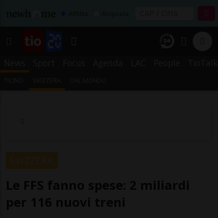
Affitta
Acquista
News
Sport
Focus
Agenda
LAC
People
TioTalk
TICINO
SVIZZERA
DAL MONDO
SVIZZERA
Le FFS fanno spese: 2 miliardi
per 116 nuovi treni