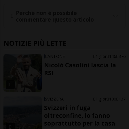
Perché non è possibile
commentare questo articolo
NOTIZIE PIÙ LETTE
CANTONE
1 gior
146
376
Nicolò Casolini lascia la
RSI
SVIZZERA
1 gior
100
137
Svizzeri in fuga
oltreconfine, lo fanno
soprattutto per la casa