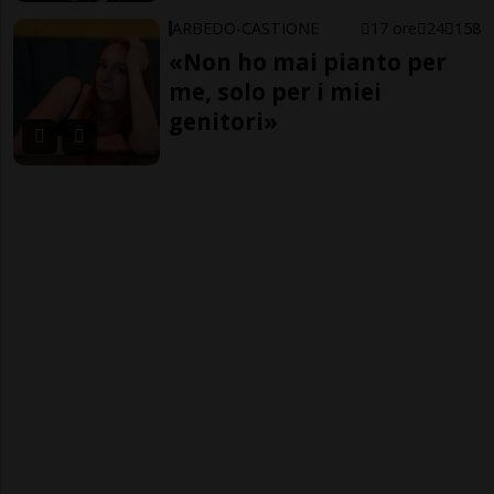
ARBEDO-CASTIONE
17 ore
24
158
«Non ho mai pianto per
me, solo per i miei
genitori»