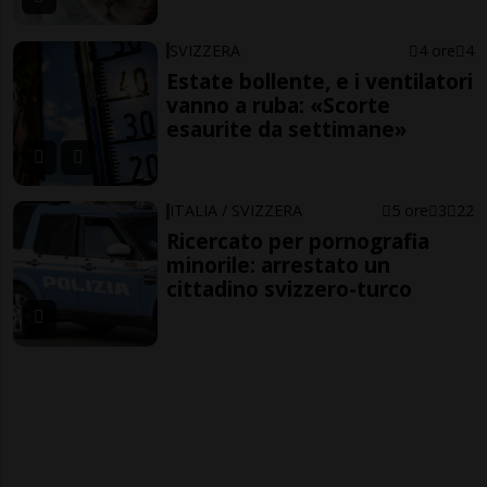
SVIZZERA
4 ore
4
Estate bollente, e i ventilatori
vanno a ruba: «Scorte
esaurite da settimane»
ITALIA / SVIZZERA
5 ore
3
22
Ricercato per pornografia
minorile: arrestato un
cittadino svizzero-turco