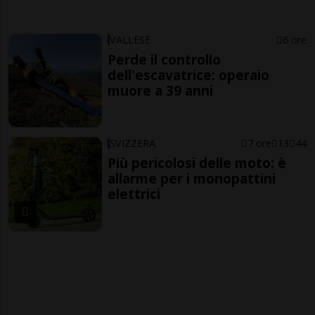
VALLESE
6 ore
Perde il controllo
dell'escavatrice: operaio
muore a 39 anni
SVIZZERA
7 ore
13
44
Più pericolosi delle moto: è
allarme per i monopattini
elettrici