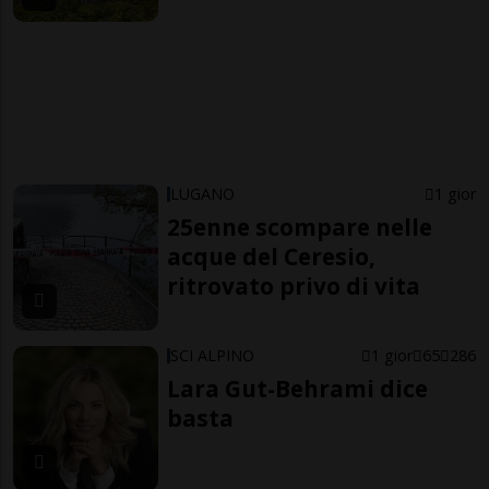
LUGANO
1 gior
25enne scompare nelle
acque del Ceresio,
ritrovato privo di vita
SCI ALPINO
1 gior
65
286
Lara Gut-Behrami dice
basta