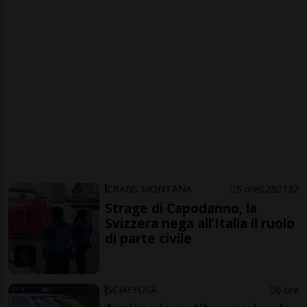
CRANS MONTANA
5 ore
28
132
Strage di Capodanno, la
Svizzera nega all’Italia il ruolo
di parte civile
SCIAFFUSA
6 ore