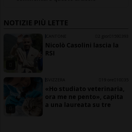
NOTIZIE PIÙ LETTE
CANTONE
2 gior
159
393
Nicolò Casolini lascia la
RSI
SVIZZERA
19 ore
10
35
«Ho studiato veterinaria,
ora me ne pento», capita
a una laureata su tre