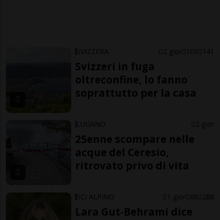
SVIZZERA
2 gior
103
141
Svizzeri in fuga
oltreconfine, lo fanno
soprattutto per la casa
LUGANO
2 gior
25enne scompare nelle
acque del Ceresio,
ritrovato privo di vita
SCI ALPINO
1 gior
68
288
Lara Gut-Behrami dice