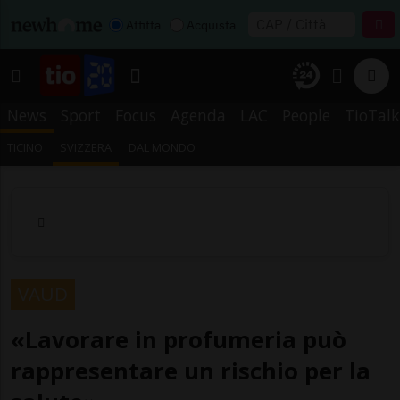
Affitta
Acquista
News
Sport
Focus
Agenda
LAC
People
TioTalk
TICINO
SVIZZERA
DAL MONDO
VAUD
«Lavorare in profumeria può
rappresentare un rischio per la