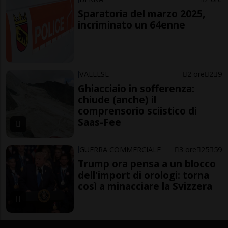
Sparatoria del marzo 2025,
incriminato un 64enne
VALLESE
2 ore
2
9
Ghiacciaio in sofferenza:
chiude (anche) il
comprensorio sciistico di
Saas-Fee
GUERRA COMMERCIALE
3 ore
25
59
Trump ora pensa a un blocco
dell'import di orologi: torna
così a minacciare la Svizzera