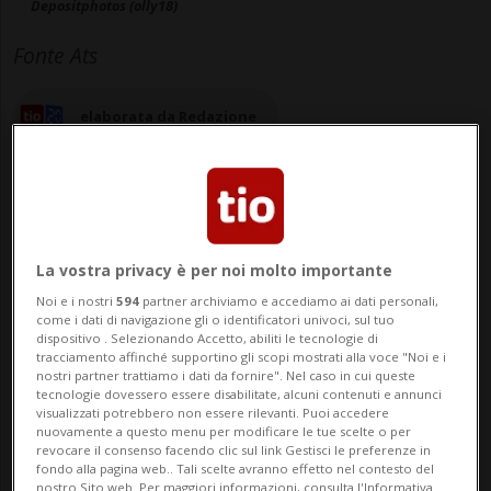
Depositphotos (olly18)
Fonte Ats
elaborata da Redazione
17 ott 2025 - 14:12
La vostra privacy è per noi molto importante
Noi e i nostri
594
partner archiviamo e accediamo ai dati personali,
come i dati di navigazione gli o identificatori univoci, sul tuo
LOSANNA - Essere impiegati in un
dispositivo . Selezionando Accetto, abiliti le tecnologie di
tracciamento affinché supportino gli scopi mostrati alla voce "Noi e i
contesto dove gli odori sono
nostri partner trattiamo i dati da fornire". Nel caso in cui queste
tecnologie dovessero essere disabilitate, alcuni contenuti e annunci
particolarmente intensi o persistenti può
visualizzati potrebbero non essere rilevanti. Puoi accedere
nuovamente a questo menu per modificare le tue scelte o per
mettere a rischio il benessere fisico e
revocare il consenso facendo clic sul link Gestisci le preferenze in
fondo alla pagina web.. Tali scelte avranno effetto nel contesto del
mentale dei dipendenti: lo ricorda
nostro Sito web. Per maggiori informazioni, consulta l'Informativa