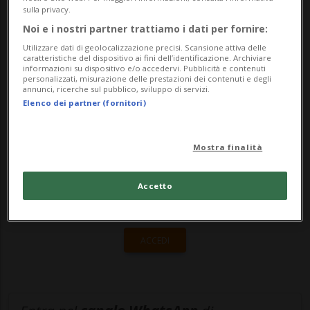
sulla privacy.
l'Ispettorato del lavoro di Losanna (ITL),
Noi e i nostri partner trattiamo i dati per fornire:
che si è interessato alla ...
Utilizzare dati di geolocalizzazione precisi. Scansione attiva delle
caratteristiche del dispositivo ai fini dell’identificazione. Archiviare
informazioni su dispositivo e/o accedervi. Pubblicità e contenuti
personalizzati, misurazione delle prestazioni dei contenuti e degli
🔐 Sblocca il nostro archivio
annunci, ricerche sul pubblico, sviluppo di servizi.
Elenco dei partner (fornitori)
esclusivo!
Sottoscrivi un abbonamento
Archivio
per
Mostra finalità
leggere questo articolo, oppure scegli
MyTioAbo
per accedere all'archivio e
Accetto
navigare su sito e app senza pubblicità.
ACCEDI