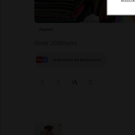
Deposit
Fonte 20Minutes
elaborata da Redazione