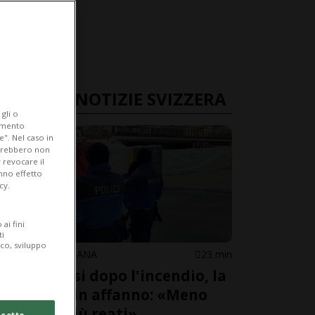
ULTIME NOTIZIE SVIZZERA
gli o
iamento
e". Nel caso in
potrebbero non
 revocare il
anno effetto
cy.
ai fini
ti
ico, sviluppo
CRANS-MONTANA
23 min
Sette mesi dopo l'incendio, la
polizia è in affanno: «Meno
agenti, più reati»
cetto