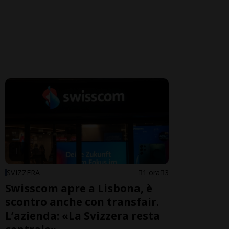
SVIZZERA
1 ora
3
Swisscom apre a Lisbona, è
scontro anche con transfair.
L’azienda: «La Svizzera resta