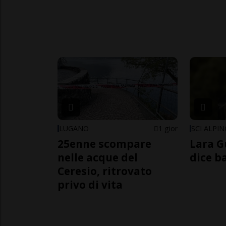
LUGANO
1 gior
SCI ALPI
25enne scompare
Lara G
nelle acque del
dice b
Ceresio, ritrovato
privo di vita