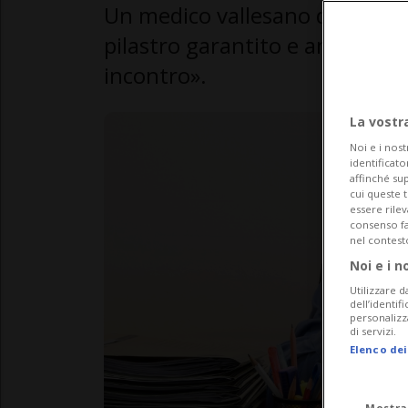
Un medico vallesano denuncia p
pilastro garantito e ammette:
incontro».
La vostr
Noi e i nost
identificato
affinché sup
cui queste 
essere rile
consenso fac
nel contest
Noi e i n
Utilizzare d
dell’identif
personalizz
di servizi.
Elenco dei
Mostra