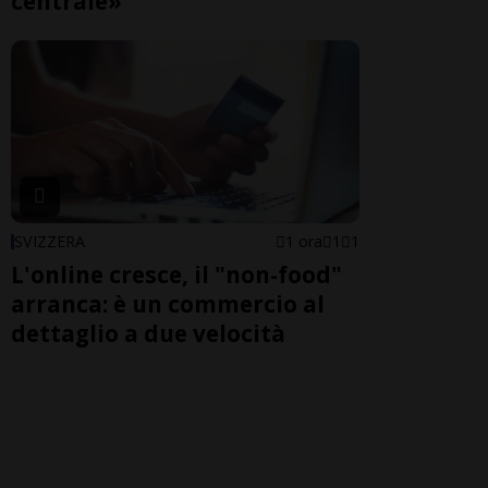
centrale»
SVIZZERA
1 ora
1
1
L'online cresce, il "non-food"
arranca: è un commercio al
dettaglio a due velocità