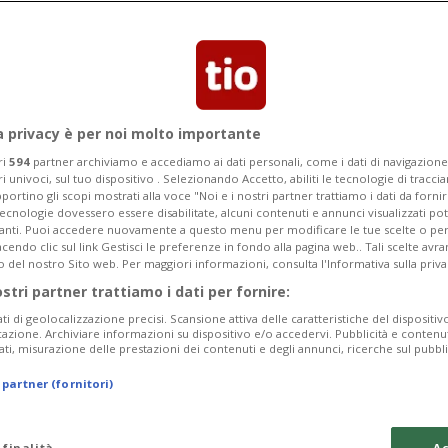
erdite di 40 mila franchi sul terzo
 «Non avevo capito bene a cosa andavo
a privacy è per noi molto importante
ri
594
partner archiviamo e accediamo ai dati personali, come i dati di navigazione 
ri univoci, sul tuo dispositivo . Selezionando Accetto, abiliti le tecnologie di tracc
portino gli scopi mostrati alla voce "Noi e i nostri partner trattiamo i dati da fornir
tecnologie dovessero essere disabilitate, alcuni contenuti e annunci visualizzati 
vanti. Puoi accedere nuovamente a questo menu per modificare le tue scelte o per
endo clic sul link Gestisci le preferenze in fondo alla pagina web.. Tali scelte avr
o del nostro Sito web. Per maggiori informazioni, consulta l'Informativa sulla priva
ostri partner trattiamo i dati per fornire:
ati di geolocalizzazione precisi. Scansione attiva delle caratteristiche del dispositivo 
icazione. Archiviare informazioni su dispositivo e/o accedervi. Pubblicità e contenu
ati, misurazione delle prestazioni dei contenuti e degli annunci, ricerche sul pubbl
 partner (fornitori)
 finalità
Ac