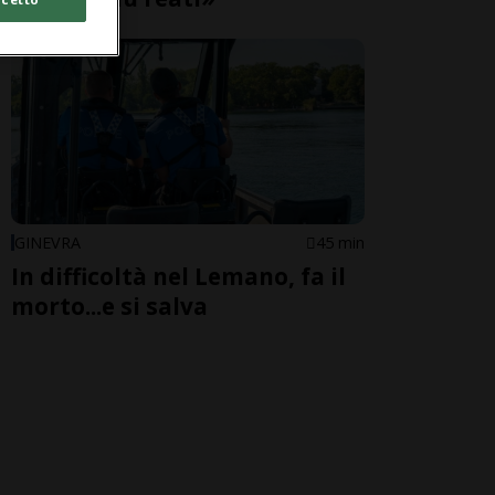
GINEVRA
45 min
In difficoltà nel Lemano, fa il
morto...e si salva