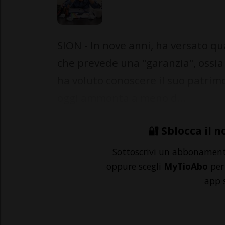
SION - In nove anni, ha versato qua
che prevede una "garanzia", ossi
ha voluto conoscere il suo patrimo
oggi ammonta a meno d...
🔐 Sblocca il n
Sottoscrivi un abbonamen
oppure scegli
MyTioAbo
per 
app 