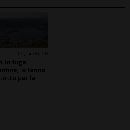
1 gior
96
139
i in fuga
onfine, lo fanno
tutto per la