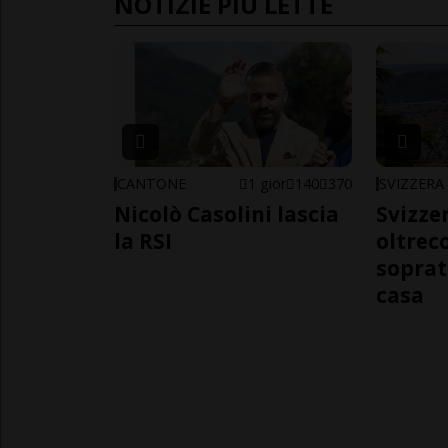
NOTIZIE PIÙ LETTE
CANTONE
1 gior
140
370
SVIZZERA
Nicolò Casolini lascia
Svizzer
la RSI
oltrec
soprat
casa