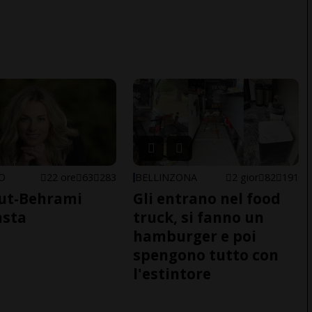
NO
22 ore
63
283
BELLINZONA
2 gior
82
191
ut-Behrami
Gli entrano nel food
asta
truck, si fanno un
hamburger e poi
spengono tutto con
l'estintore