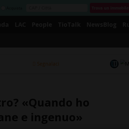
Acquista
nda
LAC
People
TioTalk
NewsBlog
R
Segnalaci
stro? «Quando ho
vane e ingenuo»