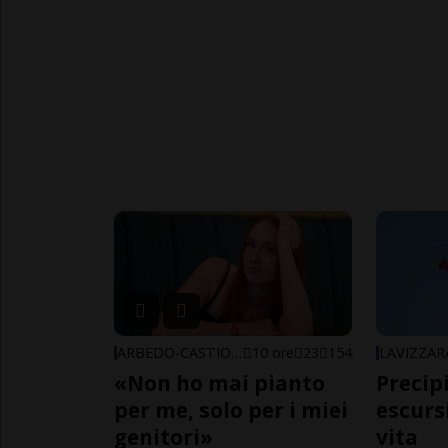
ARBEDO-CASTIONE
10 ore
23
154
LAVIZZAR
«Non ho mai pianto
Precip
per me, solo per i miei
escursi
genitori»
vita