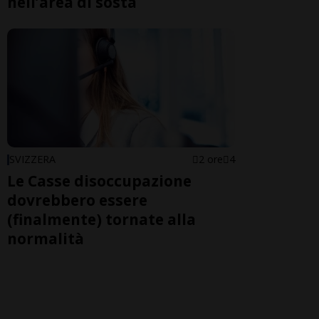
nell’area di sosta
SVIZZERA
2 ore
4
Le Casse disoccupazione
dovrebbero essere
(finalmente) tornate alla
normalità