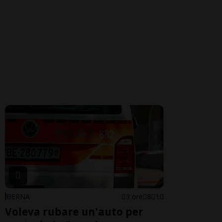
BERNA
3 ore
8
10
Voleva rubare un'auto per