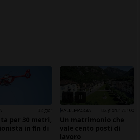
A
2 gior
VALLEMAGGIA
2 gior
17
100
ita per 30 metri,
Un matrimonio che
onista in fin di
vale cento posti di
lavoro