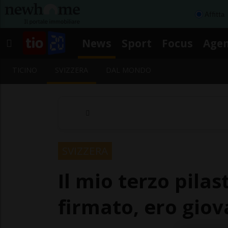
Affitta
News
Sport
Focus
Age
TICINO
SVIZZERA
DAL MONDO
SVIZZERA
Il mio terzo pila
firmato, ero gio