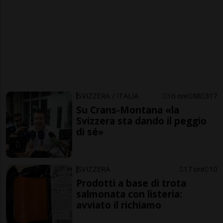
SVIZZERA / ITALIA
16 ore
88
317
Su Crans-Montana «la
Svizzera sta dando il peggio
di sé»
SVIZZERA
17 ore
10
Prodotti a base di trota
salmonata con listeria:
avviato il richiamo