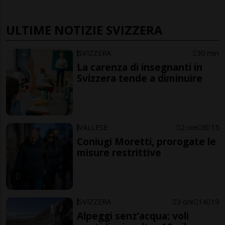
ULTIME NOTIZIE SVIZZERA
SVIZZERA
30 min
La carenza di insegnanti in
Svizzera tende a diminuire
VALLESE
2 ore
6
15
Coniugi Moretti, prorogate le
misure restrittive
SVIZZERA
3 ore
14
19
Alpeggi senz’acqua: voli