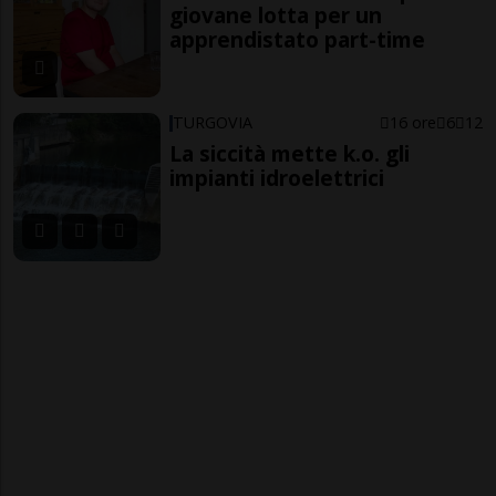
giovane lotta per un
apprendistato part-time
TURGOVIA
16 ore
6
12
La siccità mette k.o. gli
impianti idroelettrici