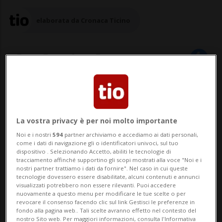
elaborata da Cronaca Ticino
08 set 2025 - 20:59
Aggiornamento 22:41
LOSANNA - La mania per la nuova
La vostra privacy è per noi molto importante
generazione di farmaci anti-obesità
Noi e i nostri
594
partner archiviamo e accediamo ai dati personali,
come i dati di navigazione gli o identificatori univoci, sul tuo
potrebbe causare effetti collaterali tra i
dispositivo . Selezionando Accetto, abiliti le tecnologie di
tracciamento affinché supportino gli scopi mostrati alla voce "Noi e i
ristoratori.In effetti, molti pazienti trattati
nostri partner trattiamo i dati da fornire". Nel caso in cui queste
tecnologie dovessero essere disabilitate, alcuni contenuti e annunci
con iniezioni di Ozempic o Wegovy
visualizzati potrebbero non essere rilevanti. Puoi accedere
nuovamente a questo menu per modificare le tue scelte o per
mangiano fuori casa meno spesso. Oppure
revocare il consenso facendo clic sul link Gestisci le preferenze in
fondo alla pagina web.. Tali scelte avranno effetto nel contesto del
nostro Sito web. Per maggiori informazioni, consulta l'Informativa