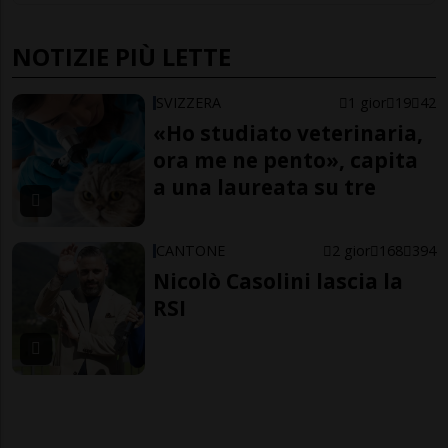
NOTIZIE PIÙ LETTE
SVIZZERA
1 gior
19
42
«Ho studiato veterinaria,
ora me ne pento», capita
a una laureata su tre
CANTONE
2 gior
168
394
Nicolò Casolini lascia la
RSI