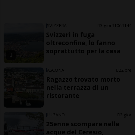
SVIZZERA
3 gior
106
144
Svizzeri in fuga
oltreconfine, lo fanno
soprattutto per la casa
ASCONA
22 ore
Ragazzo trovato morto
nella terrazza di un
ristorante
LUGANO
2 gior
25enne scompare nelle
acque del Ceresio,