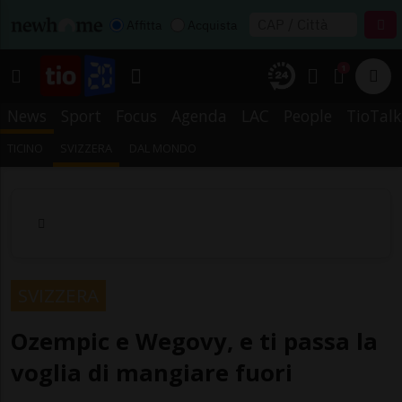
Affitta
Acquista
1
News
Sport
Focus
Agenda
LAC
People
TioTalk
TICINO
SVIZZERA
DAL MONDO
SVIZZERA
Ozempic e Wegovy, e ti passa la
voglia di mangiare fuori