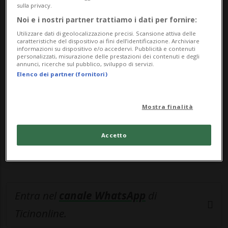
ordinano meno. U...
sulla privacy.
Noi e i nostri partner trattiamo i dati per fornire:
🔐 Sblocca il nostro archivio
Utilizzare dati di geolocalizzazione precisi. Scansione attiva delle
caratteristiche del dispositivo ai fini dell’identificazione. Archiviare
esclusivo!
informazioni su dispositivo e/o accedervi. Pubblicità e contenuti
personalizzati, misurazione delle prestazioni dei contenuti e degli
annunci, ricerche sul pubblico, sviluppo di servizi.
Sottoscrivi un abbonamento
Archivio
per
Elenco dei partner (fornitori)
leggere questo articolo, oppure scegli
MyTioAbo
per accedere all'archivio e
Mostra finalità
navigare su sito e app senza pubblicità.
Accetto
ACCEDI
Entra nel
canale WhatsApp
di
Ticinonline.