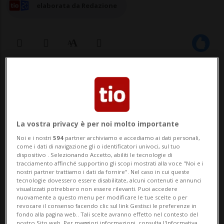
elaborata da Redazione
07 set 2025 - 13:14
Aggiornamento 16:21
BERNA - La popolazione svizzera è
contraria all'introduzione generalizzata di
La vostra privacy è per noi molto importante
un limite di velocità di 30 km/h su tutte le
Noi e i nostri
594
partner archiviamo e accediamo ai dati personali,
come i dati di navigazione gli o identificatori univoci, sul tuo
strade degli agglomerati urbani. È quanto
dispositivo . Selezionando Accetto, abiliti le tecnologie di
tracciamento affinché supportino gli scopi mostrati alla voce "Noi e i
emerge da un sondaggio commissionato
nostri partner trattiamo i dati da fornire". Nel caso in cui queste
tecnologie dovessero essere disabilitate, alcuni contenuti e annunci
dal Touring club svizzero (TCS) e ripreso
visualizzati potrebbero non essere rilevanti. Puoi accedere
nuovamente a questo menu per modificare le tue scelte o per
revocare il consenso facendo clic sul link Gestisci le preferenze in
ogg...
fondo alla pagina web.. Tali scelte avranno effetto nel contesto del
nostro Sito web. Per maggiori informazioni, consulta l'Informativa