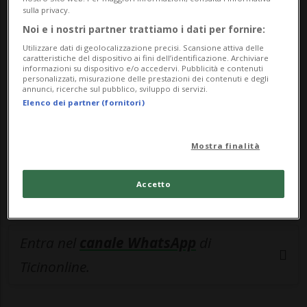
sulla privacy.
🔐 Sblocca il nostro archivio
Noi e i nostri partner trattiamo i dati per fornire:
esclusivo!
Utilizzare dati di geolocalizzazione precisi. Scansione attiva delle
caratteristiche del dispositivo ai fini dell’identificazione. Archiviare
informazioni su dispositivo e/o accedervi. Pubblicità e contenuti
Sottoscrivi un abbonamento
Archivio
per
personalizzati, misurazione delle prestazioni dei contenuti e degli
annunci, ricerche sul pubblico, sviluppo di servizi.
leggere questo articolo, oppure scegli
Elenco dei partner (fornitori)
MyTioAbo
per accedere all'archivio e
navigare su sito e app senza pubblicità.
Mostra finalità
ACCEDI
Accetto
Entra nel
canale WhatsApp
di
Ticinonline.