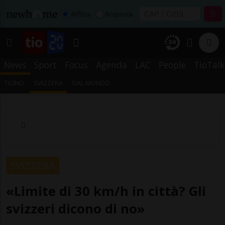
Affitta
Acquista
News
Sport
Focus
Agenda
LAC
People
TioTalk
TICINO
SVIZZERA
DAL MONDO
SVIZZERA
«Limite di 30 km/h in città? Gli
svizzeri dicono di no»