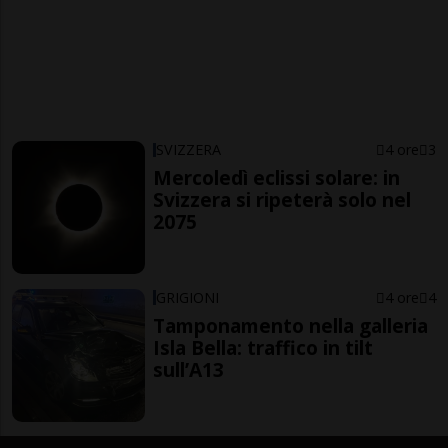
SVIZZERA
4 ore
3
Mercoledì eclissi solare: in
Svizzera si ripeterà solo nel
2075
GRIGIONI
4 ore
4
Tamponamento nella galleria
Isla Bella: traffico in tilt
sull’A13