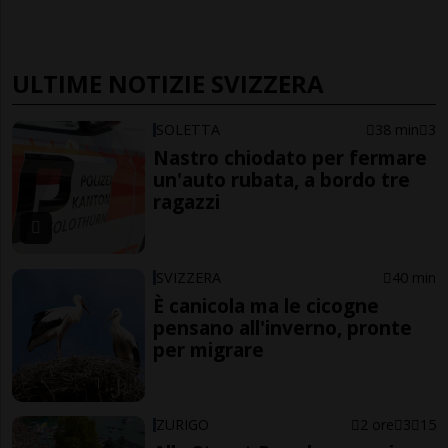
ULTIME NOTIZIE SVIZZERA
SOLETTA
38 min
3
Nastro chiodato per fermare
un'auto rubata, a bordo tre
ragazzi
SVIZZERA
40 min
È canicola ma le cicogne
pensano all'inverno, pronte
per migrare
ZURIGO
2 ore
3
15