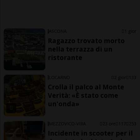
ASCONA
1 gior
Ragazzo trovato morto
nella terrazza di un
ristorante
LOCARNO
2 gior
133
Crolla il palco al Monte
Verità: «È stato come
un'onda»
MEZZOVICO-VIRA
23 ore
117
253
Incidente in scooter per il