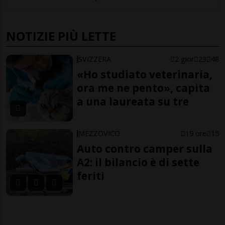
NOTIZIE PIÙ LETTE
SVIZZERA
2 gior
23
48
«Ho studiato veterinaria,
ora me ne pento», capita
a una laureata su tre
MEZZOVICO
19 ore
15
Auto contro camper sulla
A2: il bilancio è di sette
feriti