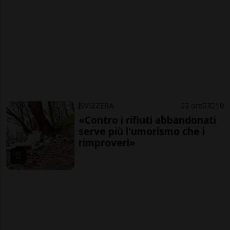
SVIZZERA
3 ore
3
10
«Contro i rifiuti abbandonati
serve più l'umorismo che i
rimproveri»