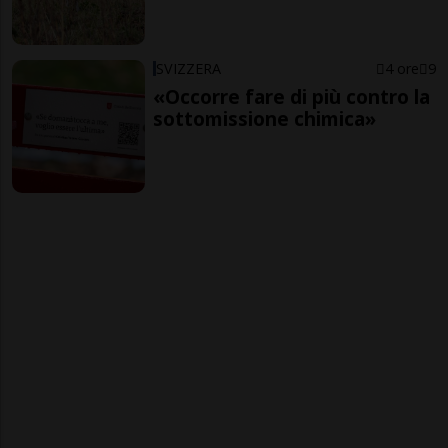
SVIZZERA
4 ore
9
«Occorre fare di più contro la
sottomissione chimica»