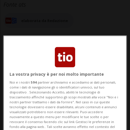
Fonte ats
elaborata da Redazione
13 ago 2025 - 11:10
La vostra privacy è per noi molto importante
Noi e i nostri
594
partner archiviamo e accediamo ai dati personali,
come i dati di navigazione gli o identificatori univoci, sul tuo
dispositivo . Selezionando Accetto, abiliti le tecnologie di
tracciamento affinché supportino gli scopi mostrati alla voce "Noi e i
nostri partner trattiamo i dati da fornire". Nel caso in cui queste
tecnologie dovessero essere disabilitate, alcuni contenuti e annunci
visualizzati potrebbero non essere rilevanti. Puoi accedere
BERNA - Marc Thommen, professore di
nuovamente a questo menu per modificare le tue scelte o per
revocare il consenso facendo clic sul link Gestisci le preferenze in
diritto penale e procedura penale presso
fondo alla pagina web.. Tali scelte avranno effetto nel contesto del