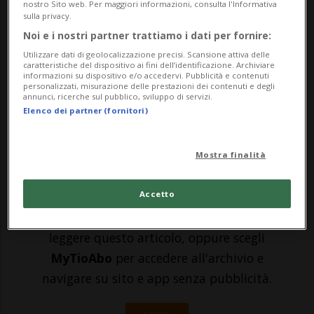
nostro Sito web. Per maggiori informazioni, consulta l'Informativa
l'Università di Zurigo, è stato eletto nuovo
sulla privacy.
Noi e i nostri partner trattiamo i dati per fornire:
presidente dell'Autorità di vigilanza sul
Utilizzare dati di geolocalizzazione precisi. Scansione attiva delle
Ministero pubblico della Confederazione
caratteristiche del dispositivo ai fini dell’identificazione. Archiviare
informazioni su dispositivo e/o accedervi. Pubblicità e contenuti
personalizzati, misurazione delle prestazioni dei contenuti e degli
(AV-MPC). Dal 1° gennaio 2026
annunci, ricerche sul pubblico, sviluppo di servizi.
Elenco dei partner (fornitori)
rimpiazzerà...
Mostra finalità
🔐 Sblocca il nostro archivio
esclusivo!
Accetto
Sottoscrivi un abbonamento
Archivio
per
leggere questo articolo, oppure scegli
MyTioAbo
per accedere all'archivio e
navigare su sito e app senza pubblicità.