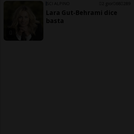
SCI ALPINO
2 gior
68
289
Lara Gut-Behrami dice
basta