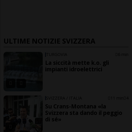
ULTIME NOTIZIE SVIZZERA
TURGOVIA
6 min
La siccità mette k.o. gli
impianti idroelettrici
SVIZZERA / ITALIA
11 min
4
Su Crans-Montana «la
Svizzera sta dando il peggio
di sé»