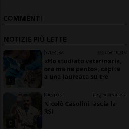
COMMENTI
NOTIZIE PIÙ LETTE
SVIZZERA
22 ore
10
38
«Ho studiato veterinaria,
ora me ne pento», capita
a una laureata su tre
CANTONE
2 gior
160
394
Nicolò Casolini lascia la
RSI