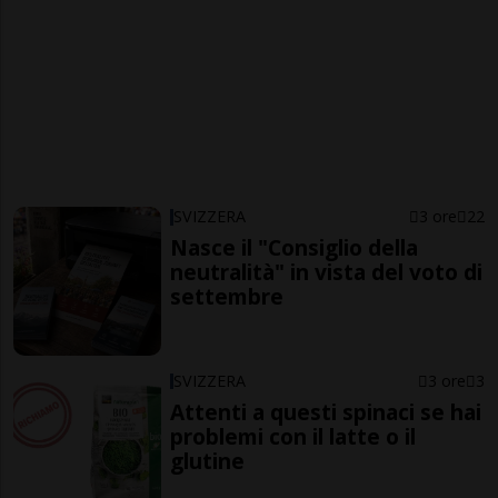
SVIZZERA
3 ore
22
Nasce il "Consiglio della
neutralità" in vista del voto di
settembre
SVIZZERA
3 ore
3
Attenti a questi spinaci se hai
problemi con il latte o il
glutine