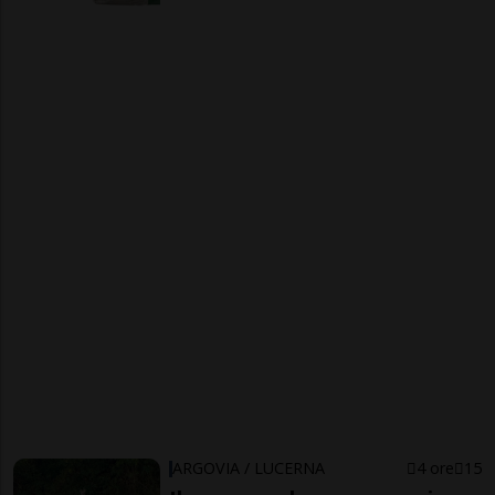
ARGOVIA / LUCERNA
4 ore
15