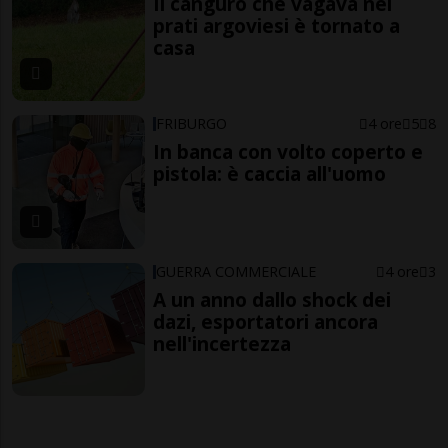
Il canguro che vagava nei
prati argoviesi è tornato a
casa
FRIBURGO
4 ore
5
8
In banca con volto coperto e
pistola: è caccia all'uomo
GUERRA COMMERCIALE
4 ore
3
A un anno dallo shock dei
dazi, esportatori ancora
nell'incertezza