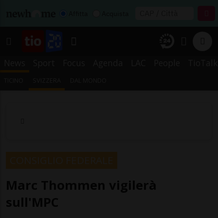
Affitta
Acquista
News
Sport
Focus
Agenda
LAC
People
TioTalk
TICINO
SVIZZERA
DAL MONDO
CONSIGLIO FEDERALE
Marc Thommen vigilerà
sull'MPC