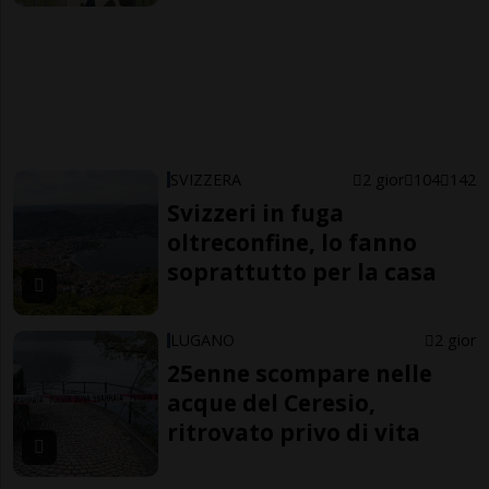
SVIZZERA
2 gior
104
142
Svizzeri in fuga
oltreconfine, lo fanno
soprattutto per la casa
LUGANO
2 gior
25enne scompare nelle
acque del Ceresio,
ritrovato privo di vita