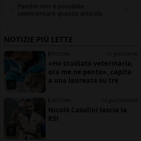
Perché non è possibile
commentare questo articolo
NOTIZIE PIÙ LETTE
SVIZZERA
1 gior
10
40
«Ho studiato veterinaria,
ora me ne pento», capita
a una laureata su tre
CANTONE
2 gior
160
393
Nicolò Casolini lascia la
RSI