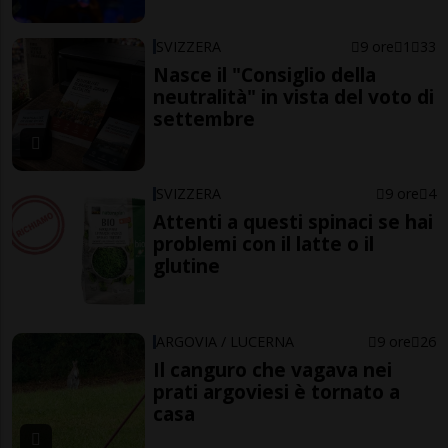
SVIZZERA
9 ore
1
33
Nasce il "Consiglio della
neutralità" in vista del voto di
settembre
SVIZZERA
9 ore
4
Attenti a questi spinaci se hai
problemi con il latte o il
glutine
ARGOVIA / LUCERNA
9 ore
26
Il canguro che vagava nei
prati argoviesi è tornato a
casa