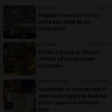
ASCONA
2 gior
Ragazzo trovato morto
nella terrazza di un
ristorante
LOCARNO
2 gior
134
Crolla il palco al Monte
Verità: «È stato come
un'onda»
MEZZOVICO-VIRA
1 gior
118
254
Incidente in scooter per il
deputato leghista Andrea
Censi: positivo all’alcol
test