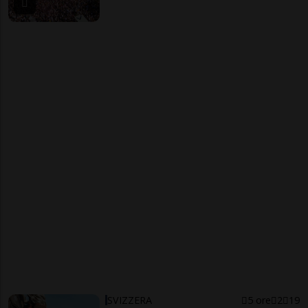
SVIZZERA
5 ore
2
19