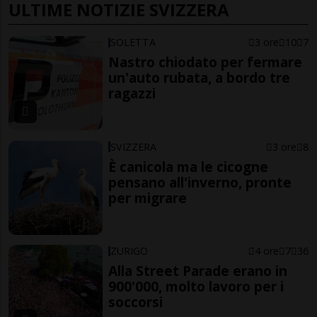
ULTIME NOTIZIE SVIZZERA
SOLETTA
3 ore
10
7
Nastro chiodato per fermare
un'auto rubata, a bordo tre
ragazzi
SVIZZERA
3 ore
8
È canicola ma le cicogne
pensano all'inverno, pronte
per migrare
ZURIGO
4 ore
7
36
Alla Street Parade erano in
900'000, molto lavoro per i
soccorsi