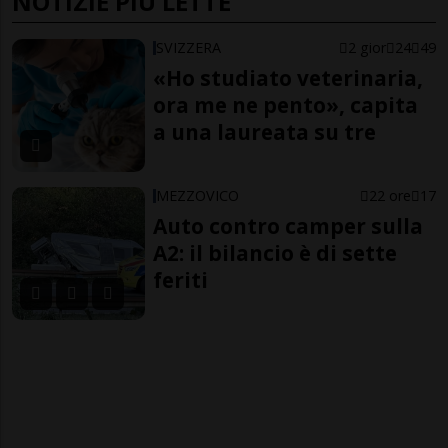
NOTIZIE PIÙ LETTE
SVIZZERA
2 gior
24
49
«Ho studiato veterinaria,
ora me ne pento», capita
a una laureata su tre
MEZZOVICO
22 ore
17
Auto contro camper sulla
A2: il bilancio è di sette
feriti