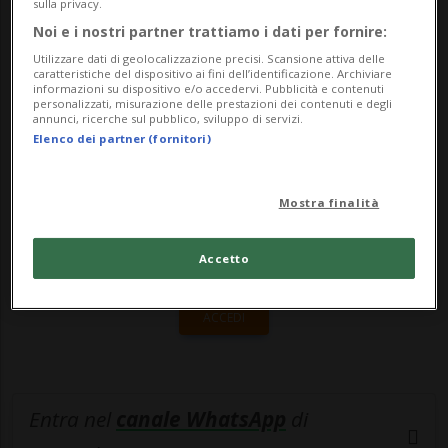
Svizzera, invece, si prende spesso come
sulla privacy.
riferimento...
Noi e i nostri partner trattiamo i dati per fornire:
Utilizzare dati di geolocalizzazione precisi. Scansione attiva delle
caratteristiche del dispositivo ai fini dell’identificazione. Archiviare
informazioni su dispositivo e/o accedervi. Pubblicità e contenuti
🔐 Sblocca il nostro archivio
personalizzati, misurazione delle prestazioni dei contenuti e degli
annunci, ricerche sul pubblico, sviluppo di servizi.
esclusivo!
Elenco dei partner (fornitori)
Sottoscrivi un abbonamento
Archivio
per
leggere questo articolo, oppure scegli
Mostra finalità
MyTioAbo
per accedere all'archivio e
Accetto
navigare su sito e app senza pubblicità.
ACCEDI
Entra nel
canale WhatsApp
di