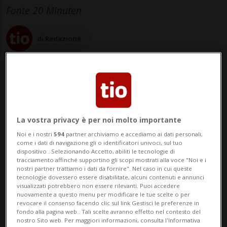
Fonte 20 Minuten
di Redazione
05 feb 2025 - 23:35
La vostra privacy è per noi molto importante
Noi e i nostri
594
partner archiviamo e accediamo ai dati personali,
ZURIGO - Quanto dovrebbe costare un
come i dati di navigazione gli o identificatori univoci, sul tuo
dispositivo . Selezionando Accetto, abiliti le tecnologie di
anello di fidanzamento? Negli Stati Uniti la
tracciamento affinché supportino gli scopi mostrati alla voce "Noi e i
nostri partner trattiamo i dati da fornire". Nel caso in cui queste
regola generale è che il suo valore
tecnologie dovessero essere disabilitate, alcuni contenuti e annunci
visualizzati potrebbero non essere rilevanti. Puoi accedere
dovrebbe essere pari a circa due o tre
nuovamente a questo menu per modificare le tue scelte o per
revocare il consenso facendo clic sul link Gestisci le preferenze in
mesi di stipendio. In Germania, Austria e
fondo alla pagina web.. Tali scelte avranno effetto nel contesto del
nostro Sito web. Per maggiori informazioni, consulta l'Informativa