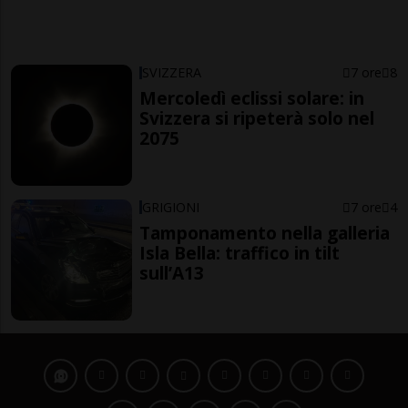
SVIZZERA
7 ore
8
Mercoledì eclissi solare: in
Svizzera si ripeterà solo nel
2075
GRIGIONI
7 ore
4
Tamponamento nella galleria
Isla Bella: traffico in tilt
sull’A13