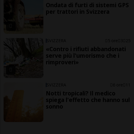
Ondata di furti di sistemi GPS
per trattori in Svizzera
SVIZZERA
5 ore
3
25
«Contro i rifiuti abbandonati
serve più l'umorismo che i
rimproveri»
SVIZZERA
6 ore
11
Notti tropicali? Il medico
spiega l'effetto che hanno sul
sonno