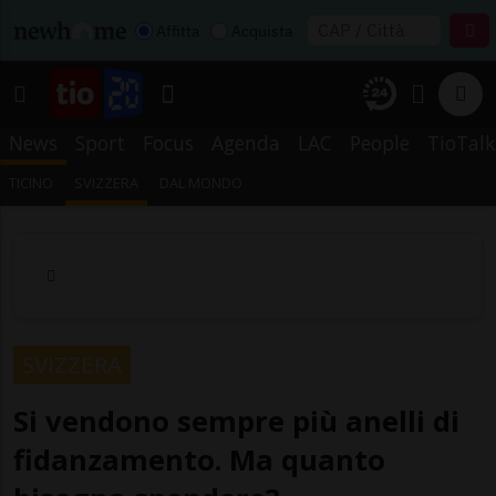
Affitta
Acquista
News
Sport
Focus
Agenda
LAC
People
TioTalk
TICINO
SVIZZERA
DAL MONDO
SVIZZERA
Si vendono sempre più anelli di
fidanzamento. Ma quanto