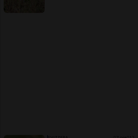
SVIZZERA
7 ore
12