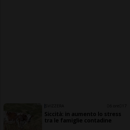
SVIZZERA
6 ore
17
Siccità: in aumento lo stress
tra le famiglie contadine