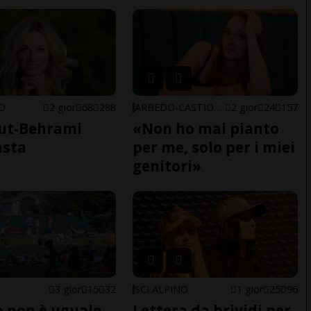
NO
2 gior
68
288
ARBEDO-CASTIONE
2 gior
24
157
ut-Behrami
«Non ho mai pianto
asta
per me, solo per i miei
genitori»
3 gior
15
32
SCI ALPINO
1 gior
25
96
do non è uguale
Lettera da brividi per