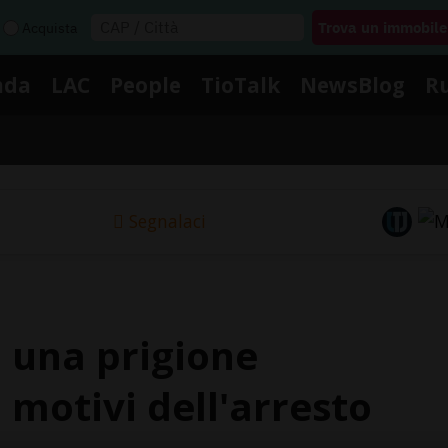
Acquista
nda
LAC
People
TioTalk
NewsBlog
R
Segnalaci
n una prigione
i motivi dell'arresto