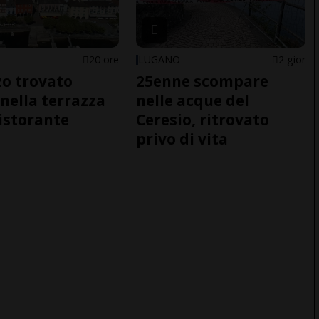
20 ore
LUGANO
2 gior
o trovato
25enne scompare
nella terrazza
nelle acque del
ristorante
Ceresio, ritrovato
privo di vita