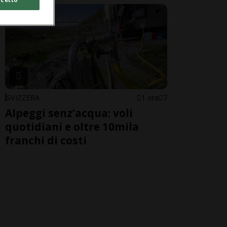
SVIZZERA
1 ora
7
Alpeggi senz’acqua: voli
quotidiani e oltre 10mila
franchi di costi