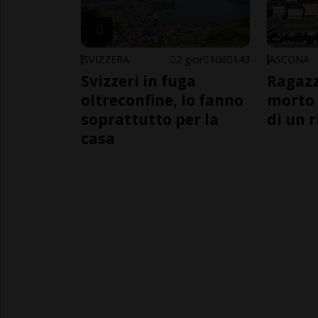
SVIZZERA
2 gior
106
143
ASCONA
Svizzeri in fuga
Ragazz
oltreconfine, lo fanno
morto 
soprattutto per la
di un 
casa