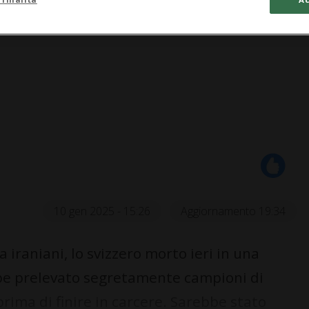
10 gen 2025 - 15:26
Aggiornamento 19:34
raniani, lo svizzero morto ieri in una
bbe prelevato segretamente campioni di
rima di finire in carcere. Sarebbe stato