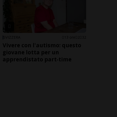
SVIZZERA
13 ore
2
32
Vivere con l'autismo: questo
giovane lotta per un
apprendistato part-time