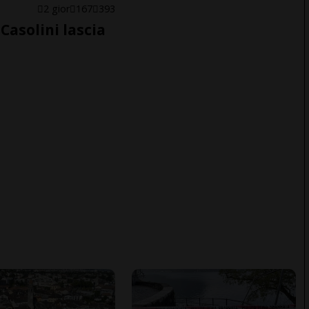
E
2 gior
167
393
Casolini lascia