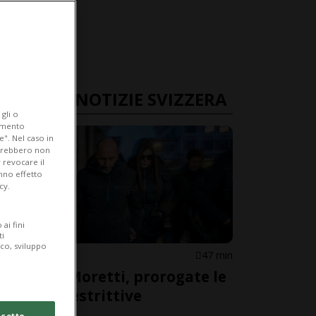
ULTIME NOTIZIE SVIZZERA
gli o
iamento
e". Nel caso in
potrebbero non
 revocare il
anno effetto
cy.
ai fini
ti
ico, sviluppo
VALLESE
47 min
Coniugi Moretti, prorogate le
misure restrittive
cetto