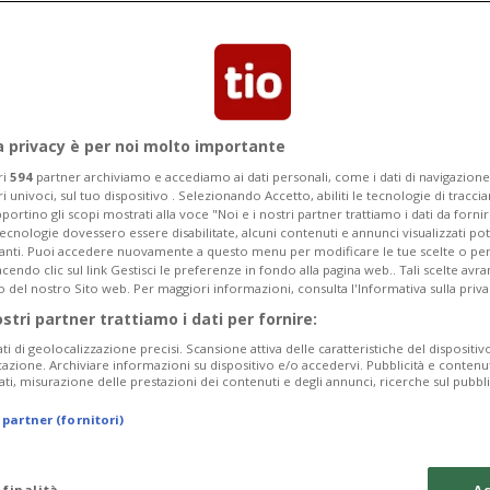
 aveva prelevato segretamente del
ca.
a privacy è per noi molto importante
ri
594
partner archiviamo e accediamo ai dati personali, come i dati di navigazione 
ri univoci, sul tuo dispositivo . Selezionando Accetto, abiliti le tecnologie di tracc
portino gli scopi mostrati alla voce "Noi e i nostri partner trattiamo i dati da fornir
tecnologie dovessero essere disabilitate, alcuni contenuti e annunci visualizzati 
vanti. Puoi accedere nuovamente a questo menu per modificare le tue scelte o per
endo clic sul link Gestisci le preferenze in fondo alla pagina web.. Tali scelte avr
o del nostro Sito web. Per maggiori informazioni, consulta l'Informativa sulla priva
ostri partner trattiamo i dati per fornire:
ati di geolocalizzazione precisi. Scansione attiva delle caratteristiche del dispositivo 
icazione. Archiviare informazioni su dispositivo e/o accedervi. Pubblicità e contenu
ati, misurazione delle prestazioni dei contenuti e degli annunci, ricerche sul pubbl
 partner (fornitori)
 finalità
Ac