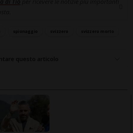
a di Tio
per ricevere le notizie più importanti
osta.
e
spionaggio
svizzero
svizzero morto
tare questo articolo