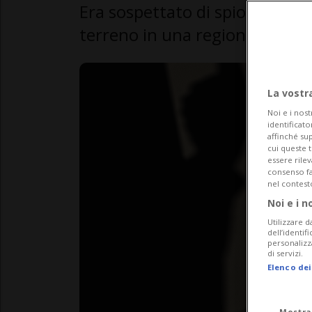
Era sospettato di spionaggio:
terreno in una regione deserti
La vostr
Noi e i nost
identificato
affinché sup
cui queste 
essere rile
consenso fac
nel contest
Noi e i n
Utilizzare d
dell’identif
personalizz
di servizi.
Elenco dei
Mostra