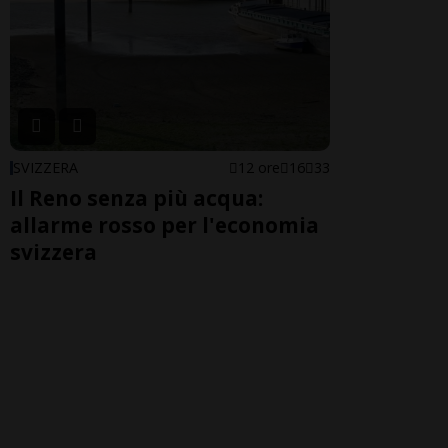
SVIZZERA
12 ore
16
33
Il Reno senza più acqua:
allarme rosso per l'economia
svizzera