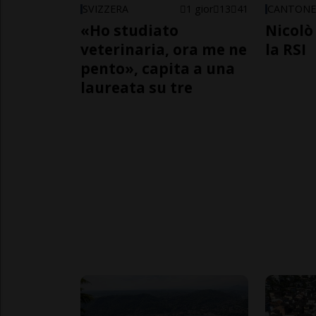
SVIZZERA
1 gior
13
41
CANTON
«Ho studiato
Nicolò 
veterinaria, ora me ne
la RSI
pento», capita a una
laureata su tre