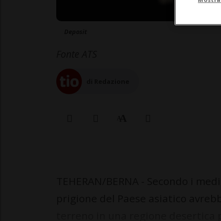
Deposit
Fonte ATS
di Redazione
TEHERAN/BERNA - Secondo i media i
prigione del Paese asiatico avre
terreno in una regione desertica p