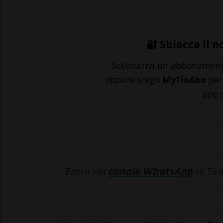
arrestato dai servizi segreti a ...
🔐 Sblocca il n
Sottoscrivi un abbonamen
oppure scegli
MyTioAbo
per 
app 
Entra nel
canale WhatsApp
di Tic