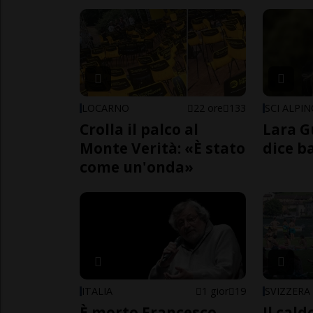
LOCARNO
22 ore
133
SCI ALPI
Crolla il palco al
Lara G
Monte Verità: «È stato
dice b
come un'onda»
ITALIA
1 gior
19
SVIZZERA
È morto Francesco
Il cal