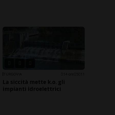
TURGOVIA
14 ore
5
11
La siccità mette k.o. gli
impianti idroelettrici