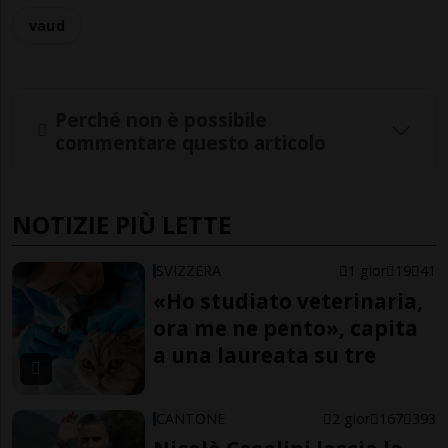
vaud
Perché non è possibile
commentare questo articolo
NOTIZIE PIÙ LETTE
SVIZZERA
1 gior
19
41
«Ho studiato veterinaria,
ora me ne pento», capita
a una laureata su tre
CANTONE
2 gior
167
393