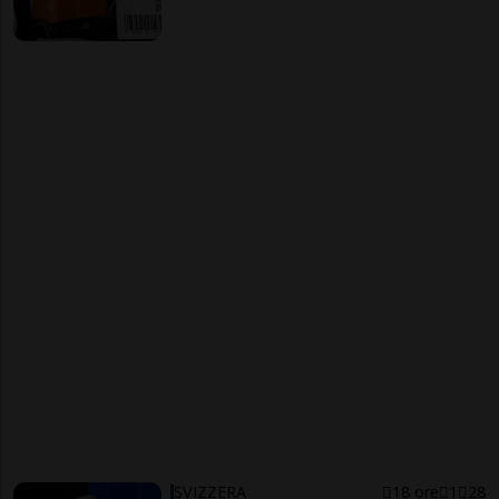
SVIZZERA
18 ore
1
28