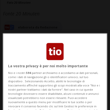
Foto 20 Minuten
Fonte 20 Minuten
elaborata da Redazione
28 dic 2024 - 18:17
La vostra privacy è per noi molto importante
Aggiornamento 29 dic 2024 - 08:08
Noi e i nostri
594
partner archiviamo e accediamo ai dati personali,
come i dati di navigazione gli o identificatori univoci, sul tuo
dispositivo . Selezionando Accetto, abiliti le tecnologie di
tracciamento affinché supportino gli scopi mostrati alla voce "Noi e i
nostri partner trattiamo i dati da fornire". Nel caso in cui queste
tecnologie dovessero essere disabilitate, alcuni contenuti e annunci
visualizzati potrebbero non essere rilevanti. Puoi accedere
nuovamente a questo menu per modificare le tue scelte o per
revocare il consenso facendo clic sul link Gestisci le preferenze in