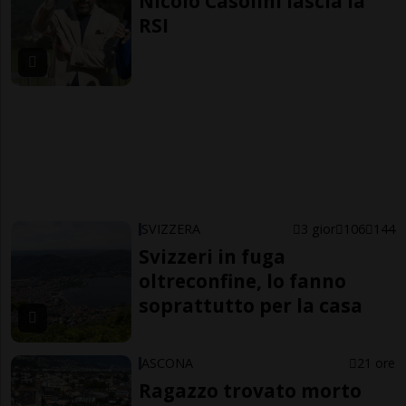
Nicolò Casolini lascia la
RSI
SVIZZERA
3 gior
106
144
Svizzeri in fuga
oltreconfine, lo fanno
soprattutto per la casa
ASCONA
21 ore
Ragazzo trovato morto