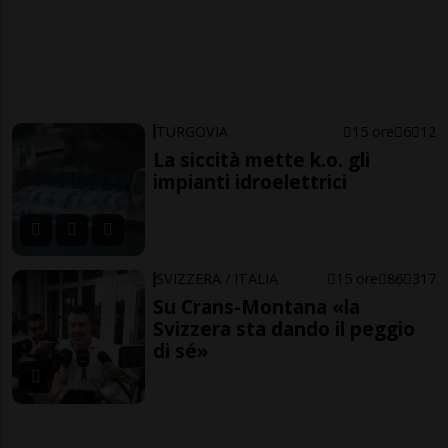
TURGOVIA
15 ore
6
12
La siccità mette k.o. gli
impianti idroelettrici
SVIZZERA / ITALIA
15 ore
86
317
Su Crans-Montana «la
Svizzera sta dando il peggio
di sé»