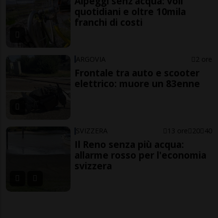
Alpeggi senz’acqua: voli
quotidiani e oltre 10mila
franchi di costi
ARGOVIA
2 ore
Frontale tra auto e scooter
elettrico: muore un 83enne
SVIZZERA
13 ore
20
40
Il Reno senza più acqua:
allarme rosso per l'economia
svizzera