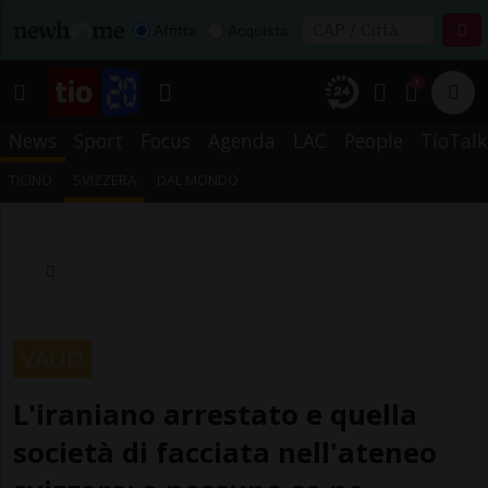
Affitta
Acquista
1
News
Sport
Focus
Agenda
LAC
People
TioTalk
TICINO
SVIZZERA
DAL MONDO
VAUD
L'iraniano arrestato e quella
società di facciata nell'ateneo