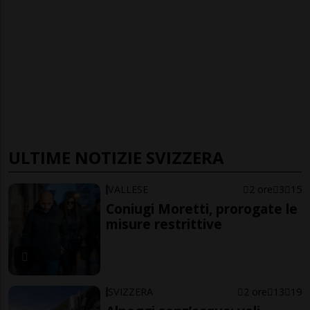
ULTIME NOTIZIE SVIZZERA
VALLESE
2 ore
3
15
Coniugi Moretti, prorogate le
misure restrittive
SVIZZERA
2 ore
13
19