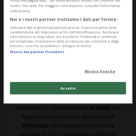
fondo alla pagina web.. Tali scelte avranno effetto nel contesto del
nostro Sito web. Per maggiori informazioni, consulta l'Informativa
LOSANNA - Avrebbe gestito una società di
sulla privacy.
Noi e i nostri partner trattiamo i dati per fornire:
facciata svizzera - con sede al Politecnico
Utilizzare dati di geolocalizzazione precisi. Scansione attiva delle
di Losanna - per coprire un'attività di
caratteristiche del dispositivo ai fini dell’identificazione. Archiviare
informazioni su dispositivo e/o accedervi. Pubblicità e contenuti
personalizzati, misurazione delle prestazioni dei contenuti e degli
contrabbando di tecnologie per i droni
annunci, ricerche sul pubblico, sviluppo di servizi.
Elenco dei partner (fornitori)
vietate e che avrebbe poi fornito al regime
di Teheran: è di questo che è accusato...
Mostra finalità
🔐 Sblocca il nostro archivio
Accetto
esclusivo!
Sottoscrivi un abbonamento
Archivio
per
leggere questo articolo, oppure scegli
MyTioAbo
per accedere all'archivio e
navigare su sito e app senza pubblicità.