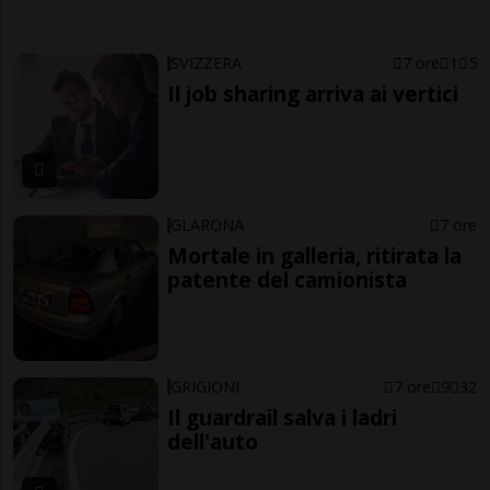
SVIZZERA
7 ore
1
5
Il job sharing arriva ai vertici
GLARONA
7 ore
Mortale in galleria, ritirata la
patente del camionista
GRIGIONI
7 ore
9
32
Il guardrail salva i ladri
dell'auto