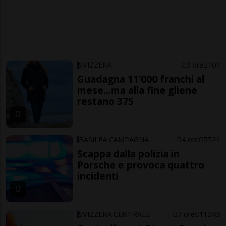
SVIZZERA
3 ore
101
Guadagna 11’000 franchi al
mese...ma alla fine gliene
restano 375
BASILEA CAMPAGNA
4 ore
5
21
Scappa dalla polizia in
Porsche e provoca quattro
incidenti
SVIZZERA CENTRALE
7 ore
11
43