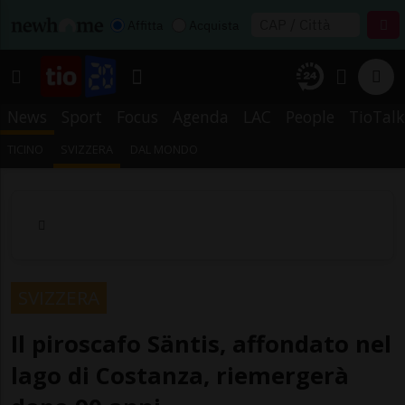
Affitta
Acquista
News
Sport
Focus
Agenda
LAC
People
TioTalk
TICINO
SVIZZERA
DAL MONDO
SVIZZERA
Il piroscafo Säntis, affondato nel
lago di Costanza, riemergerà