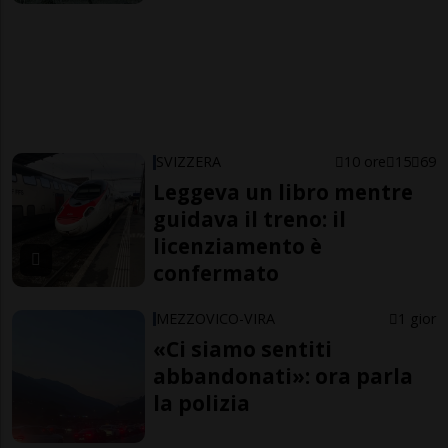
SVIZZERA
10 ore
15
69
Leggeva un libro mentre
guidava il treno: il
licenziamento è
confermato
MEZZOVICO-VIRA
1 gior
«Ci siamo sentiti
abbandonati»: ora parla
la polizia