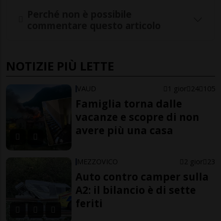
Perché non è possibile
commentare questo articolo
NOTIZIE PIÙ LETTE
VAUD
1 gior
24
105
Famiglia torna dalle
vacanze e scopre di non
avere più una casa
MEZZOVICO
2 gior
23
Auto contro camper sulla
A2: il bilancio è di sette
feriti