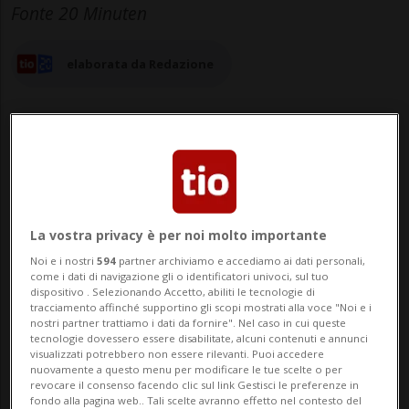
Fonte 20 Minuten
elaborata da Redazione
05 apr 2024 - 06:30
Aggiornamento 08:40
La vostra privacy è per noi molto importante
Noi e i nostri
594
partner archiviamo e accediamo ai dati personali,
come i dati di navigazione gli o identificatori univoci, sul tuo
dispositivo . Selezionando Accetto, abiliti le tecnologie di
tracciamento affinché supportino gli scopi mostrati alla voce "Noi e i
nostri partner trattiamo i dati da fornire". Nel caso in cui queste
tecnologie dovessero essere disabilitate, alcuni contenuti e annunci
visualizzati potrebbero non essere rilevanti. Puoi accedere
ROMANSHORN - Il piroscafo Säntis
nuovamente a questo menu per modificare le tue scelte o per
revocare il consenso facendo clic sul link Gestisci le preferenze in
affondato 90 anni fa nel lago di Costanza
fondo alla pagina web.. Tali scelte avranno effetto nel contesto del