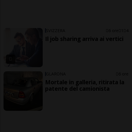
SVIZZERA
6 ore
1
4
Il job sharing arriva ai vertici
GLARONA
6 ore
Mortale in galleria, ritirata la
patente del camionista