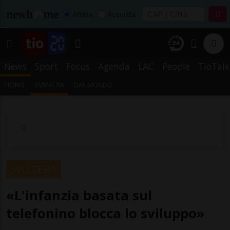
Affitta
Acquista
News
Sport
Focus
Agenda
LAC
People
TioTalk
TICINO
SVIZZERA
DAL MONDO
SVIZZERA
«L'infanzia basata sul
telefonino blocca lo sviluppo»