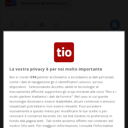
elaborata da Redazione
31 mar 2024 - 08:01
Aggiornamento 10:01
BERNA - Molti giovani non riescono più a
immaginare una vita senza il proprio
La vostra privacy è per noi molto importante
Noi e i nostri
594
partner archiviamo e accediamo ai dati personali,
cellulare. Secondo l'ultimo studio
come i dati di navigazione gli o identificatori univoci, sul tuo
dispositivo . Selezionando Accetto, abiliti le tecnologie di
dell'università delle scienze applicate di
tracciamento affinché supportino gli scopi mostrati alla voce "Noi e i
nostri partner trattiamo i dati da fornire". Nel caso in cui queste
Zurigo (Zhaw), gli adolescenti svizzeri di
tecnologie dovessero essere disabilitate, alcuni contenuti e annunci
visualizzati potrebbero non essere rilevanti. Puoi accedere
età compresa tra i 12 e i 19 anni utilizzano
nuovamente a questo menu per modificare le tue scelte o per
revocare il consenso facendo clic sul link Gestisci le preferenze in
lo...
fondo alla pagina web.. Tali scelte avranno effetto nel contesto del
nostro Sito web. Per maggiori informazioni, consulta l'Informativa