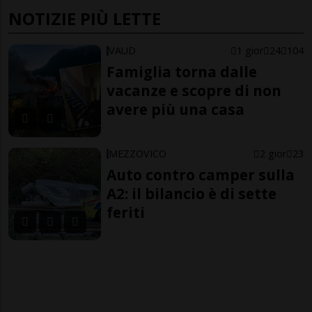
NOTIZIE PIÙ LETTE
VAUD
1 gior
24
104
Famiglia torna dalle
vacanze e scopre di non
avere più una casa
MEZZOVICO
2 gior
23
Auto contro camper sulla
A2: il bilancio è di sette
feriti