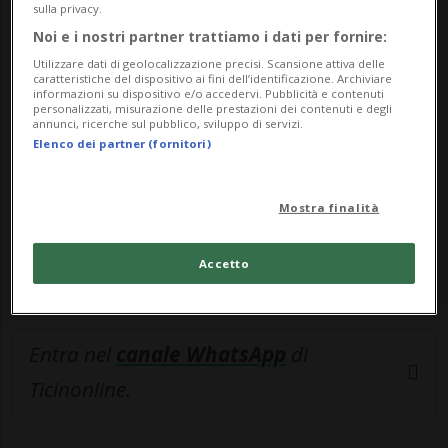
sulla privacy.
🔐 Sblocca il nostro archivio
Noi e i nostri partner trattiamo i dati per fornire:
Utilizzare dati di geolocalizzazione precisi. Scansione attiva delle
esclusivo!
caratteristiche del dispositivo ai fini dell’identificazione. Archiviare
informazioni su dispositivo e/o accedervi. Pubblicità e contenuti
Sottoscrivi un abbonamento
Archivio
per
personalizzati, misurazione delle prestazioni dei contenuti e degli
annunci, ricerche sul pubblico, sviluppo di servizi.
leggere questo articolo, oppure scegli
Elenco dei partner (fornitori)
MyTioAbo
per accedere all'archivio e
navigare su sito e app senza pubblicità.
Mostra finalità
ACCEDI
Accetto
Entra nel
canale WhatsApp
di
Ticinonline.