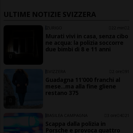
ULTIME NOTIZIE SVIZZERA
ZURIGO
22 min
2
Murati vivi in casa, senza cibo
ne acqua: la polizia soccorre
due bimbi di 8 e 11 anni
SVIZZERA
2 ore
91
Guadagna 11’000 franchi al
mese...ma alla fine gliene
restano 375
BASILEA CAMPAGNA
3 ore
4
21
Scappa dalla polizia in
Porsche e provoca quattro