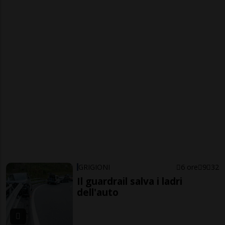
GRIGIONI
6 ore
9
32
Il guardrail salva i ladri
dell'auto