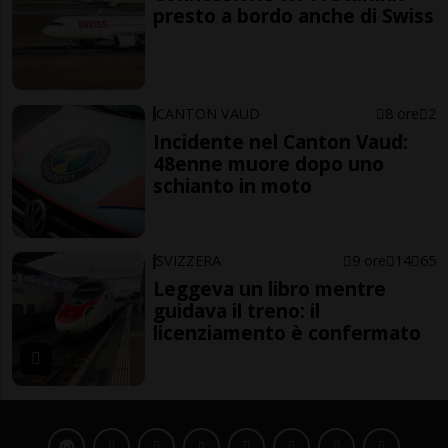
presto a bordo anche di Swiss
CANTON VAUD
8 ore
2
Incidente nel Canton Vaud:
48enne muore dopo uno
schianto in moto
SVIZZERA
9 ore
14
65
Leggeva un libro mentre
guidava il treno: il
licenziamento è confermato