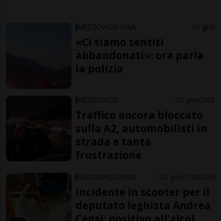
MEZZOVICO-VIRA
1 gior
«Ci siamo sentiti
abbandonati»: ora parla
la polizia
MEZZOVICO
1 gior
101
Traffico ancora bloccato
sulla A2, automobilisti in
strada e tanta
frustrazione
MEZZOVICO-VIRA
2 gior
123
255
Incidente in scooter per il
deputato leghista Andrea
Censi: positivo all’alcol