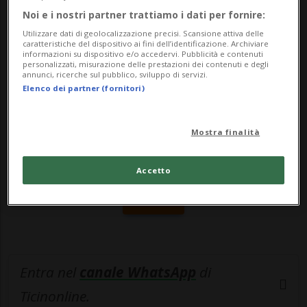
soccorritori è stato poi portato in os...
Noi e i nostri partner trattiamo i dati per fornire:
Utilizzare dati di geolocalizzazione precisi. Scansione attiva delle
caratteristiche del dispositivo ai fini dell’identificazione. Archiviare
🔐 Sblocca il nostro archivio
informazioni su dispositivo e/o accedervi. Pubblicità e contenuti
personalizzati, misurazione delle prestazioni dei contenuti e degli
esclusivo!
annunci, ricerche sul pubblico, sviluppo di servizi.
Elenco dei partner (fornitori)
Sottoscrivi un abbonamento
Archivio
per
leggere questo articolo, oppure scegli
Mostra finalità
MyTioAbo
per accedere all'archivio e
navigare su sito e app senza pubblicità.
Accetto
ACCEDI
Entra nel
canale WhatsApp
di
Ticinonline.