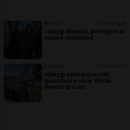
VALLESE
12 ore
15
41
Coniugi Moretti, prorogate le
misure restrittive
SVIZZERA
12 ore
19
37
Alpeggi senz’acqua: voli
quotidiani e oltre 10mila
franchi di costi