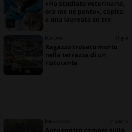
«Ho studiato veterinaria,
ora me ne pento», capita
a una laureata su tre
ASCONA
1 gior
Ragazzo trovato morto
nella terrazza di un
ristorante
MEZZOVICO
4 ore
12
Auto contro camper sulla