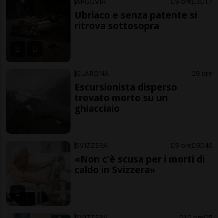
ARGOVIA
9 ore
3
17
Ubriaco e senza patente si
ritrova sottosopra
GLARONA
9 ore
Escursionista disperso
trovato morto su un
ghiacciaio
SVIZZERA
9 ore
9
46
«Non c'è scusa per i morti di
caldo in Svizzera»
SVIZZERA
10 ore
5