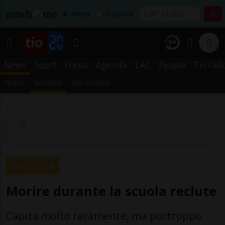
Affitta
Acquista
News
Sport
Focus
Agenda
LAC
People
TioTalk
TICINO
SVIZZERA
DAL MONDO
SVIZZERA
Morire durante la scuola reclute
Capita molto raramente, ma purtroppo