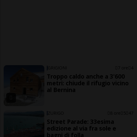
GRIGIONI
7 ore
4
Troppo caldo anche a 3'600
metri: chiude il rifugio vicino
al Bernina
ZURIGO
8 ore
5
47
Street Parade: 33esima
edizione al via fra sole e
bagni di folla