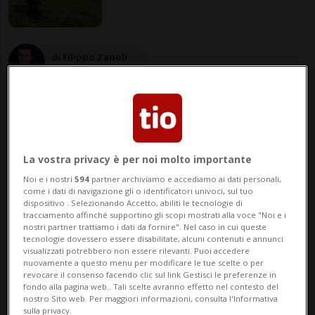
di Filippo Zanoli
Vice caporedattore
21 set 2023 - 20:31
5
La vostra privacy è per noi molto importante
Noi e i nostri
594
partner archiviamo e accediamo ai dati personali,
come i dati di navigazione gli o identificatori univoci, sul tuo
BERNA - Nelle battute finali della marcia
dispositivo . Selezionando Accetto, abiliti le tecnologie di
tracciamento affinché supportino gli scopi mostrati alla voce "Noi e i
quotidiana, durante l'attraversamento del
nostri partner trattiamo i dati da fornire". Nel caso in cui queste
tecnologie dovessero essere disabilitate, alcuni contenuti e annunci
passo del Ricken fra Rapperswil (SG) e
visualizzati potrebbero non essere rilevanti. Puoi accedere
nuovamente a questo menu per modificare le tue scelte o per
Wattwil (SG), ha improvvisamente perso
revocare il consenso facendo clic sul link Gestisci le preferenze in
fondo alla pagina web.. Tali scelte avranno effetto nel contesto del
conoscenza. Subito preso in cura dai
nostro Sito web. Per maggiori informazioni, consulta l'Informativa
sulla privacy.