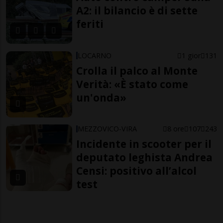
A2: il bilancio è di sette
feriti
LOCARNO
1 gior
131
Crolla il palco al Monte
Verità: «È stato come
un'onda»
MEZZOVICO-VIRA
8 ore
107
243
Incidente in scooter per il
deputato leghista Andrea
Censi: positivo all’alcol
test