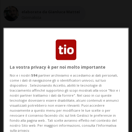
elaborata da Gianluca Mattei
Giornalista
16 ago 2023 - 10:37
3
La vostra privacy è per noi molto importante
WÄDENSWIL - L'ex direttore di una casa di
Noi e i nostri
594
partner archiviamo e accediamo ai dati personali,
come i dati di navigazione gli o identificatori univoci, sul tuo
cura di Wädenswil è stato condannato
dispositivo . Selezionando Accetto, abiliti le tecnologie di
tracciamento affinché supportino gli scopi mostrati alla voce "Noi e i
oggi dal Tribunale distrettuale di Zurigo a
nostri partner trattiamo i dati da fornire". Nel caso in cui queste
tecnologie dovessero essere disabilitate, alcuni contenuti e annunci
tre anni di reclusione, di cui 30 mesi
visualizzati potrebbero non essere rilevanti. Puoi accedere
nuovamente a questo menu per modificare le tue scelte o per
sospesi. Il 60enne è stato riconosciuto
revocare il consenso facendo clic sul link Gestisci le preferenze in
fondo alla pagina web.. Tali scelte avranno effetto nel contesto del
colpevole, tra le altre cose...
nostro Sito web. Per maggiori informazioni, consulta l'Informativa
sulla privacy.