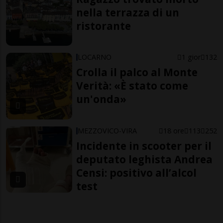
nella terrazza di un
ristorante
LOCARNO
1 gior
132
Crolla il palco al Monte
Verità: «È stato come
un'onda»
MEZZOVICO-VIRA
18 ore
113
252
Incidente in scooter per il
deputato leghista Andrea
Censi: positivo all’alcol
test