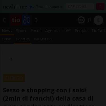
Affitta
Acquista
News
Sport
Focus
Agenda
LAC
People
TioTalk
TICINO
SVIZZERA
DAL MONDO
ZURIGO
Sesso e shopping con i soldi
(2mln di franchi) della casa di