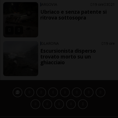
ARGOVIA
19 ore
3
21
Ubriaco e senza patente si
ritrova sottosopra
GLARONA
19 ore
Escursionista disperso
trovato morto su un
ghiacciaio