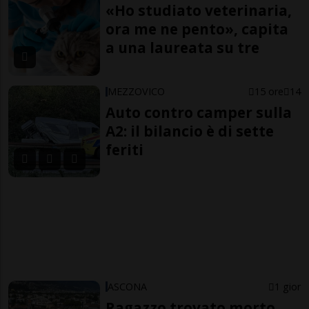
«Ho studiato veterinaria,
ora me ne pento», capita
a una laureata su tre
MEZZOVICO
15 ore
14
Auto contro camper sulla
A2: il bilancio è di sette
feriti
ASCONA
1 gior
Ragazzo trovato morto