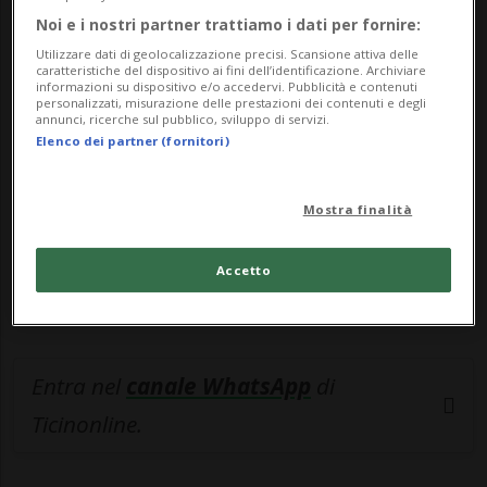
Noi e i nostri partner trattiamo i dati per fornire:
🔐 Sblocca il nostro archivio
Utilizzare dati di geolocalizzazione precisi. Scansione attiva delle
caratteristiche del dispositivo ai fini dell’identificazione. Archiviare
esclusivo!
informazioni su dispositivo e/o accedervi. Pubblicità e contenuti
personalizzati, misurazione delle prestazioni dei contenuti e degli
Sottoscrivi un abbonamento
Archivio
per
annunci, ricerche sul pubblico, sviluppo di servizi.
Elenco dei partner (fornitori)
leggere questo articolo, oppure scegli
MyTioAbo
per accedere all'archivio e
Mostra finalità
navigare su sito e app senza pubblicità.
Accetto
ACCEDI
Entra nel
canale WhatsApp
di
Ticinonline.