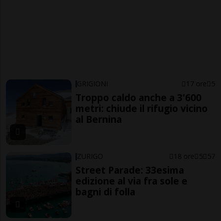
GRIGIONI
17 ore
5
Troppo caldo anche a 3'600
metri: chiude il rifugio vicino
al Bernina
ZURIGO
18 ore
5
57
Street Parade: 33esima
edizione al via fra sole e
bagni di folla