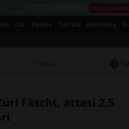
Acquista
nda
LAC
People
TioTalk
NewsBlog
R
Segnalaci
üri Fäscht, attesi 2,5
ri