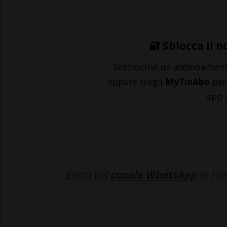
s...
🔐 Sblocca il n
Sottoscrivi un abbonamen
oppure scegli
MyTioAbo
per 
app 
Entra nel
canale WhatsApp
di Tic