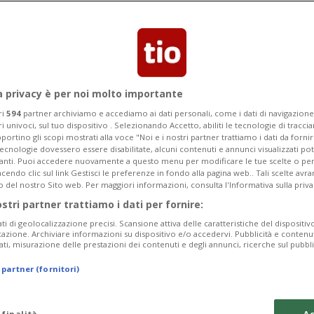
anni, si estende dalla città vecchia al
a privacy è per noi molto importante
ri
594
partner archiviamo e accediamo ai dati personali, come i dati di navigazione 
ri univoci, sul tuo dispositivo . Selezionando Accetto, abiliti le tecnologie di tracc
portino gli scopi mostrati alla voce "Noi e i nostri partner trattiamo i dati da fornir
tecnologie dovessero essere disabilitate, alcuni contenuti e annunci visualizzati 
vanti. Puoi accedere nuovamente a questo menu per modificare le tue scelte o per
endo clic sul link Gestisci le preferenze in fondo alla pagina web.. Tali scelte avr
o del nostro Sito web. Per maggiori informazioni, consulta l'Informativa sulla priva
ostri partner trattiamo i dati per fornire:
ati di geolocalizzazione precisi. Scansione attiva delle caratteristiche del dispositivo 
icazione. Archiviare informazioni su dispositivo e/o accedervi. Pubblicità e contenu
ati, misurazione delle prestazioni dei contenuti e degli annunci, ricerche sul pubbl
 partner (fornitori)
 finalità
Ac