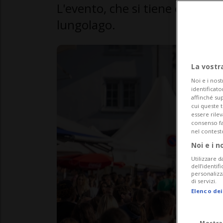
L'evento, che si tiene ogni tre 
lungolago.
La vostr
Noi e i nost
identificato
affinché sup
cui queste 
essere rile
consenso fac
nel contest
Noi e i n
Utilizzare d
dell’identif
personalizz
di servizi.
Elenco dei
Mostra