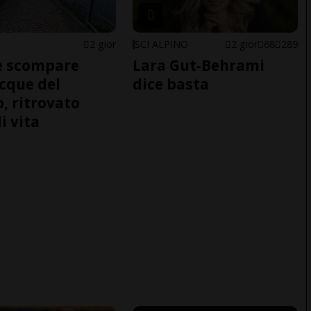
2 gior
SCI ALPINO
2 gior
68
289
e scompare
Lara Gut-Behrami
acque del
dice basta
o, ritrovato
i vita