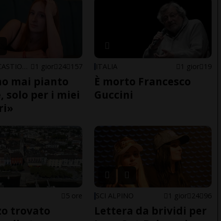
ARBEDO-CASTIONE
1 gior
24
157
ITALIA
1 gior
19
o mai pianto
È morto Francesco
 solo per i miei
Guccini
ri»
5 ore
SCI ALPINO
1 gior
24
96
o trovato
Lettera da brividi per