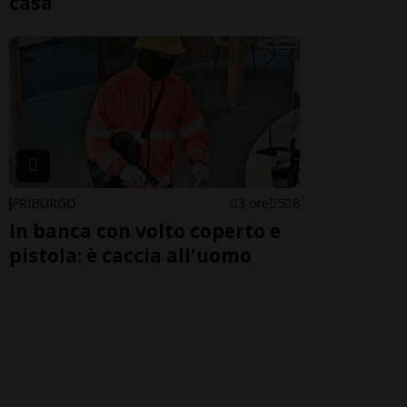
casa
FRIBURGO
3 ore
5
8
In banca con volto coperto e
pistola: è caccia all'uomo