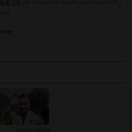
a di Tio
per ricevere le notizie più importanti
osta.
zurigo
E
2 gior
160
394