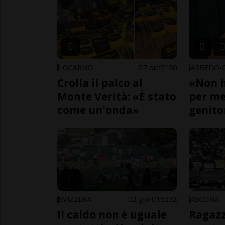
LOCARNO
7 ore
130
Crolla il palco al
«Non h
Monte Verità: «È stato
per me,
come un'onda»
genito
SVIZZERA
2 gior
15
32
ASCONA
Il caldo non è uguale
Ragazz