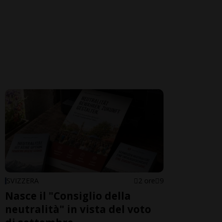
SVIZZERA
2 ore
9
Nasce il "Consiglio della
neutralità" in vista del voto