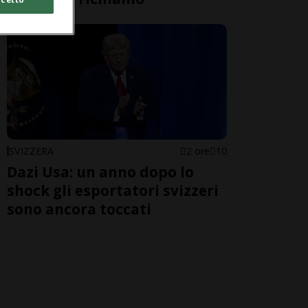
SVIZZERA
2 ore
10
Dazi Usa: un anno dopo lo
shock gli esportatori svizzeri
sono ancora toccati