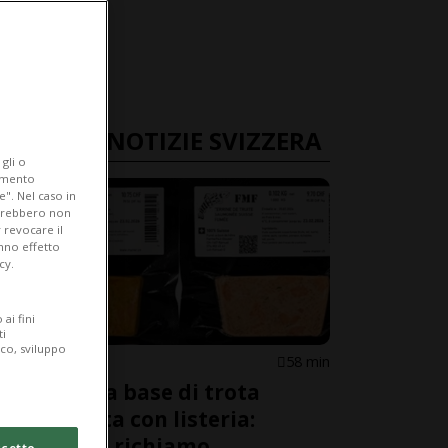
ULTIME NOTIZIE SVIZZERA
gli o
iamento
e". Nel caso in
potrebbero non
 revocare il
anno effetto
cy.
ai fini
ti
ico, sviluppo
SVIZZERA
58 min
Prodotti a base di trota
salmonata con listeria:
avviato il richiamo
cetto