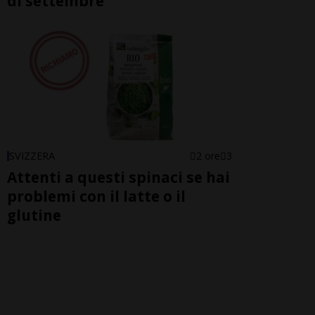
di settembre
SVIZZERA
2 ore
3
Attenti a questi spinaci se hai
problemi con il latte o il
glutine