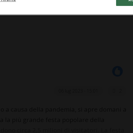
06 lug 2023 - 15:01
2
no a causa della pandemia, si apre domani a
ta la più grande festa popolare della
dono circa 2,5 milioni di visitatori. La festa