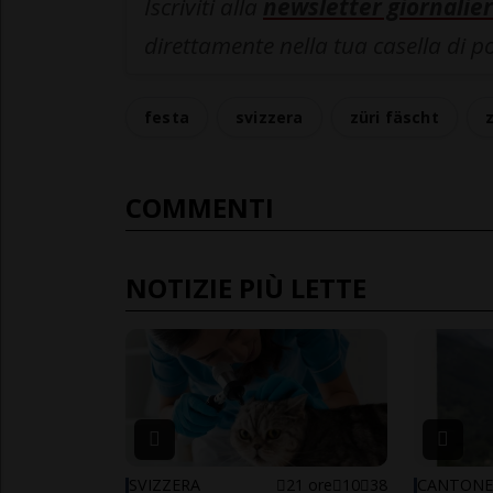
Iscriviti alla
newsletter giornalier
direttamente nella tua casella di p
festa
svizzera
züri fäscht
COMMENTI
NOTIZIE PIÙ LETTE
SVIZZERA
21 ore
10
38
CANTON