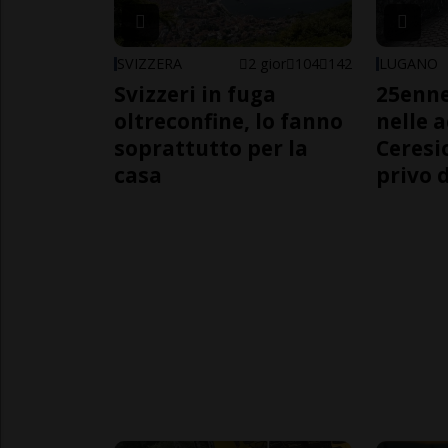
SVIZZERA
2 gior
104
142
LUGANO
Svizzeri in fuga
25enn
oltreconfine, lo fanno
nelle 
soprattutto per la
Ceresi
casa
privo d