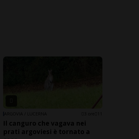
ARGOVIA / LUCERNA
3 ore
11
Il canguro che vagava nei
prati argoviesi è tornato a