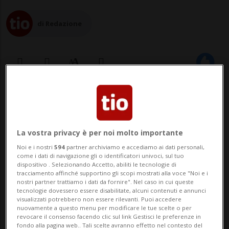
di Redazione
15 apr 2023 - 17:34
Aggiornamento 16 apr 2023 - 08:51
3
La vostra privacy è per noi molto importante
Noi e i nostri
594
partner archiviamo e accediamo ai dati personali,
come i dati di navigazione gli o identificatori univoci, sul tuo
dispositivo . Selezionando Accetto, abiliti le tecnologie di
tracciamento affinché supportino gli scopi mostrati alla voce "Noi e i
nostri partner trattiamo i dati da fornire". Nel caso in cui queste
tecnologie dovessero essere disabilitate, alcuni contenuti e annunci
visualizzati potrebbero non essere rilevanti. Puoi accedere
nuovamente a questo menu per modificare le tue scelte o per
RÜMLANG - Gli ambientalisti che da una
revocare il consenso facendo clic sul link Gestisci le preferenze in
fondo alla pagina web.. Tali scelte avranno effetto nel contesto del