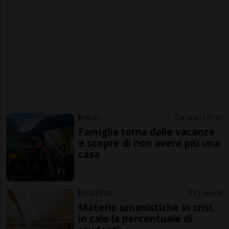
VAUD
4 ore
17
47
Famiglia torna dalle vacanze
e scopre di non avere più una
casa
SVIZZERA
13 ore
6
Materie umanistiche in crisi,
in calo la percentuale di