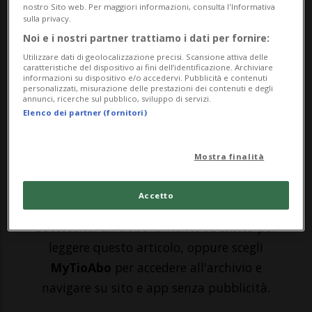
settimana si sono accampati in una
nostro Sito web. Per maggiori informazioni, consulta l'Informativa
sulla privacy.
foresta di Rümlang, nei pressi
Noi e i nostri partner trattiamo i dati per fornire:
dall'aeroporto di Zurigo-Kloten, non hanno
Utilizzare dati di geolocalizzazione precisi. Scansione attiva delle
caratteristiche del dispositivo ai fini dell’identificazione. Archiviare
rispettato l'ultimatum delle autorità.
informazioni su dispositivo e/o accedervi. Pubblicità e contenuti
personalizzati, misurazione delle prestazioni dei contenuti e degli
annunci, ricerche sul pubblico, sviluppo di servizi.
L'ordine di sloggiare entro le 18:00 di oggi
Elenco dei partner (fornitori)
&egr...
Mostra finalità
🔐 Sblocca il nostro archivio
esclusivo!
Accetto
Sottoscrivi un abbonamento
Archivio
per
leggere questo articolo, oppure scegli
MyTioAbo
per accedere all'archivio e
navigare su sito e app senza pubblicità.