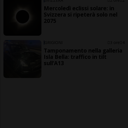
SVIZZERA
2 ore
2
Mercoledì eclissi solare: in
Svizzera si ripeterà solo nel
2075
GRIGIONI
3 ore
4
Tamponamento nella galleria
Isla Bella: traffico in tilt
sull’A13