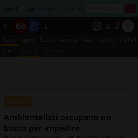
Affitta
Acquista
1
News
Sport
Focus
Agenda
LAC
People
TioTalk
TICINO
SVIZZERA
DAL MONDO
ZURIGO
Ambientalisti occupano un
bosco per impedire