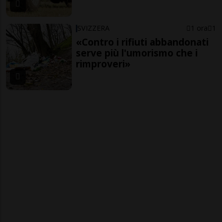
SVIZZERA
1 ora
1
«Contro i rifiuti abbandonati
serve più l'umorismo che i
rimproveri»