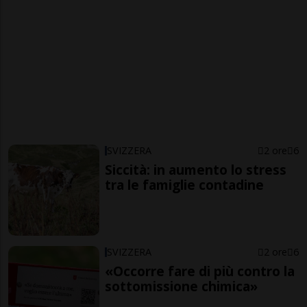
SVIZZERA
2 ore
6
Siccità: in aumento lo stress
tra le famiglie contadine
SVIZZERA
2 ore
6
«Occorre fare di più contro la
sottomissione chimica»