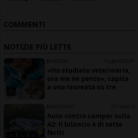
COMMENTI
NOTIZIE PIÙ LETTE
SVIZZERA
2 gior
23
47
«Ho studiato veterinaria,
ora me ne pento», capita
a una laureata su tre
MEZZOVICO
17 ore
14
Auto contro camper sulla
A2: il bilancio è di sette
feriti