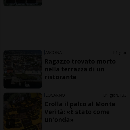
ASCONA
1 gior
Ragazzo trovato morto
nella terrazza di un
ristorante
LOCARNO
1 gior
133
Crolla il palco al Monte
Verità: «È stato come
un'onda»