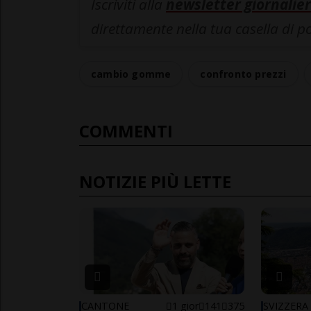
Iscriviti alla
newsletter giornalier
direttamente nella tua casella di p
cambio gomme
confronto prezzi
COMMENTI
NOTIZIE PIÙ LETTE
CANTONE
1 gior
141
375
SVIZZERA