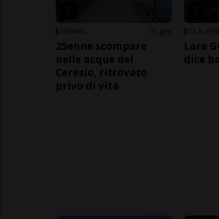
LUGANO
1 gior
SCI ALPI
25enne scompare
Lara G
nelle acque del
dice b
Ceresio, ritrovato
privo di vita