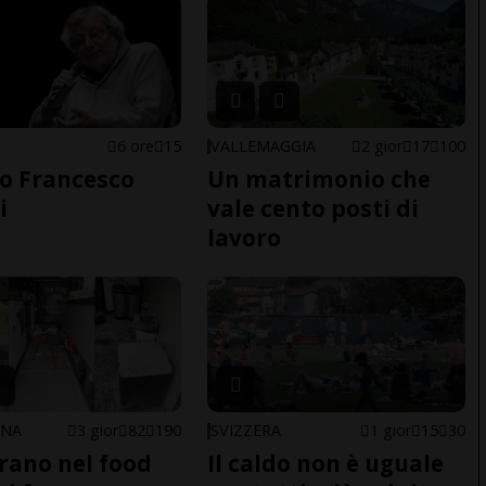
6 ore
15
VALLEMAGGIA
2 gior
17
100
o Francesco
Un matrimonio che
i
vale cento posti di
lavoro
ONA
3 gior
82
190
SVIZZERA
1 gior
15
30
trano nel food
Il caldo non è uguale