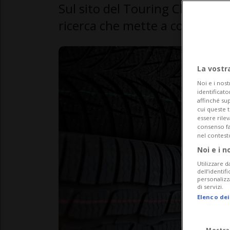
Sul sito del Touring Club Sviz
ricerca che mette a confronto
La vostr
Noi e i nost
identificato
affinché sup
cui queste 
essere rile
consenso fac
nel contest
Noi e i n
Utilizzare d
dell’identif
personalizz
di servizi.
Elenco dei
Mostra