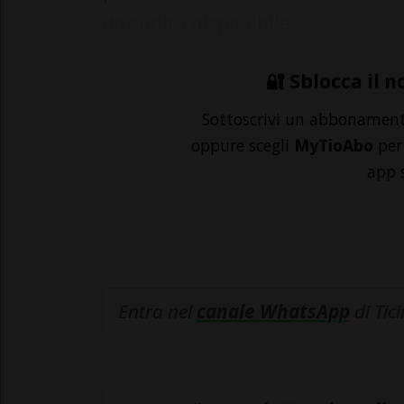
da subito disponibile ...
🔐 Sblocca il n
Sottoscrivi un abbonamen
oppure scegli
MyTioAbo
per 
app 
Entra nel
canale WhatsApp
di Tic