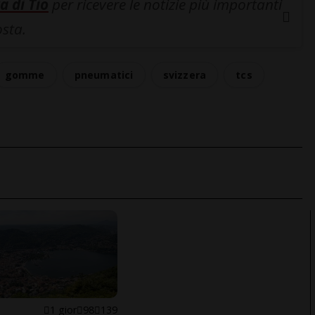
a di Tio
per ricevere le notizie più importanti
osta.
gomme
pneumatici
svizzera
tcs
1 gior
98
139