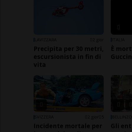
LAVIZZARA
2 gior
ITALIA
Precipita per 30 metri,
È mort
escursionista in fin di
Guccin
vita
SVIZZERA
2 gior
5
BELLINZ
Incidente mortale per
Gli en