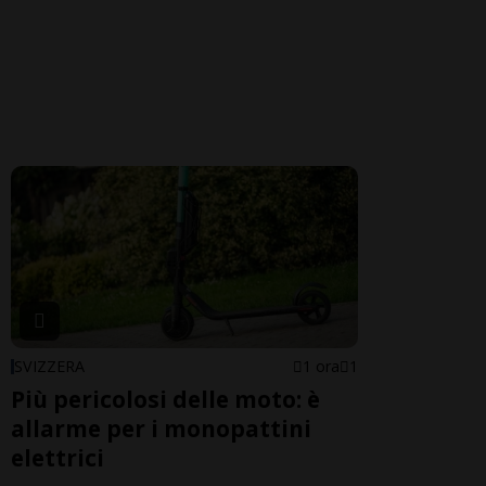
SVIZZERA
1 ora
1
Più pericolosi delle moto: è
allarme per i monopattini
elettrici