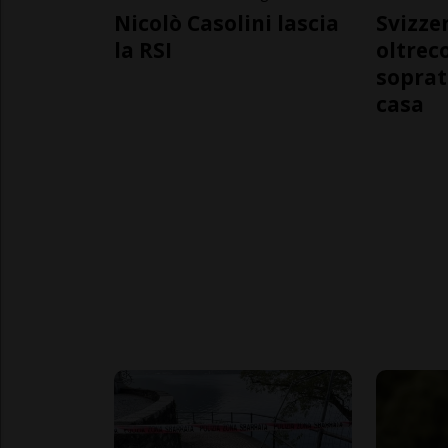
Nicolò Casolini lascia
Svizzer
la RSI
oltrec
soprat
casa