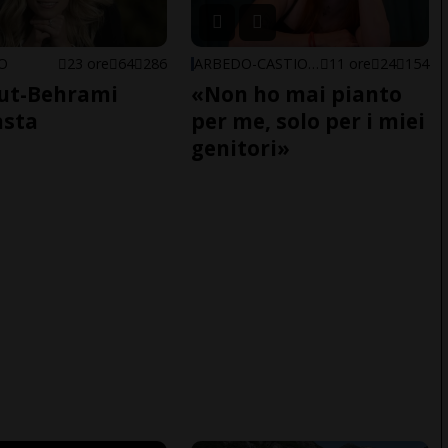
NO
23 ore
64
286
ARBEDO-CASTIONE
11 ore
24
154
ut-Behrami
«Non ho mai pianto
asta
per me, solo per i miei
genitori»