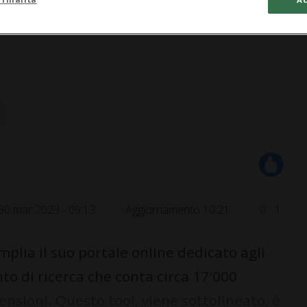
30 mar 2023 - 09:13
Aggiornamento 10:21
1
mplia il suo portale online dedicato agli
o di ricerca che conta circa 17'000
nsioni. Questo tool, viene sottolineato, è