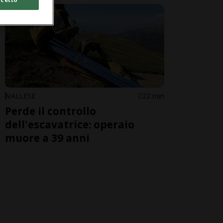
VALLESE
22 min
Perde il controllo
dell'escavatrice: operaio
muore a 39 anni