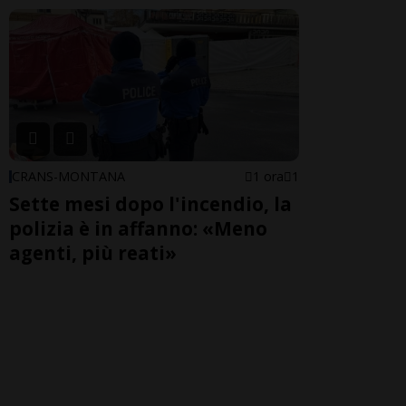
CRANS-MONTANA
1 ora
1
Sette mesi dopo l'incendio, la
polizia è in affanno: «Meno
agenti, più reati»