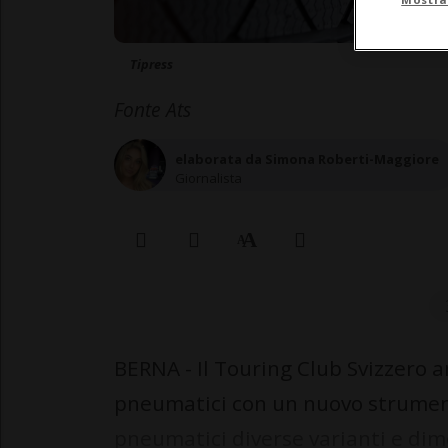
Tipress
Fonte Ats
elaborata da Simona Roberti-Maggiore
Giornalista
BERNA - Il Touring Club Svizzero a
pneumatici con un nuovo strument
pneumatici diverse varianti e dime