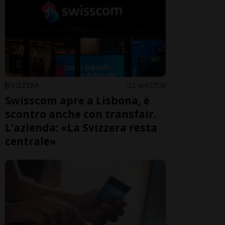
SVIZZERA
2 ore
7
6
Swisscom apre a Lisbona, è
scontro anche con transfair.
L’azienda: «La Svizzera resta
centrale»