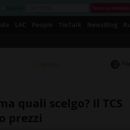
Acquista
nda
LAC
People
TioTalk
NewsBlog
R
Segnalaci
 quali scelgo? Il TCS
o prezzi