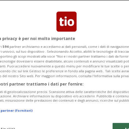
zero è ora disponibile uno strumento di
 circa 17'000 pneumatici.
a privacy è per noi molto importante
ri
594
partner archiviamo e accediamo ai dati personali, come i dati di navigazione 
ri univoci, sul tuo dispositivo . Selezionando Accetto, abiliti le tecnologie di tracc
portino gli scopi mostrati alla voce "Noi e i nostri partner trattiamo i dati da fornir
tecnologie dovessero essere disabilitate, alcuni contenuti e annunci visualizzati 
vanti. Puoi accedere nuovamente a questo menu per modificare le tue scelte o per
endo clic sul link Gestisci le preferenze in fondo alla pagina web.. Tali scelte avr
o del nostro Sito web. Per maggiori informazioni, consulta l'Informativa sulla priva
ostri partner trattiamo i dati per fornire:
ati di geolocalizzazione precisi. Scansione attiva delle caratteristiche del dispositivo 
icazione. Archiviare informazioni su dispositivo e/o accedervi. Pubblicità e contenu
ati, misurazione delle prestazioni dei contenuti e degli annunci, ricerche sul pubbl
 partner (fornitori)
 finalità
Ac