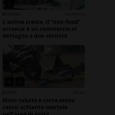
SVIZZERA
3 ore
1
2
L'online cresce, il "non-food"
arranca: è un commercio al
dettaglio a due velocità
ZURIGO
3 ore
Moto rubata e corsa senza
casco: schianto mortale
nell’area di sosta