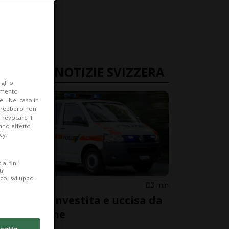
ULTIME NOTIZIE SVIZZERA
gli o
iamento
e". Nel caso in
potrebbero non
 revocare il
anno effetto
cy.
ai fini
ti
ico, sviluppo
SCIAFFUSA
3 min
Anziana investita e uccisa da
un furgone
cetto