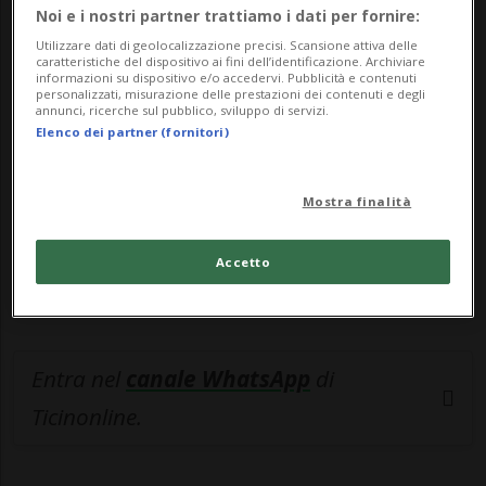
Noi e i nostri partner trattiamo i dati per fornire:
🔐 Sblocca il nostro archivio
Utilizzare dati di geolocalizzazione precisi. Scansione attiva delle
caratteristiche del dispositivo ai fini dell’identificazione. Archiviare
esclusivo!
informazioni su dispositivo e/o accedervi. Pubblicità e contenuti
personalizzati, misurazione delle prestazioni dei contenuti e degli
annunci, ricerche sul pubblico, sviluppo di servizi.
Sottoscrivi un abbonamento
Archivio
per
Elenco dei partner (fornitori)
leggere questo articolo, oppure scegli
MyTioAbo
per accedere all'archivio e
Mostra finalità
navigare su sito e app senza pubblicità.
Accetto
ACCEDI
Entra nel
canale WhatsApp
di
Ticinonline.