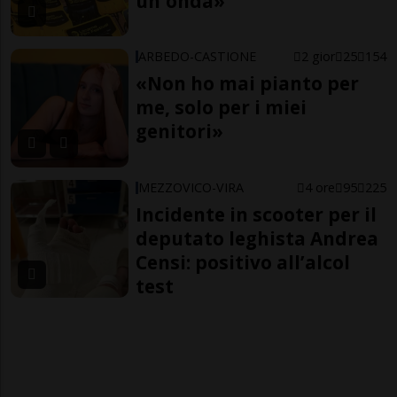
un'onda»
ARBEDO-CASTIONE
2 gior
25
154
«Non ho mai pianto per
me, solo per i miei
genitori»
MEZZOVICO-VIRA
4 ore
95
225
Incidente in scooter per il
deputato leghista Andrea
Censi: positivo all’alcol
test