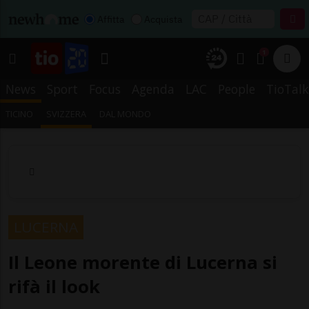
Affitta
Acquista
1
News
Sport
Focus
Agenda
LAC
People
TioTalk
TICINO
SVIZZERA
DAL MONDO
LUCERNA
Il Leone morente di Lucerna si
rifà il look