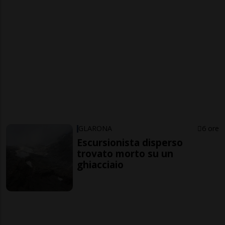
GLARONA
6 ore
Escursionista disperso
trovato morto su un
ghiacciaio