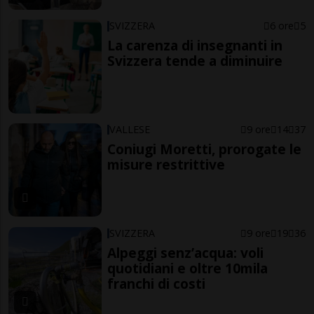
SVIZZERA
6 ore
5
La carenza di insegnanti in
Svizzera tende a diminuire
VALLESE
9 ore
14
37
Coniugi Moretti, prorogate le
misure restrittive
SVIZZERA
9 ore
19
36
Alpeggi senz’acqua: voli
quotidiani e oltre 10mila
franchi di costi