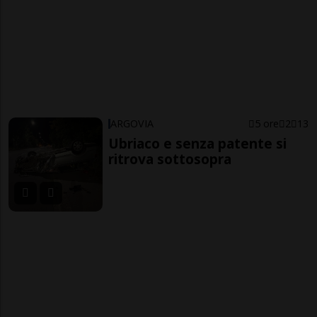
ARGOVIA
5 ore
2
13
Ubriaco e senza patente si
ritrova sottosopra