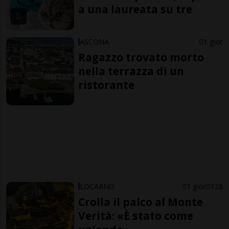
a una laureata su tre
ASCONA
1 gior
Ragazzo trovato morto
nella terrazza di un
ristorante
LOCARNO
1 gior
128
Crolla il palco al Monte
Verità: «È stato come