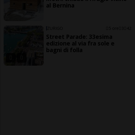
al Bernina
ZURIGO
5 ore
3
42
Street Parade: 33esima
edizione al via fra sole e
bagni di folla