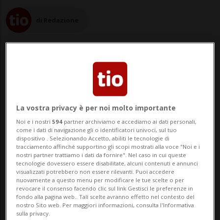
di Redazione
28 feb 2023 - 10:40
La vostra privacy è per noi molto importante
LUCERNA - Cattive notizie per i turisti che
Noi e i nostri
594
partner archiviamo e accediamo ai dati personali,
come i dati di navigazione gli o identificatori univoci, sul tuo
si recheranno a Lucerna nelle prossime
dispositivo . Selezionando Accetto, abiliti le tecnologie di
tracciamento affinché supportino gli scopi mostrati alla voce "Noi e i
settimane: dal 6 marzo il Monumento del
nostri partner trattiamo i dati da fornire". Nel caso in cui queste
tecnologie dovessero essere disabilitate, alcuni contenuti e annunci
Leone non sarà visibile in quanto nascosto
visualizzati potrebbero non essere rilevanti. Puoi accedere
nuovamente a questo menu per modificare le tue scelte o per
da impalcature issate per esaminarne le
revocare il consenso facendo clic sul link Gestisci le preferenze in
fondo alla pagina web.. Tali scelte avranno effetto nel contesto del
condizioni. Oltre alle indagini cond...
nostro Sito web. Per maggiori informazioni, consulta l'Informativa
sulla privacy.