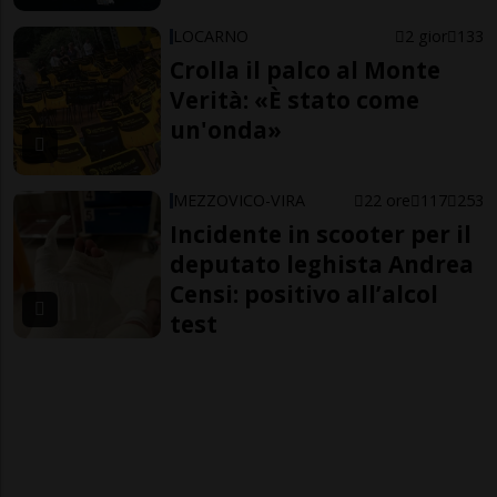
LOCARNO
2 gior
133
Crolla il palco al Monte
Verità: «È stato come
un'onda»
MEZZOVICO-VIRA
22 ore
117
253
Incidente in scooter per il
deputato leghista Andrea
Censi: positivo all’alcol
test