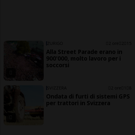
ZURIGO
2 ore
2
15
Alla Street Parade erano in
900'000, molto lavoro per i
soccorsi
SVIZZERA
2 ore
1
8
Ondata di furti di sistemi GPS
per trattori in Svizzera