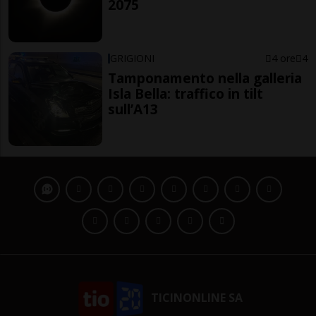
2075
GRIGIONI
4 ore
4
Tamponamento nella galleria
Isla Bella: traffico in tilt
sull’A13
TICINONLINE SA