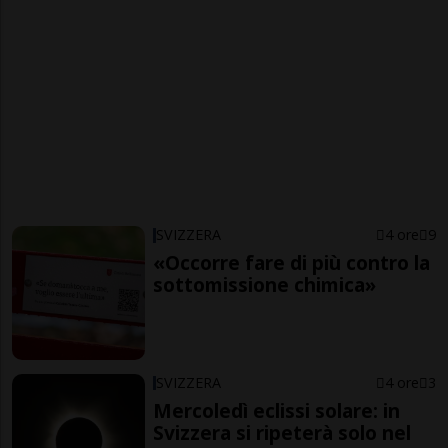
SVIZZERA
4 ore
9
«Occorre fare di più contro la
sottomissione chimica»
SVIZZERA
4 ore
3
Mercoledì eclissi solare: in
Svizzera si ripeterà solo nel