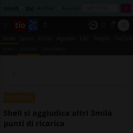
Affitta
Acquista
1
News
Sport
Focus
Agenda
LAC
People
TioTalk
TICINO
SVIZZERA
DAL MONDO
SVIZZERA
Shell si aggiudica altri 3mila
punti di ricarica