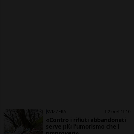
SVIZZERA
2 ore
1
10
«Contro i rifiuti abbandonati
serve più l'umorismo che i
rimproveri»