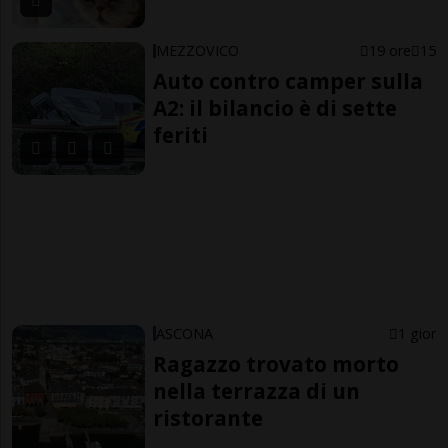
MEZZOVICO
19 ore
15
Auto contro camper sulla
A2: il bilancio è di sette
feriti
ASCONA
1 gior
Ragazzo trovato morto
nella terrazza di un
ristorante