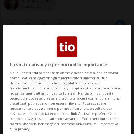
di Chiara Gallé
Giornalista
27 feb 2023 - 14:35
1
BAAR - Shell fa un passo verso l'elettrico. Si
La vostra privacy è per noi molto importante
è concluso oggi l'accordo per il
Noi e i nostri
594
partner archiviamo e accediamo ai dati personali,
come i dati di navigazione gli o identificatori univoci, sul tuo
rilevamento completo di evpass, la più
dispositivo . Selezionando Accetto, abiliti le tecnologie di
tracciamento affinché supportino gli scopi mostrati alla voce "Noi e i
grande rete di terminali di ricarica per
nostri partner trattiamo i dati da fornire". Nel caso in cui queste
tecnologie dovessero essere disabilitate, alcuni contenuti e annunci
veicoli elettrici in Svizzera - presente in
visualizzati potrebbero non essere rilevanti. Puoi accedere
nuovamente a questo menu per modificare le tue scelte o per
tutti i cantoni e nel 33% dei co...
revocare il consenso facendo clic sul link Gestisci le preferenze in
fondo alla pagina web.. Tali scelte avranno effetto nel contesto del
nostro Sito web. Per maggiori informazioni, consulta l'Informativa
sulla privacy.
🔐 Sblocca il nostro archivio