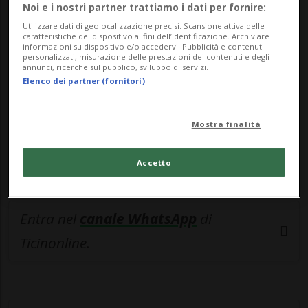
Noi e i nostri partner trattiamo i dati per fornire:
esclusivo!
Utilizzare dati di geolocalizzazione precisi. Scansione attiva delle
caratteristiche del dispositivo ai fini dell’identificazione. Archiviare
informazioni su dispositivo e/o accedervi. Pubblicità e contenuti
Sottoscrivi un abbonamento
Archivio
per
personalizzati, misurazione delle prestazioni dei contenuti e degli
annunci, ricerche sul pubblico, sviluppo di servizi.
leggere questo articolo, oppure scegli
Elenco dei partner (fornitori)
MyTioAbo
per accedere all'archivio e
navigare su sito e app senza pubblicità.
Mostra finalità
ACCEDI
Accetto
Entra nel
canale WhatsApp
di
Ticinonline.