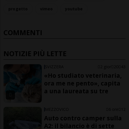
progetto
vimeo
youtube
COMMENTI
NOTIZIE PIÙ LETTE
SVIZZERA
2 gior
20
43
«Ho studiato veterinaria,
ora me ne pento», capita
a una laureata su tre
MEZZOVICO
6 ore
12
Auto contro camper sulla
A2: il bilancio è di sette