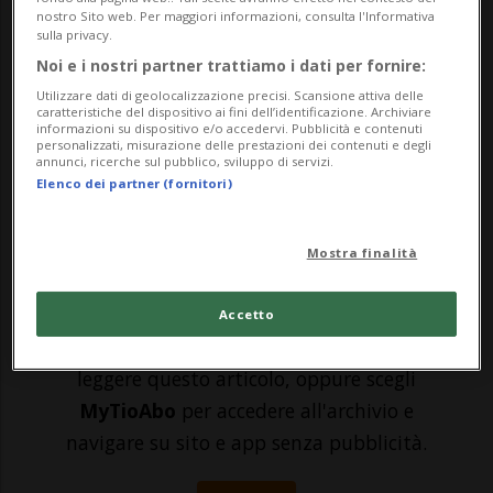
nostro Sito web. Per maggiori informazioni, consulta l'Informativa
che leggono davanti alla telecamera i 195
sulla privacy.
Noi e i nostri partner trattiamo i dati per fornire:
articoli della Costituzione federale. Il suo
Utilizzare dati di geolocalizzazione precisi. Scansione attiva delle
progetto multimediale, denominato
caratteristiche del dispositivo ai fini dell’identificazione. Archiviare
informazioni su dispositivo e/o accedervi. Pubblicità e contenuti
personalizzati, misurazione delle prestazioni dei contenuti e degli
"Constitutio", vuole celebrare i 175 anni
annunci, ricerche sul pubblico, sviluppo di servizi.
Elenco dei partner (fornitori)
d...
Mostra finalità
🔐 Sblocca il nostro archivio
esclusivo!
Accetto
Sottoscrivi un abbonamento
Archivio
per
leggere questo articolo, oppure scegli
MyTioAbo
per accedere all'archivio e
navigare su sito e app senza pubblicità.