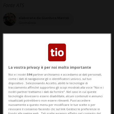
Fonte ATS
elaborata da Gianluca Mattei
Giornalista
26 feb 2023 - 16:40
La vostra privacy è per noi molto importante
Noi e i nostri
594
partner archiviamo e accediamo ai dati personali,
come i dati di navigazione gli o identificatori univoci, sul tuo
dispositivo . Selezionando Accetto, abiliti le tecnologie di
tracciamento affinché supportino gli scopi mostrati alla voce "Noi e i
nostri partner trattiamo i dati da fornire". Nel caso in cui queste
tecnologie dovessero essere disabilitate, alcuni contenuti e annunci
visualizzati potrebbero non essere rilevanti. Puoi accedere
BERNA - Il fotografo e cineasta zurighese
nuovamente a questo menu per modificare le tue scelte o per
revocare il consenso facendo clic sul link Gestisci le preferenze in
Dominic Büttner ha filmato 175 persone
fondo alla pagina web.. Tali scelte avranno effetto nel contesto del