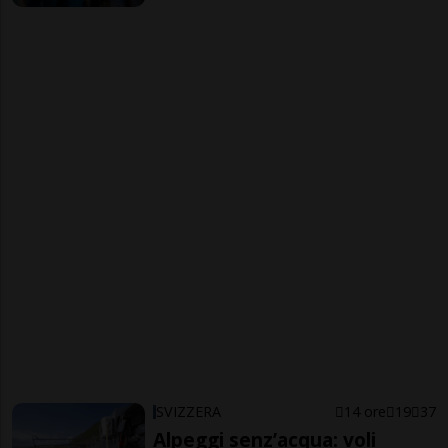
SVIZZERA
14 ore
19
37
Alpeggi senz’acqua: voli