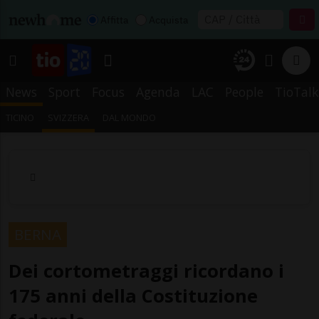
Affitta
Acquista
News
Sport
Focus
Agenda
LAC
People
TioTalk
TICINO
SVIZZERA
DAL MONDO
BERNA
Dei cortometraggi ricordano i
175 anni della Costituzione