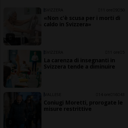
SVIZZERA
11 ore
9
50
«Non c'è scusa per i morti di
caldo in Svizzera»
SVIZZERA
11 ore
5
La carenza di insegnanti in
Svizzera tende a diminuire
VALLESE
14 ore
16
43
Coniugi Moretti, prorogate le
misure restrittive