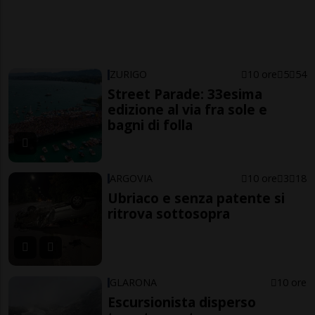
ZURIGO
10 ore
5
54
Street Parade: 33esima
edizione al via fra sole e
bagni di folla
ARGOVIA
10 ore
3
18
Ubriaco e senza patente si
ritrova sottosopra
GLARONA
10 ore
Escursionista disperso