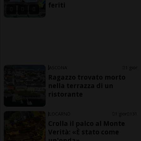
feriti
ASCONA
1 gior
Ragazzo trovato morto
nella terrazza di un
ristorante
LOCARNO
1 gior
131
Crolla il palco al Monte
Verità: «È stato come
un'onda»