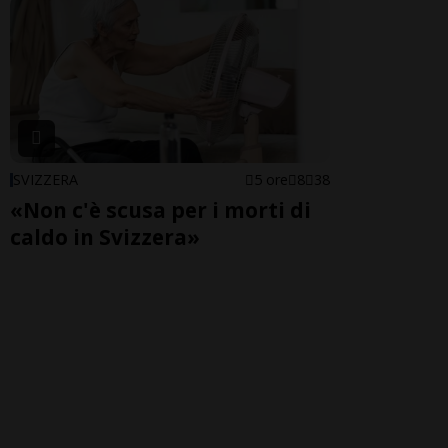
SVIZZERA
5 ore
8
38
«Non c'è scusa per i morti di
caldo in Svizzera»