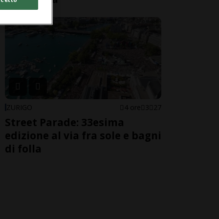
ZURIGO
4 ore
3
27
Street Parade: 33esima
edizione al via fra sole e bagni
di folla