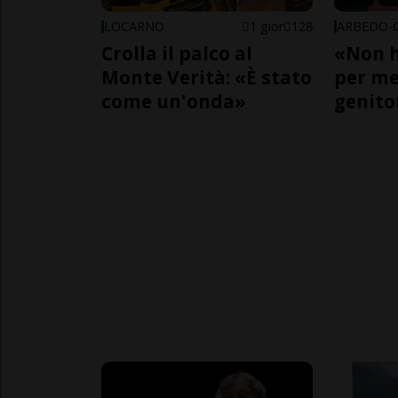
LOCARNO
1 gior
128
Crolla il palco al
«Non h
Monte Verità: «È stato
per me,
come un'onda»
genito