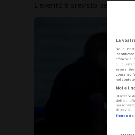
L'evento è previsto per il 23 a
La vostr
Noi e i nost
identificato
affinché sup
cui queste 
essere rile
consenso fac
nel contest
Noi e i n
Utilizzare d
dell’identif
personalizz
di servizi.
Elenco dei
Mostra