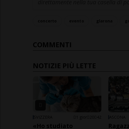
direttamente nella tua casella di p
concerto
evento
glarona
g
COMMENTI
NOTIZIE PIÙ LETTE
SVIZZERA
1 gior
20
42
ASCONA
«Ho studiato
Ragazz