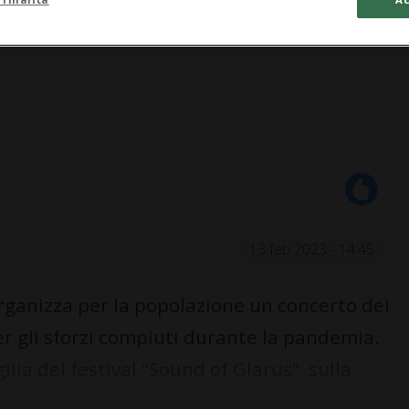
13 feb 2023 - 14:45
rganizza per la popolazione un concerto dei
 gli sforzi compiuti durante la pandemia.
gilia del festival "Sound of Glarus", sulla