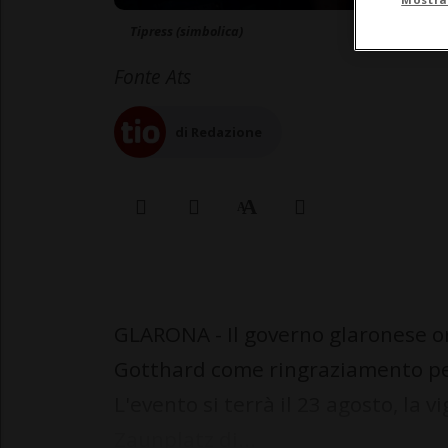
Tipress (simbolica)
Fonte Ats
di Redazione
GLARONA - Il governo glaronese o
Gotthard come ringraziamento per
L'evento si terrà il 23 agosto, la vi
Zaunplatz di...