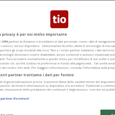
gosto.
a privacy è per noi molto importante
ri
594
partner archiviamo e accediamo ai dati personali, come i dati di navigazione 
ri univoci, sul tuo dispositivo . Selezionando Accetto, abiliti le tecnologie di tracc
portino gli scopi mostrati alla voce "Noi e i nostri partner trattiamo i dati da fornir
tecnologie dovessero essere disabilitate, alcuni contenuti e annunci visualizzati 
vanti. Puoi accedere nuovamente a questo menu per modificare le tue scelte o per
endo clic sul link Gestisci le preferenze in fondo alla pagina web.. Tali scelte avr
o del nostro Sito web. Per maggiori informazioni, consulta l'Informativa sulla priva
ostri partner trattiamo i dati per fornire:
ati di geolocalizzazione precisi. Scansione attiva delle caratteristiche del dispositivo 
icazione. Archiviare informazioni su dispositivo e/o accedervi. Pubblicità e contenu
ati, misurazione delle prestazioni dei contenuti e degli annunci, ricerche sul pubbl
 partner (fornitori)
 finalità
Ac