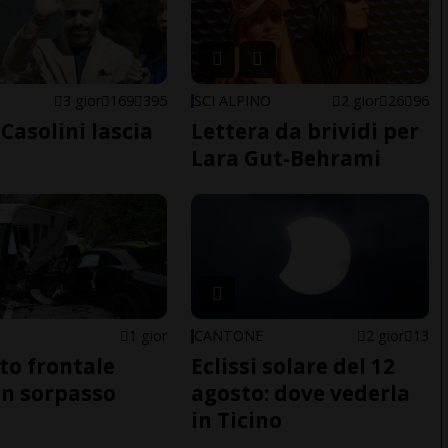
E
3 gior
169
395
SCI ALPINO
2 gior
26
96
Casolini lascia
Lettera da brividi per
Lara Gut-Behrami
1 gior
CANTONE
2 gior
13
to frontale
Eclissi solare del 12
n sorpasso
agosto: dove vederla
in Ticino