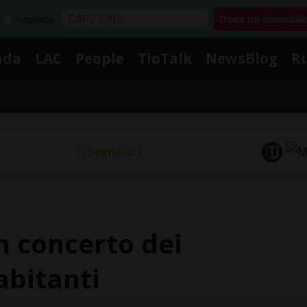
Acquista
nda
LAC
People
TioTalk
NewsBlog
R
Segnalaci
n concerto dei
abitanti