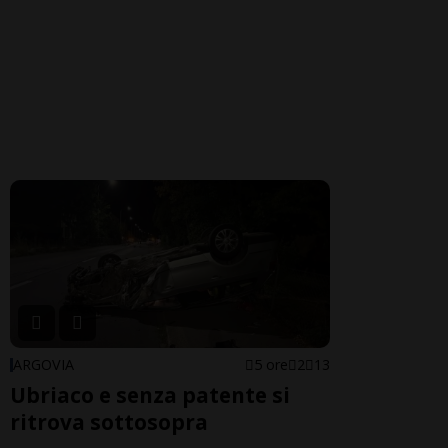
ARGOVIA
5 ore
2
13
Ubriaco e senza patente si
ritrova sottosopra