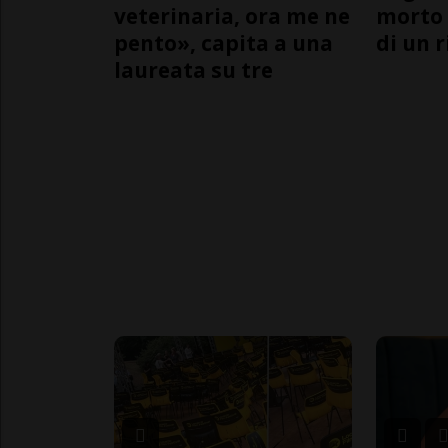
veterinaria, ora me ne
morto 
pento», capita a una
di un 
laureata su tre