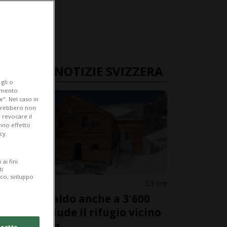
ULTIME NOTIZIE SVIZZERA
gli o
iamento
e". Nel caso in
potrebbero non
 revocare il
anno effetto
cy.
ai fini
ti
ico, sviluppo
GRIGIONI
3 ore
Troppo caldo anche a 3'600
metri: chiude il rifugio vicino
al Bernina
cetto