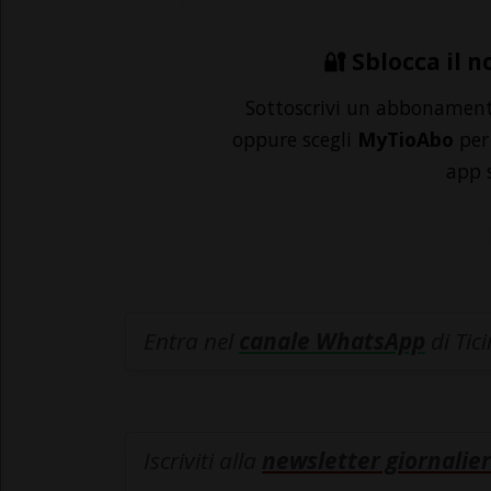
🔐 Sblocca il n
Sottoscrivi un abbonamen
oppure scegli
MyTioAbo
per 
app 
Entra nel
canale WhatsApp
di Tic
Iscriviti alla
newsletter giornalier