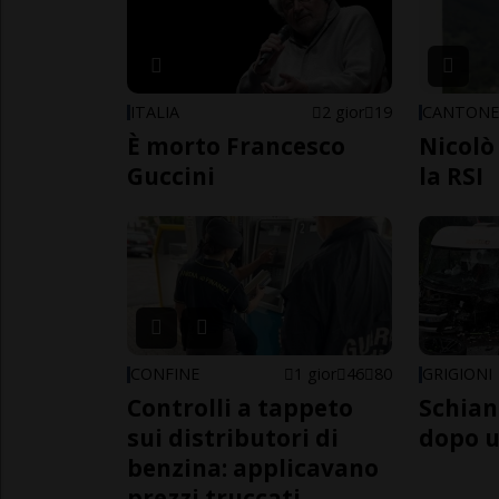
ITALIA
2 gior
19
CANTON
È morto Francesco
Nicolò 
Guccini
la RSI
CONFINE
1 gior
46
80
GRIGIONI
Controlli a tappeto
Schian
sui distributori di
dopo u
benzina: applicavano
prezzi truccati