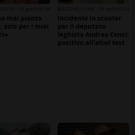
ARBEDO-CASTIONE
2 gior
24
154
MEZZOVICO-VIRA
4 ore
93
225
o mai pianto
Incidente in scooter
 solo per i miei
per il deputato
ri»
leghista Andrea Censi:
positivo all’alcol test