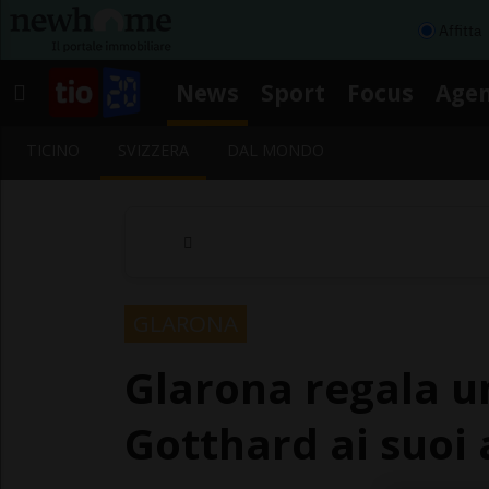
Affitta
News
Sport
Focus
Age
TICINO
SVIZZERA
DAL MONDO
GLARONA
Glarona regala u
Gotthard ai suoi 