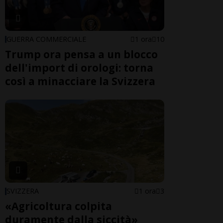
GUERRA COMMERCIALE
1 ora
10
Trump ora pensa a un blocco
dell'import di orologi: torna
così a minacciare la Svizzera
SVIZZERA
1 ora
3
«Agricoltura colpita
duramente dalla siccità»