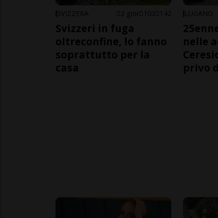
SVIZZERA
2 gior
103
142
LUGANO
Svizzeri in fuga
25enn
oltreconfine, lo fanno
nelle 
soprattutto per la
Ceresi
casa
privo d