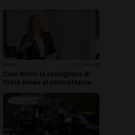
VAUD
2 ore
4
9
Caso Dittli: la consigliera di
Stato passa al contrattacco