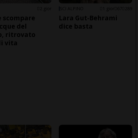
2 gior
SCI ALPINO
1 gior
67
289
e scompare
Lara Gut-Behrami
acque del
dice basta
o, ritrovato
i vita