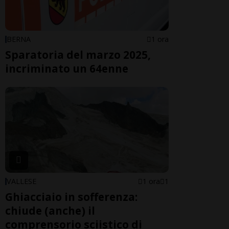
BERNA
1 ora
Sparatoria del marzo 2025,
incriminato un 64enne
VALLESE
1 ora
1
Ghiacciaio in sofferenza:
chiude (anche) il
comprensorio sciistico di