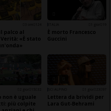
3 ore
124
ITALIA
1 gior
19
il palco al
È morto Francesco
Verità: «È stato
Guccini
un'onda»
2 gior
15
32
SCI ALPINO
1 gior
23
97
do non è uguale
Lettera da brividi per
ti: più colpite
Lara Gut-Behrami
 anziani e chi