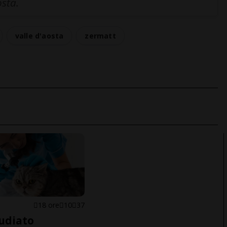
osta.
valle d'aosta
zermatt
18 ore
10
37
udiato