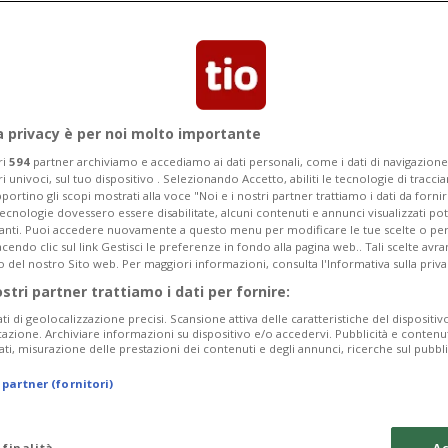
o, costato 45 milioni di franchi,
.
a privacy è per noi molto importante
ri
594
partner archiviamo e accediamo ai dati personali, come i dati di navigazione 
ri univoci, sul tuo dispositivo . Selezionando Accetto, abiliti le tecnologie di tracc
portino gli scopi mostrati alla voce "Noi e i nostri partner trattiamo i dati da fornir
tecnologie dovessero essere disabilitate, alcuni contenuti e annunci visualizzati 
vanti. Puoi accedere nuovamente a questo menu per modificare le tue scelte o per
endo clic sul link Gestisci le preferenze in fondo alla pagina web.. Tali scelte avr
o del nostro Sito web. Per maggiori informazioni, consulta l'Informativa sulla priva
ostri partner trattiamo i dati per fornire:
ati di geolocalizzazione precisi. Scansione attiva delle caratteristiche del dispositivo 
icazione. Archiviare informazioni su dispositivo e/o accedervi. Pubblicità e contenu
ati, misurazione delle prestazioni dei contenuti e degli annunci, ricerche sul pubbl
 partner (fornitori)
 finalità
Ac