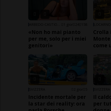
ARBEDO-CASTIONE
1 gior
24
158
LOCARNO
«Non ho mai pianto
Crolla 
per me, solo per i miei
Monte 
genitori»
come 
SVIZZERA
2 gior
5
SVIZZERA
Incidente mortale per
Il cal
la star dei reality: ora
per tut
parla Porsche
donne,