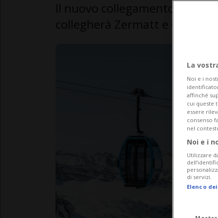
Il nuovo collegamento funiviari
collegherà Zermatt e Cervinia
La vostr
Noi e i nost
identificato
affinché sup
cui queste 
essere rile
consenso fac
nel contest
Noi e i n
Utilizzare d
dell’identif
personalizz
di servizi.
Elenco dei
Mostra