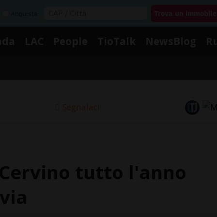
Acquista
nda
LAC
People
TioTalk
NewsBlog
R
Segnalaci
 Cervino tutto l'anno
via