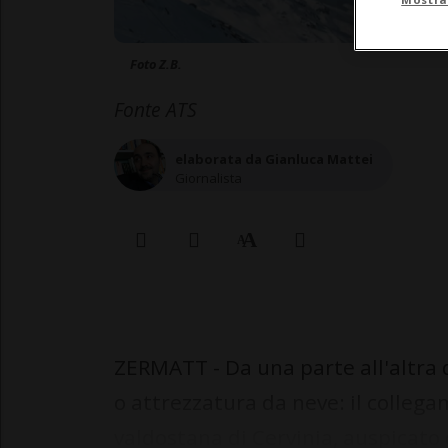
Foto Z.B.
Fonte ATS
elaborata da Gianluca Mattei
Giornalista
ZERMATT - Da una parte all'altra d
o attrezzatura da neve: il collega
valdostana di Cervinia, auspicato d