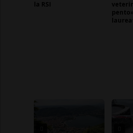
la RSI
veteri
pento»
laurea