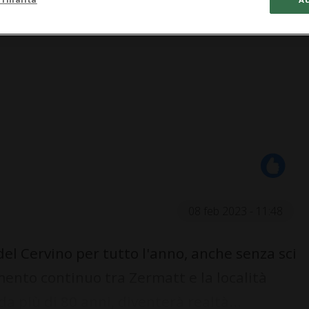
08 feb 2023 - 11:48
el Cervino per tutto l'anno, anche senza sci
mento continuo tra Zermatt e la località
a più di 80 anni, diventerà realtà...