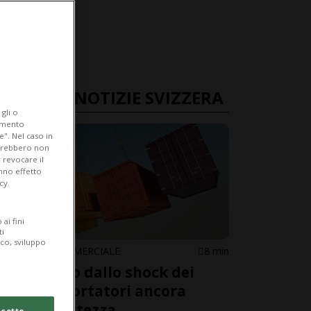
ULTIME NOTIZIE SVIZZERA
gli o
iamento
e". Nel caso in
potrebbero non
 revocare il
anno effetto
cy.
ai fini
ti
ico, sviluppo
GUERRA COMMERCIALE
8 min
A un anno dallo shock dei
dazi, esportatori ancora
nell'incertezza
cetto