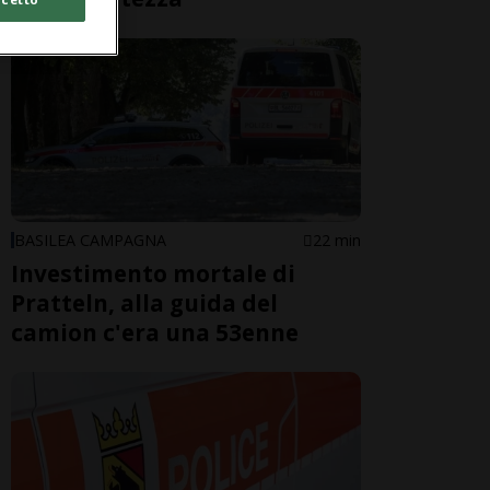
BASILEA CAMPAGNA
22 min
Investimento mortale di
Pratteln, alla guida del
camion c'era una 53enne