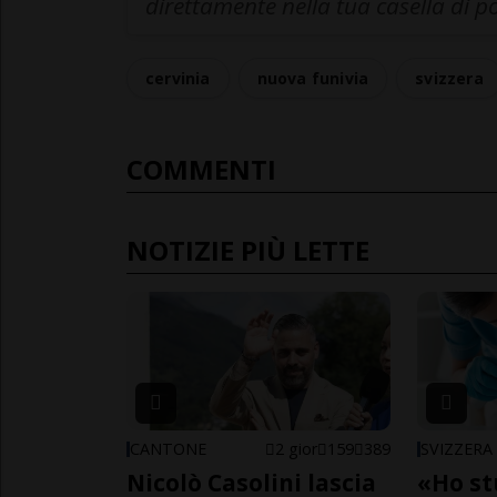
direttamente nella tua casella di p
cervinia
nuova funivia
svizzera
COMMENTI
NOTIZIE PIÙ LETTE
CANTONE
2 gior
159
389
SVIZZERA
Nicolò Casolini lascia
«Ho st