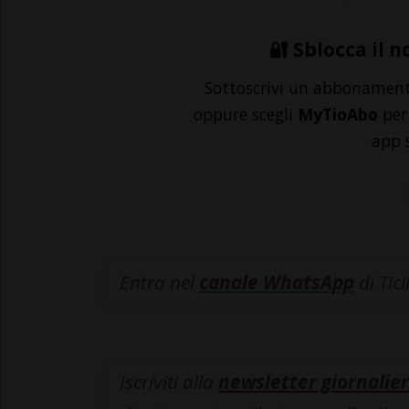
🔐 Sblocca il n
Sottoscrivi un abbonamen
oppure scegli
MyTioAbo
per 
app 
Entra nel
canale WhatsApp
di Tic
Iscriviti alla
newsletter giornalier