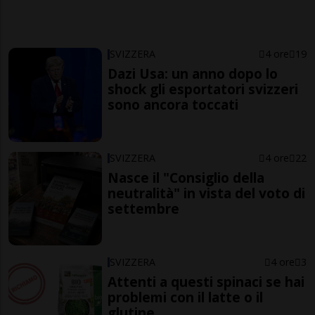
SVIZZERA
4 ore
19
Dazi Usa: un anno dopo lo
shock gli esportatori svizzeri
sono ancora toccati
SVIZZERA
4 ore
22
Nasce il "Consiglio della
neutralità" in vista del voto di
settembre
SVIZZERA
4 ore
3
Attenti a questi spinaci se hai
problemi con il latte o il
glutine