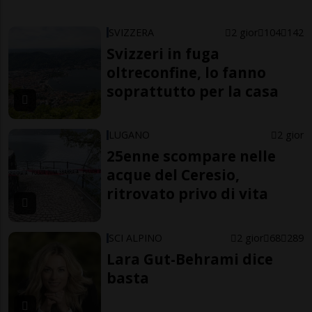
SVIZZERA
2 gior
104
142
Svizzeri in fuga
oltreconfine, lo fanno
soprattutto per la casa
LUGANO
2 gior
25enne scompare nelle
acque del Ceresio,
ritrovato privo di vita
SCI ALPINO
2 gior
68
289
Lara Gut-Behrami dice
basta