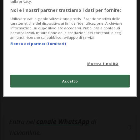
federale del...
sulla privacy.
Noi e i nostri partner trattiamo i dati per fornire:
Utilizzare dati di geolocalizzazione precisi. Scansione attiva delle
🔐 Sblocca il nostro archivio
caratteristiche del dispositivo ai fini dell’identificazione. Archiviare
informazioni su dispositivo e/o accedervi. Pubblicità e contenuti
esclusivo!
personalizzati, misurazione delle prestazioni dei contenuti e degli
annunci, ricerche sul pubblico, sviluppo di servizi.
Elenco dei partner (fornitori)
Sottoscrivi un abbonamento
Archivio
per
leggere questo articolo, oppure scegli
MyTioAbo
per accedere all'archivio e
Mostra finalità
navigare su sito e app senza pubblicità.
Accetto
ACCEDI
Entra nel
canale WhatsApp
di
Ticinonline.