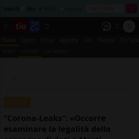
Affitta
Acquista
News
Sport
Focus
Agenda
LAC
People
TioTalk
TICINO
SVIZZERA
DAL MONDO
BERNA
"Corona-Leaks": «Occorre
esaminare la legalità della