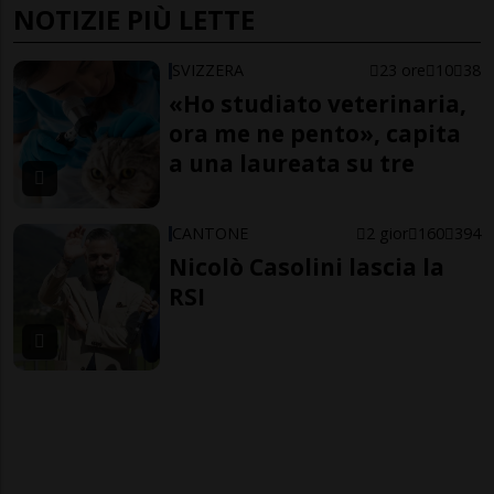
NOTIZIE PIÙ LETTE
SVIZZERA
23 ore
10
38
«Ho studiato veterinaria,
ora me ne pento», capita
a una laureata su tre
CANTONE
2 gior
160
394
Nicolò Casolini lascia la
RSI