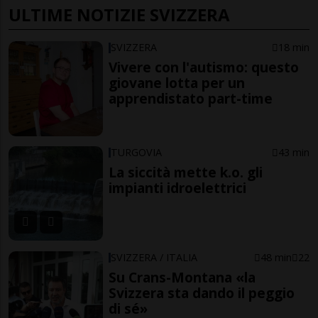
ULTIME NOTIZIE SVIZZERA
SVIZZERA
18 min
Vivere con l'autismo: questo
giovane lotta per un
apprendistato part-time
TURGOVIA
43 min
La siccità mette k.o. gli
impianti idroelettrici
SVIZZERA / ITALIA
48 min
22
Su Crans-Montana «la
Svizzera sta dando il peggio
di sé»