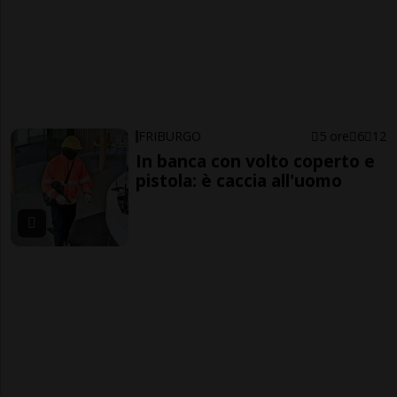
FRIBURGO
5 ore
6
12
In banca con volto coperto e
pistola: è caccia all'uomo