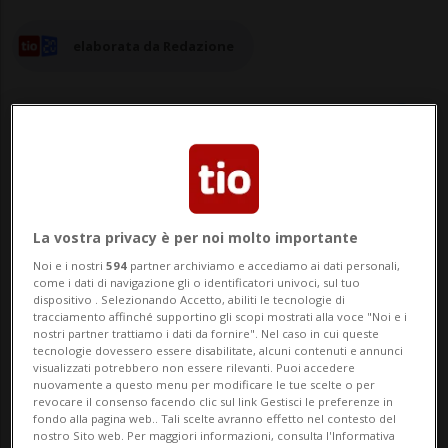
elaborata da Redazione
31 gen 2023 - 16:19
La vostra privacy è per noi molto importante
BERNA - Il cosiddetto "Corona-Leaks" si
Noi e i nostri
594
partner archiviamo e accediamo ai dati personali,
arricchisce di un nuovo capitolo: la
come i dati di navigazione gli o identificatori univoci, sul tuo
dispositivo . Selezionando Accetto, abiliti le tecnologie di
consigliera federale Karin Keller-Sutter ha
tracciamento affinché supportino gli scopi mostrati alla voce "Noi e i
nostri partner trattiamo i dati da fornire". Nel caso in cui queste
chiesto di esaminare la legalità della
tecnologie dovessero essere disabilitate, alcuni contenuti e annunci
visualizzati potrebbero non essere rilevanti. Puoi accedere
consegna di dati al procuratore
nuovamente a questo menu per modificare le tue scelte o per
revocare il consenso facendo clic sul link Gestisci le preferenze in
straordinario Peter Marti. L'Ufficio
fondo alla pagina web.. Tali scelte avranno effetto nel contesto del
nostro Sito web. Per maggiori informazioni, consulta l'Informativa