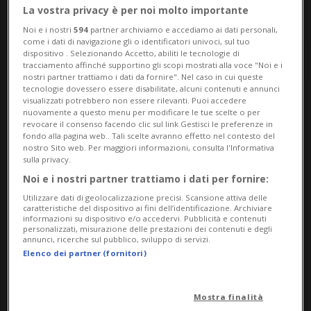
La vostra privacy è per noi molto importante
Noi e i nostri
594
partner archiviamo e accediamo ai dati personali,
come i dati di navigazione gli o identificatori univoci, sul tuo
dispositivo . Selezionando Accetto, abiliti le tecnologie di
tracciamento affinché supportino gli scopi mostrati alla voce "Noi e i
nostri partner trattiamo i dati da fornire". Nel caso in cui queste
tecnologie dovessero essere disabilitate, alcuni contenuti e annunci
visualizzati potrebbero non essere rilevanti. Puoi accedere
nuovamente a questo menu per modificare le tue scelte o per
Notizie su Lauener
revocare il consenso facendo clic sul link Gestisci le preferenze in
fondo alla pagina web.. Tali scelte avranno effetto nel contesto del
nostro Sito web. Per maggiori informazioni, consulta l'Informativa
sulla privacy.
Segui le notizie e gli approfondimenti su
Noi e i nostri partner trattiamo i dati per fornire:
Lauener.
Utilizzare dati di geolocalizzazione precisi. Scansione attiva delle
caratteristiche del dispositivo ai fini dell’identificazione. Archiviare
informazioni su dispositivo e/o accedervi. Pubblicità e contenuti
personalizzati, misurazione delle prestazioni dei contenuti e degli
annunci, ricerche sul pubblico, sviluppo di servizi.
Elenco dei partner (fornitori)
Mostra finalità