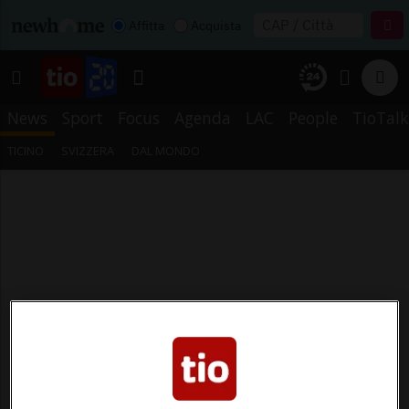
Affitta
Acquista
News
Sport
Focus
Agenda
LAC
People
TioTalk
TICINO
SVIZZERA
DAL MONDO