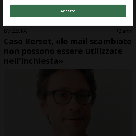
Accetto
SVIZZERA
2 anni
Caso Berset, «le mail scambiate
non possono essere utilizzate
nell'inchiesta»