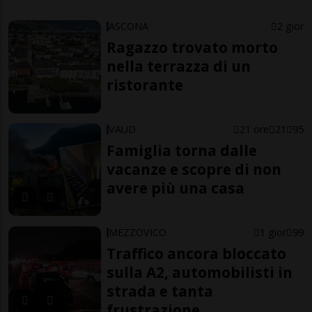
ASCONA
2 gior
Ragazzo trovato morto
nella terrazza di un
ristorante
VAUD
21 ore
21
95
Famiglia torna dalle
vacanze e scopre di non
avere più una casa
MEZZOVICO
1 gior
99
Traffico ancora bloccato
sulla A2, automobilisti in
strada e tanta
frustrazione