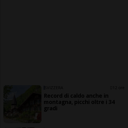
SVIZZERA
12 ore
Record di caldo anche in
montagna, picchi oltre i 34
gradi