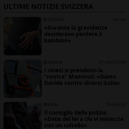
ULTIME NOTIZIE SVIZZERA
SVIZZERA
6 ore
«Durante la gravidanza
desideravo perdere il
bambino»
ARGOVIA
7 ore
12
69
I cinesi si prendono la
"nostra" Mammut: «Siamo
Davide contro diversi Golia»
BERNA
9 ore
22
Il consiglio della polizia:
«Date del lei a chi vi minaccia
con un coltello»