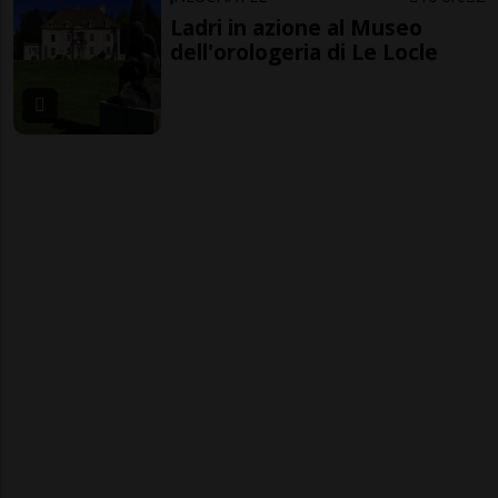
Ladri in azione al Museo
dell'orologeria di Le Locle