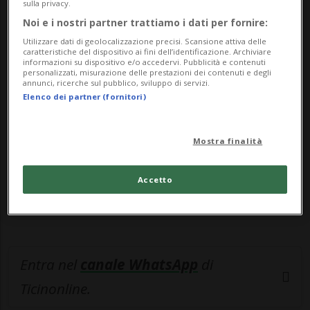
sulla privacy.
Noi e i nostri partner trattiamo i dati per fornire:
🔐 Sblocca il nostro archivio
Utilizzare dati di geolocalizzazione precisi. Scansione attiva delle
caratteristiche del dispositivo ai fini dell’identificazione. Archiviare
informazioni su dispositivo e/o accedervi. Pubblicità e contenuti
esclusivo!
personalizzati, misurazione delle prestazioni dei contenuti e degli
annunci, ricerche sul pubblico, sviluppo di servizi.
Sottoscrivi un abbonamento
Archivio
per
Elenco dei partner (fornitori)
leggere questo articolo, oppure scegli
MyTioAbo
per accedere all'archivio e
Mostra finalità
navigare su sito e app senza pubblicità.
Accetto
ACCEDI
Entra nel
canale WhatsApp
di
Ticinonline.