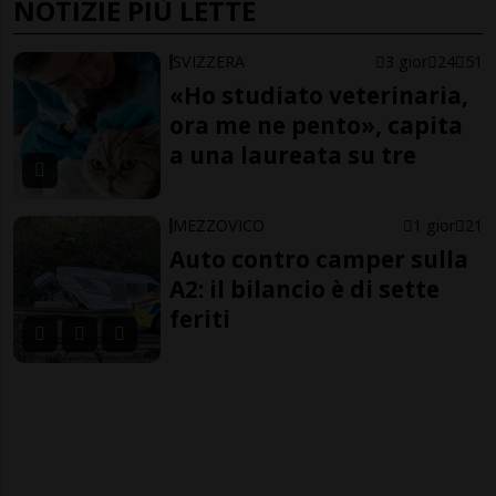
NOTIZIE PIÙ LETTE
SVIZZERA
3 gior
24
51
«Ho studiato veterinaria,
ora me ne pento», capita
a una laureata su tre
MEZZOVICO
1 gior
21
Auto contro camper sulla
A2: il bilancio è di sette
feriti