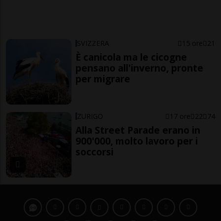
SVIZZERA
15 ore
21
È canicola ma le cicogne
pensano all'inverno, pronte
per migrare
ZURIGO
17 ore
22
74
Alla Street Parade erano in
900'000, molto lavoro per i
soccorsi