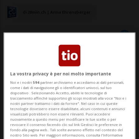
di 20min.ch | Anna Ehrensberger
08 dic 2022 - 21:47
Aggiornamento 22:58
BERNA - Scatta la denuncia penale per il
La vostra privacy è per noi molto importante
neoeletto presidente della
Noi e i nostri
594
partner archiviamo e accediamo ai dati personali,
come i dati di navigazione gli o identificatori univoci, sul tuo
dispositivo . Selezionando Accetto, abiliti le tecnologie di
Confederazione, per il 2023, Alain Berset.
tracciamento affinché supportino gli scopi mostrati alla voce "Noi e i
nostri partner trattiamo i dati da fornire". Nel caso in cui queste
A presentarla è il regista svizzero Pascal
tecnologie dovessero essere disabilitate, alcuni contenuti e annunci
visualizzati potrebbero non essere rilevanti. Puoi accedere
Najadi, produttore del film "Grounding",
nuovamente a questo menu per modificare le tue scelte o per
revocare il consenso facendo clic sul link Gestisci le preferenze in
che lo accusa di abuso d'ufficio. Najadi
fondo alla pagina web.. Tali scelte avranno effetto nel contesto del
nostro Sito web. Per maggiori informazioni, consulta l'Informativa
chiede...