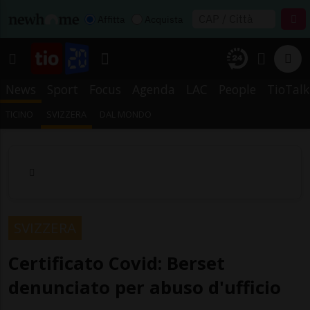
Affitta
Acquista
News
Sport
Focus
Agenda
LAC
People
TioTalk
TICINO
SVIZZERA
DAL MONDO
SVIZZERA
Certificato Covid: Berset
denunciato per abuso d'ufficio