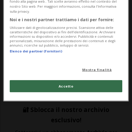
fondo alla pagina web.. Tali scelte avranno effetto nel contesto del
nostro Sito web. Per maggiori informazioni, consulta l'Informativa
Questi sondaggi non hanno, ovviamente, un valore statistico. Si tratta di
sulla privacy.
rilevazioni aperte a tutti, non basate su un campione elaborato
scientificamente. Hanno quindi l'unico scopo di permettere ai lettori di
Noi e i nostri partner trattiamo i dati per fornire:
esprimere la propria opinione sui temi di attualità.
Utilizzare dati di geolocalizzazione precisi. Scansione attiva delle
caratteristiche del dispositivo ai fini dell’identificazione. Archiviare
informazioni su dispositivo e/o accedervi. Pubblicità e contenuti
FRAUENFELD - Nel canton Turgovia è
personalizzati, misurazione delle prestazioni dei contenuti e degli
annunci, ricerche sul pubblico, sviluppo di servizi.
caccia ai pirati della strada. Ma non con il
Elenco dei partner (fornitori)
classico radar, bensì tramite l'utilizzo di
moderni droni. Proprio di recente, la
Mostra finalità
polizia cantonale si è avvalsa di uno di
Accetto
questi strumenti "hi-tech...
🔐 Sblocca il nostro archivio
esclusivo!