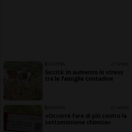
SVIZZERA
1 ora
6
Siccità: in aumento lo stress
tra le famiglie contadine
SVIZZERA
2 ore
6
«Occorre fare di più contro la
sottomissione chimica»