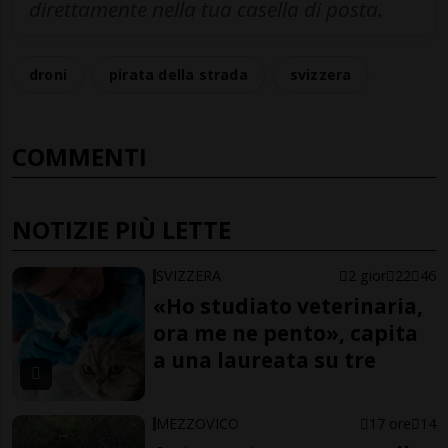
direttamente nella tua casella di posta.
droni
pirata della strada
svizzera
COMMENTI
NOTIZIE PIÙ LETTE
SVIZZERA
2 gior
22
46
«Ho studiato veterinaria,
ora me ne pento», capita
a una laureata su tre
MEZZOVICO
17 ore
14