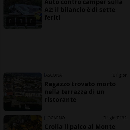
Auto contro camper sulla
A2: il bilancio è di sette
feriti
ASCONA
1 gior
Ragazzo trovato morto
nella terrazza di un
ristorante
LOCARNO
1 gior
132
Crolla il palco al Monte