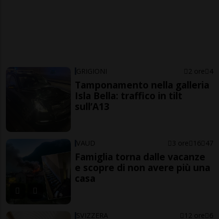
GRIGIONI
2 ore
4
Tamponamento nella galleria
Isla Bella: traffico in tilt
sull’A13
VAUD
3 ore
16
47
Famiglia torna dalle vacanze
e scopre di non avere più una
casa
SVIZZERA
12 ore
6