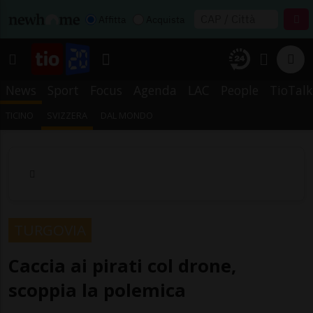
Affitta
Acquista
News
Sport
Focus
Agenda
LAC
People
TioTalk
TICINO
SVIZZERA
DAL MONDO
TURGOVIA
Caccia ai pirati col drone,
scoppia la polemica