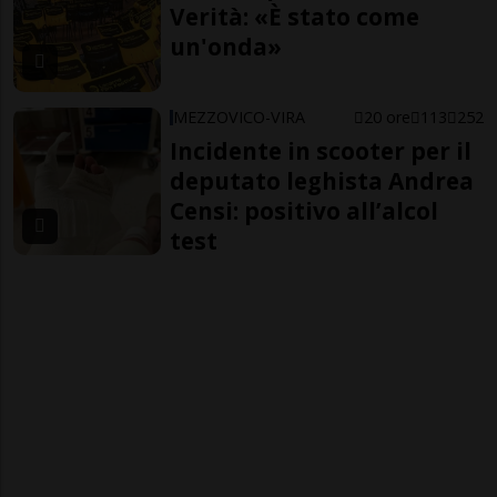
Verità: «È stato come
un'onda»
MEZZOVICO-VIRA
20 ore
113
252
Incidente in scooter per il
deputato leghista Andrea
Censi: positivo all’alcol
test