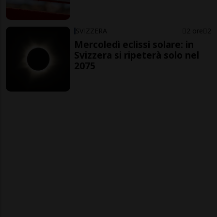
SVIZZERA
2 ore
2
Mercoledì eclissi solare: in
Svizzera si ripeterà solo nel
2075