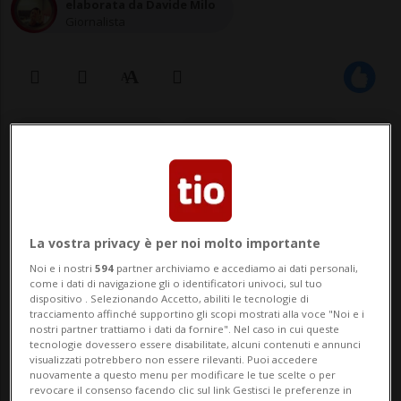
elaborata da Davide Milo
Giornalista
02 nov 2022 - 21:00
Aggiornamento 23:56
13
La vostra privacy è per noi molto importante
Noi e i nostri
594
partner archiviamo e accediamo ai dati personali,
come i dati di navigazione gli o identificatori univoci, sul tuo
dispositivo . Selezionando Accetto, abiliti le tecnologie di
tracciamento affinché supportino gli scopi mostrati alla voce "Noi e i
nostri partner trattiamo i dati da fornire". Nel caso in cui queste
tecnologie dovessero essere disabilitate, alcuni contenuti e annunci
SONDAGGIO
visualizzati potrebbero non essere rilevanti. Puoi accedere
nuovamente a questo menu per modificare le tue scelte o per
Caricamento in corso ...
revocare il consenso facendo clic sul link Gestisci le preferenze in