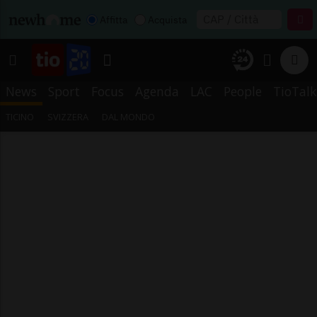
Affitta
Acquista
News
Sport
Focus
Agenda
LAC
People
TioTalk
TICINO
SVIZZERA
DAL MONDO