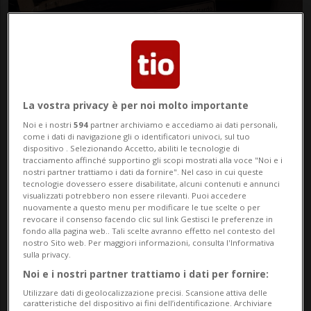
La vostra privacy è per noi molto importante
Noi e i nostri
594
partner archiviamo e accediamo ai dati personali,
come i dati di navigazione gli o identificatori univoci, sul tuo
CANTONE
11 mesi
13
dispositivo . Selezionando Accetto, abiliti le tecnologie di
tracciamento affinché supportino gli scopi mostrati alla voce "Noi e i
Ben 47 sorpassi nella galleria
nostri partner trattiamo i dati da fornire". Nel caso in cui queste
tecnologie dovessero essere disabilitate, alcuni contenuti e annunci
del Gottardo, centauro nei guai
visualizzati potrebbero non essere rilevanti. Puoi accedere
nuovamente a questo menu per modificare le tue scelte o per
revocare il consenso facendo clic sul link Gestisci le preferenze in
fondo alla pagina web.. Tali scelte avranno effetto nel contesto del
nostro Sito web. Per maggiori informazioni, consulta l'Informativa
sulla privacy.
Noi e i nostri partner trattiamo i dati per fornire:
Utilizzare dati di geolocalizzazione precisi. Scansione attiva delle
caratteristiche del dispositivo ai fini dell’identificazione. Archiviare