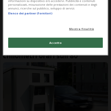
informazioni su dispositivo e/o accedervi. Pubblicità e contenuti
personalizzati, misurazione delle prestazioni dei contenuti e degli
annunci, ricerche sul pubblico, sviluppo di servizi.
Elenco dei partner (fornitori)
Mostra finalità
CANTONE
11 mesi
Accetto
"Olandese volante" a 145
chilometri orari sull'80