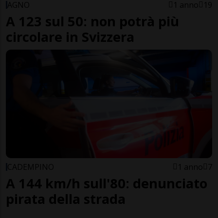
AGNO
1 anno
19
A 123 sul 50: non potrà più
circolare in Svizzera
CADEMPINO
1 anno
7
A 144 km/h sull'80: denunciato
pirata della strada