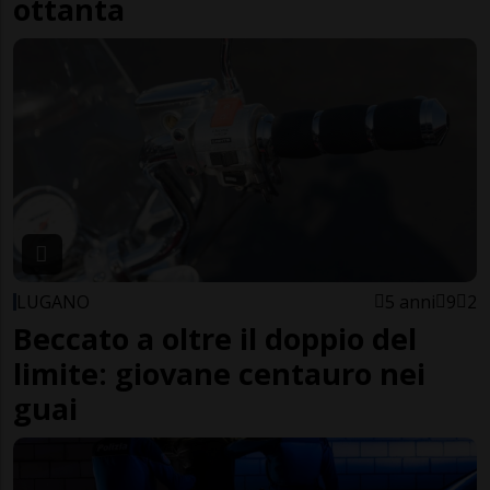
ottanta
LUGANO
5 anni
9
2
Beccato a oltre il doppio del
limite: giovane centauro nei
guai