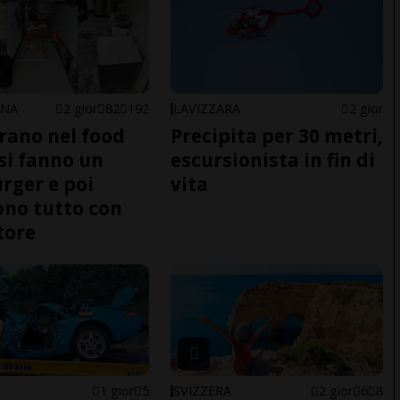
ONA
2 gior
82
192
LAVIZZARA
2 gior
trano nel food
Precipita per 30 metri,
 si fanno un
escursionista in fin di
ger e poi
vita
no tutto con
tore
1 gior
5
SVIZZERA
2 gior
6
8