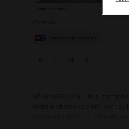
Archivio Ti Press
Fonte Ats
elaborata da Redazione
HÄRKINGEN (SO) - Un automobilista
mentre sfrecciava a 187 km/h sull
(SO) in un tratto in cui il limite c
anni, è stata rit...