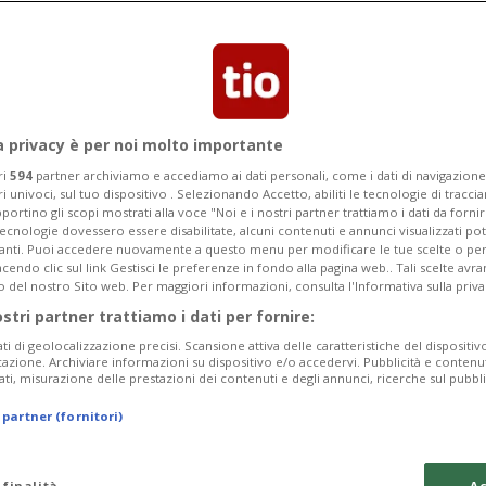
atente
a privacy è per noi molto importante
ri
594
partner archiviamo e accediamo ai dati personali, come i dati di navigazione 
ri univoci, sul tuo dispositivo . Selezionando Accetto, abiliti le tecnologie di tracc
portino gli scopi mostrati alla voce "Noi e i nostri partner trattiamo i dati da fornir
tecnologie dovessero essere disabilitate, alcuni contenuti e annunci visualizzati 
vanti. Puoi accedere nuovamente a questo menu per modificare le tue scelte o per
endo clic sul link Gestisci le preferenze in fondo alla pagina web.. Tali scelte avr
o del nostro Sito web. Per maggiori informazioni, consulta l'Informativa sulla priva
ostri partner trattiamo i dati per fornire:
ati di geolocalizzazione precisi. Scansione attiva delle caratteristiche del dispositivo 
icazione. Archiviare informazioni su dispositivo e/o accedervi. Pubblicità e contenu
ati, misurazione delle prestazioni dei contenuti e degli annunci, ricerche sul pubbl
 partner (fornitori)
 finalità
Ac