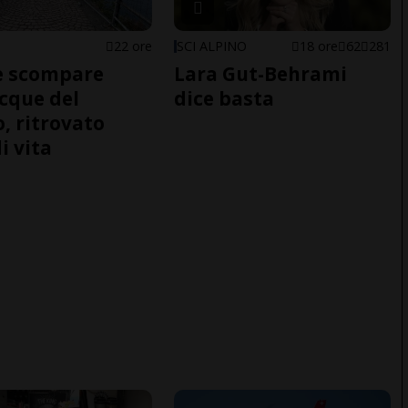
22 ore
SCI ALPINO
18 ore
62
281
e scompare
Lara Gut-Behrami
acque del
dice basta
o, ritrovato
i vita