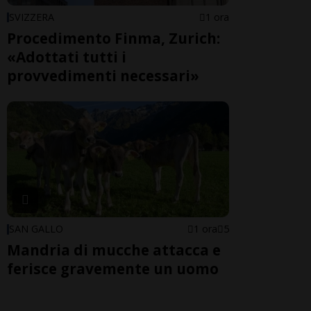
SVIZZERA
1 ora
Procedimento Finma, Zurich:
«Adottati tutti i
provvedimenti necessari»
SAN GALLO
1 ora
5
Mandria di mucche attacca e
ferisce gravemente un uomo