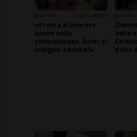
CANTONE
3 gior
208
215
LUGANO
«Pronta a lavorare
25enn
anche nella
nelle 
ristorazione». Suter si
Ceresi
indigna: «Anche?»
privo d