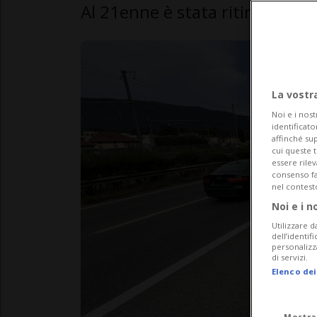
Al 21enne è stata ritirata la p
La vostr
Noi e i nost
identificato
affinché sup
cui queste 
essere rile
consenso fac
nel contest
Noi e i n
Utilizzare d
dell’identif
personalizz
di servizi.
Elenco dei
Mostra