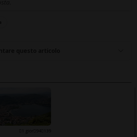
osta.
a
tare questo articolo
1 gior
94
139