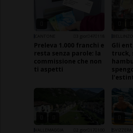
CANTONE
3 gior
47
118
BELLINZ
Preleva 1.000 franchi e
Gli en
resta senza parole: la
truck,
commissione che non
hambur
ti aspetti
spengo
l'estin
VALLEMAGGIA
2 gior
17
100
SVIZZERA