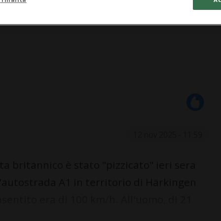
12 nov 2025 - 11:59
 britannico è stato "pizzicato" ieri sera
'autostrada A1 in territorio di Härkingen
onsentito era di 100 km/h. All'uomo, di 21