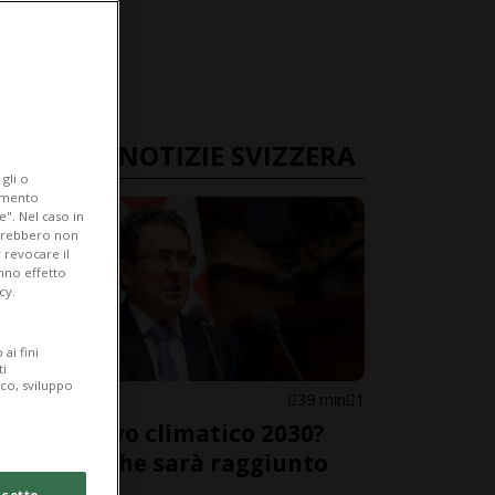
ULTIME NOTIZIE SVIZZERA
gli o
iamento
e". Nel caso in
potrebbero non
 revocare il
anno effetto
cy.
ai fini
ti
ico, sviluppo
SVIZZERA
39 min
1
L'obiettivo climatico 2030?
Difficile che sarà raggiunto
cetto