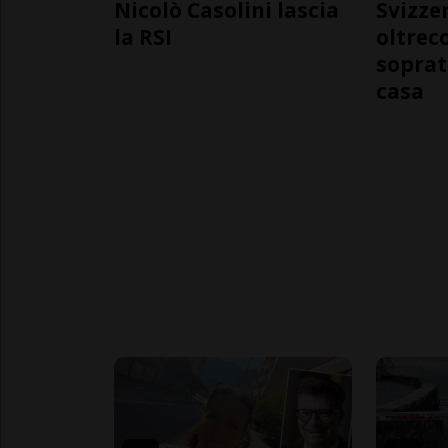
Nicolò Casolini lascia
Svizzer
la RSI
oltrec
soprat
casa