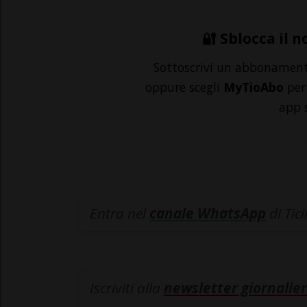
🔐 Sblocca il n
Sottoscrivi un abbonamen
oppure scegli
MyTioAbo
per 
app 
Entra nel
canale WhatsApp
di Tic
Iscriviti alla
newsletter giornalier