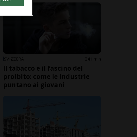
SVIZZERA
41 min
Il tabacco e il fascino del
proibito: come le industrie
puntano ai giovani