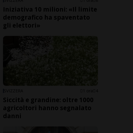
SVIZZERA
1 ora
8
Iniziativa 10 milioni: «Il limite
demografico ha spaventato
gli elettori»
SVIZZERA
1 ora
4
Siccità e grandine: oltre 1000
agricoltori hanno segnalato
danni