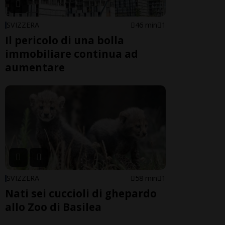
SVIZZERA
46 min
1
Il pericolo di una bolla
immobiliare continua ad
aumentare
SVIZZERA
58 min
1
Nati sei cuccioli di ghepardo
allo Zoo di Basilea