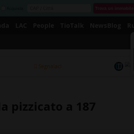
Acquista
nda
LAC
People
TioTalk
NewsBlog
R
Segnalaci
da pizzicato a 187