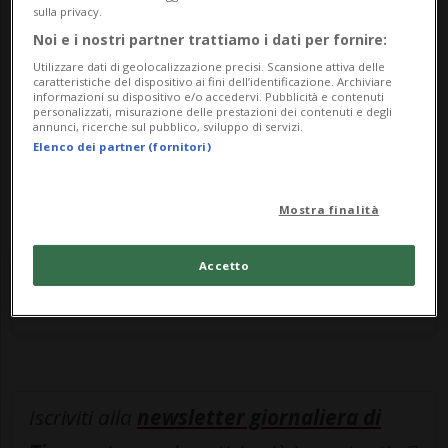
sulla privacy.
si è fermato a prestare i soccorsi, si è
Noi e i nostri partner trattiamo i dati per fornire:
costituito poco dopo agli agenti della
Utilizzare dati di geolocalizzazione precisi. Scansione attiva delle
caratteristiche del dispositivo ai fini dell’identificazione. Archiviare
informazioni su dispositivo e/o accedervi. Pubblicità e contenuti
Polizia Locale.
personalizzati, misurazione delle prestazioni dei contenuti e degli
annunci, ricerche sul pubblico, sviluppo di servizi.
Elenco dei partner (fornitori)
Dai primi test aveva 4 volte il tasso alcolico
consentito.
Mostra finalità
Accetto
Entra nel
canale WhatsApp
di
Ticinonline.
Iscriviti alla
newsletter giornaliera di