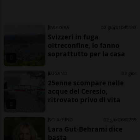
SVIZZERA
2 gior
104
142
Svizzeri in fuga
oltreconfine, lo fanno
soprattutto per la casa
LUGANO
2 gior
25enne scompare nelle
acque del Ceresio,
ritrovato privo di vita
SCI ALPINO
2 gior
68
289
Lara Gut-Behrami dice
basta