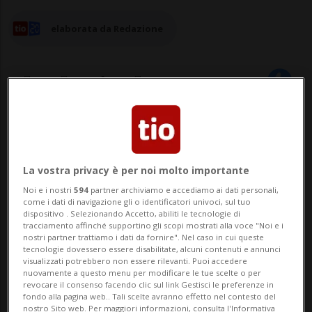
elaborata da Redazione
21 mag 2026 - 07:07
1
MILANO - Un pirata della strada ha
La vostra privacy è per noi molto importante
investito due anziane sorelle di 75 e 70
Noi e i nostri
594
partner archiviamo e accediamo ai dati personali,
come i dati di navigazione gli o identificatori univoci, sul tuo
anni che attraversavano sulle strisce, la
dispositivo . Selezionando Accetto, abiliti le tecnologie di
tracciamento affinché supportino gli scopi mostrati alla voce "Noi e i
scorsa notte, in via Carnia, a Milano,
nostri partner trattiamo i dati da fornire". Nel caso in cui queste
tecnologie dovessero essere disabilitate, alcuni contenuti e annunci
uccidendone una. L'altra è grave.
visualizzati potrebbero non essere rilevanti. Puoi accedere
nuovamente a questo menu per modificare le tue scelte o per
revocare il consenso facendo clic sul link Gestisci le preferenze in
fondo alla pagina web.. Tali scelte avranno effetto nel contesto del
L'uomo, un 39enne, che era ubriaco e non
nostro Sito web. Per maggiori informazioni, consulta l'Informativa