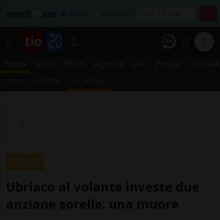
Affitta
Acquista
News
Sport
Focus
Agenda
LAC
People
TioTalk
TICINO
SVIZZERA
DAL MONDO
ITALIA
Ubriaco al volante investe due
anziane sorelle: una muore