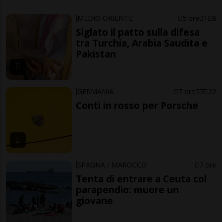
MEDIO ORIENTE
5 ore
1
8
Siglato il patto sulla difesa
tra Turchia, Arabia Saudita e
Pakistan
GERMANIA
7 ore
7
22
Conti in rosso per Porsche
SPAGNA / MAROCCO
7 ore
Tenta di entrare a Ceuta col
parapendio: muore un
giovane