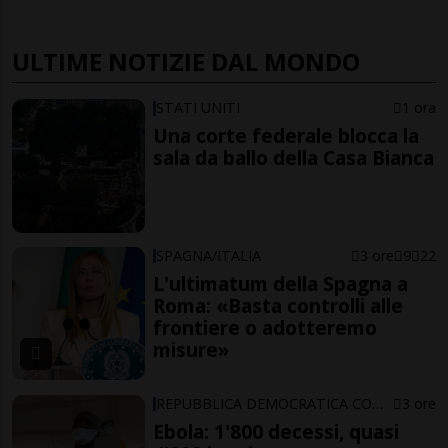
ULTIME NOTIZIE DAL MONDO
STATI UNITI
1 ora
Una corte federale blocca la
sala da ballo della Casa Bianca
SPAGNA/ITALIA
3 ore
9
22
L'ultimatum della Spagna a
Roma: «Basta controlli alle
frontiere o adotteremo
misure»
REPUBBLICA DEMOCRATICA CONGO
3 ore
Ebola: 1'800 decessi, quasi