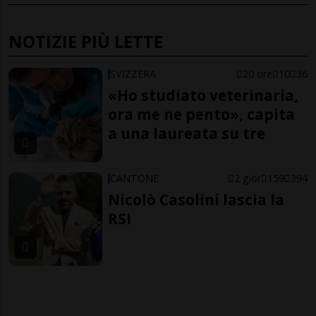
NOTIZIE PIÙ LETTE
SVIZZERA
20 ore
10
36
«Ho studiato veterinaria,
ora me ne pento», capita
a una laureata su tre
CANTONE
2 gior
159
394
Nicolò Casolini lascia la
RSI