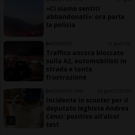
«Ci siamo sentiti
abbandonati»: ora parla
la polizia
MEZZOVICO
1 gior
101
Traffico ancora bloccato
sulla A2, automobilisti in
strada e tanta
frustrazione
MEZZOVICO-VIRA
2 gior
123
255
Incidente in scooter per il
deputato leghista Andrea
Censi: positivo all’alcol
test