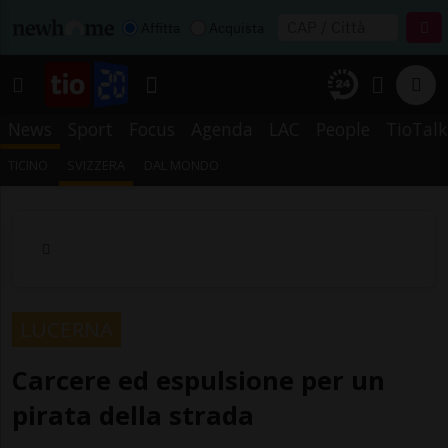
Affitta
Acquista
News
Sport
Focus
Agenda
LAC
People
TioTalk
TICINO
SVIZZERA
DAL MONDO
LUCERNA
Carcere ed espulsione per un
pirata della strada