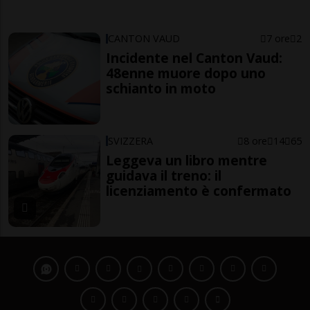
CANTON VAUD
7 ore
2
Incidente nel Canton Vaud:
48enne muore dopo uno
schianto in moto
SVIZZERA
8 ore
14
65
Leggeva un libro mentre
guidava il treno: il
licenziamento è confermato