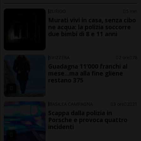
ZURIGO
5 min
Murati vivi in casa, senza cibo
ne acqua: la polizia soccorre
due bimbi di 8 e 11 anni
SVIZZERA
2 ore
78
Guadagna 11’000 franchi al
mese...ma alla fine gliene
restano 375
BASILEA CAMPAGNA
3 ore
2
21
Scappa dalla polizia in
Porsche e provoca quattro
incidenti