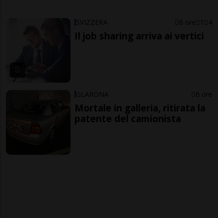
SVIZZERA
6 ore
1
4
Il job sharing arriva ai vertici
GLARONA
6 ore
Mortale in galleria, ritirata la
patente del camionista