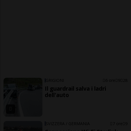
GRIGIONI
6 ore
9
28
Il guardrail salva i ladri
dell'auto
SVIZZERA / GERMANIA
7 ore
9