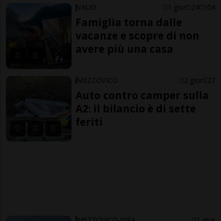
VAUD
1 gior
24
104
Famiglia torna dalle
vacanze e scopre di non
avere più una casa
MEZZOVICO
2 gior
23
Auto contro camper sulla
A2: il bilancio è di sette
feriti
MEZZOVICO-VIRA
1 gior