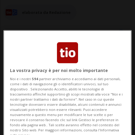
elaborata da Redazione
19 ott 2023 - 23:59
7
La vostra privacy è per noi molto importante
LUCERNA - Un automobilista è stato
Noi e i nostri
594
partner archiviamo e accediamo ai dati personali,
condannato a Lucerna a due anni e un
come i dati di navigazione gli o identificatori univoci, sul tuo
dispositivo . Selezionando Accetto, abiliti le tecnologie di
mese di prigione per delitti stradali
tracciamento affinché supportino gli scopi mostrati alla voce "Noi e i
nostri partner trattiamo i dati da fornire". Nel caso in cui queste
commessi nel 2020. In una folle corsa lo
tecnologie dovessero essere disabilitate, alcuni contenuti e annunci
visualizzati potrebbero non essere rilevanti. Puoi accedere
slovacco di 31 anni ha messo in pericolo la
nuovamente a questo menu per modificare le tue scelte o per
revocare il consenso facendo clic sul link Gestisci le preferenze in
vita di numerose persone, prima di finire
fondo alla pagina web.. Tali scelte avranno effetto nel contesto del
nostro Sito web. Per maggiori informazioni, consulta l'Informativa