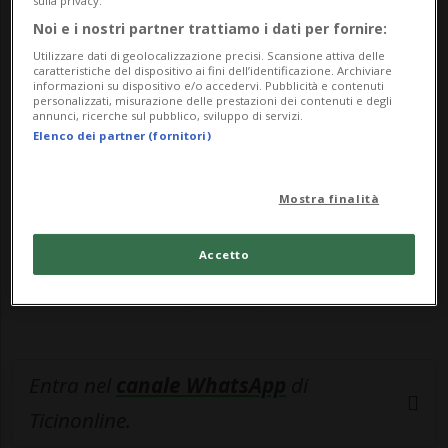
contro...
sulla privacy.
Noi e i nostri partner trattiamo i dati per fornire:
Utilizzare dati di geolocalizzazione precisi. Scansione attiva delle
🔐 Sblocca il nostro archivio
caratteristiche del dispositivo ai fini dell’identificazione. Archiviare
informazioni su dispositivo e/o accedervi. Pubblicità e contenuti
esclusivo!
personalizzati, misurazione delle prestazioni dei contenuti e degli
annunci, ricerche sul pubblico, sviluppo di servizi.
Elenco dei partner (fornitori)
Sottoscrivi un abbonamento
Archivio
per
leggere questo articolo, oppure scegli
MyTioAbo
per accedere all'archivio e
Mostra finalità
navigare su sito e app senza pubblicità.
Accetto
ACCEDI
Entra nel
canale WhatsApp
di
Ticinonline.