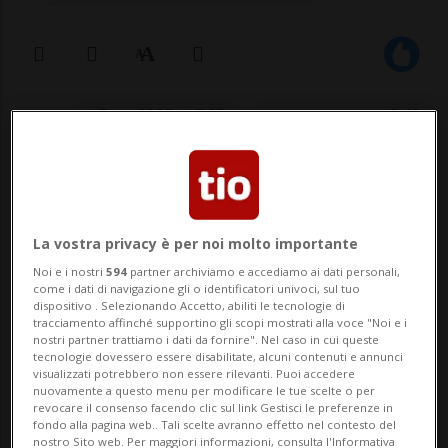
17 set 2022 - 18:05
Aggiornamento 18:42
La vostra privacy è per noi molto importante
Noi e i nostri
594
partner archiviamo e accediamo ai dati personali,
come i dati di navigazione gli o identificatori univoci, sul tuo
dispositivo . Selezionando Accetto, abiliti le tecnologie di
BASILEA - Giocare al lotto è molto popolare
tracciamento affinché supportino gli scopi mostrati alla voce "Noi e i
nostri partner trattiamo i dati da fornire". Nel caso in cui queste
in Svizzera. Ma chi vince a volte non passa
tecnologie dovessero essere disabilitate, alcuni contenuti e annunci
visualizzati potrebbero non essere rilevanti. Puoi accedere
a riscuotere la somma che gli spetterebbe.
nuovamente a questo menu per modificare le tue scelte o per
revocare il consenso facendo clic sul link Gestisci le preferenze in
È quanto rivela Willy Mesmer, di Swisslos,
fondo alla pagina web.. Tali scelte avranno effetto nel contesto del
nostro Sito web. Per maggiori informazioni, consulta l'Informativa