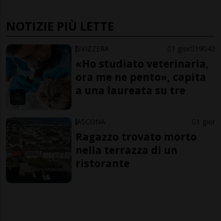
NOTIZIE PIÙ LETTE
SVIZZERA
1 gior
19
42
«Ho studiato veterinaria,
ora me ne pento», capita
a una laureata su tre
ASCONA
1 gior
Ragazzo trovato morto
nella terrazza di un
ristorante