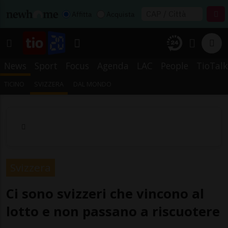
Affitta
Acquista
News
Sport
Focus
Agenda
LAC
People
TioTalk
TICINO
SVIZZERA
DAL MONDO
Svizzera
Ci sono svizzeri che vincono al
lotto e non passano a riscuotere