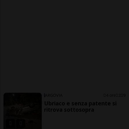
ARGOVIA
4 ore
2
9
Ubriaco e senza patente si
ritrova sottosopra