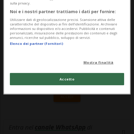
la cooperativa che gestisce la lotteria
sulla privacy.
intercantonale e ...
Noi e i nostri partner trattiamo i dati per fornire:
Utilizzare dati di geolocalizzazione precisi. Scansione attiva delle
caratteristiche del dispositivo ai fini dell’identificazione. Archiviare
informazioni su dispositivo e/o accedervi. Pubblicità e contenuti
🔐 Sblocca il nostro archivio
personalizzati, misurazione delle prestazioni dei contenuti e degli
annunci, ricerche sul pubblico, sviluppo di servizi.
esclusivo!
Elenco dei partner (fornitori)
Sottoscrivi un abbonamento
Archivio
per
leggere questo articolo, oppure scegli
Mostra finalità
MyTioAbo
per accedere all'archivio e
Accetto
navigare su sito e app senza pubblicità.
ACCEDI
Entra nel
canale WhatsApp
di