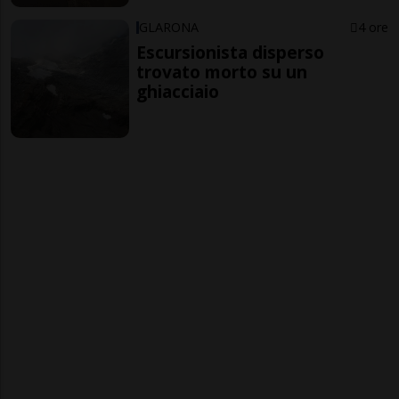
GLARONA
4 ore
Escursionista disperso
trovato morto su un
ghiacciaio