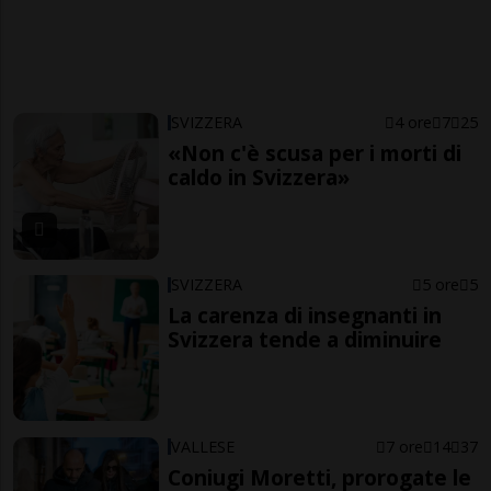
SVIZZERA
4 ore
7
25
«Non c'è scusa per i morti di
caldo in Svizzera»
SVIZZERA
5 ore
5
La carenza di insegnanti in
Svizzera tende a diminuire
VALLESE
7 ore
14
37
Coniugi Moretti, prorogate le