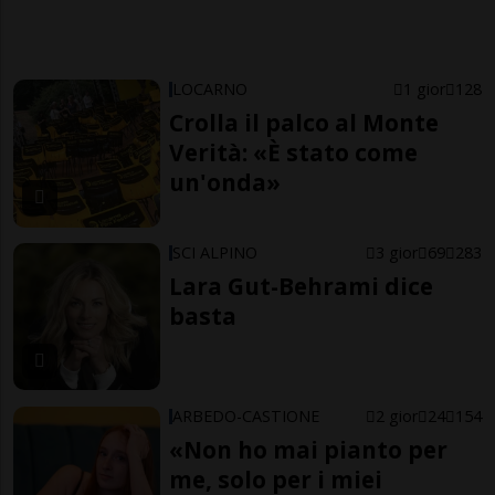
LOCARNO
1 gior
128
Crolla il palco al Monte
Verità: «È stato come
un'onda»
SCI ALPINO
3 gior
69
283
Lara Gut-Behrami dice
basta
ARBEDO-CASTIONE
2 gior
24
154
«Non ho mai pianto per
me, solo per i miei