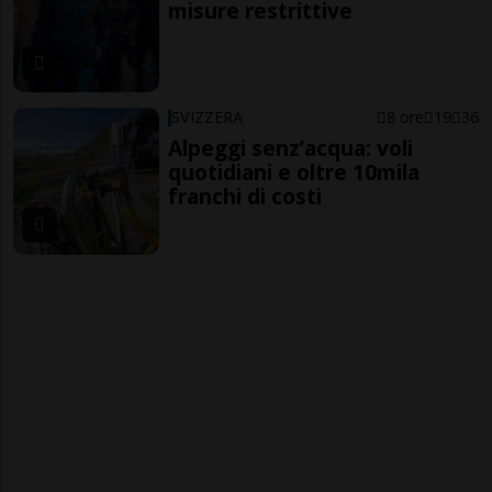
misure restrittive
SVIZZERA
8 ore
19
36
Alpeggi senz’acqua: voli
quotidiani e oltre 10mila
franchi di costi