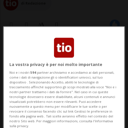
di Redazione
02 giu 2022 - 08:57
BERNA - Elton John ha infiammato ieri sera
La vostra privacy è per noi molto importante
lo stadio Wankdorf di Berna per la prima
Noi e i nostri
594
partner archiviamo e accediamo ai dati personali,
come i dati di navigazione gli o identificatori univoci, sul tuo
tappa in Svizzera della sua ultima tournée
dispositivo . Selezionando Accetto, abiliti le tecnologie di
tracciamento affinché supportino gli scopi mostrati alla voce "Noi e i
Farewell Yellow Brick Road. Il 75enne
nostri partner trattiamo i dati da fornire". Nel caso in cui queste
tecnologie dovessero essere disabilitate, alcuni contenuti e annunci
britannico ha proposto i suoi grandi
visualizzati potrebbero non essere rilevanti. Puoi accedere
nuovamente a questo menu per modificare le tue scelte o per
classici in un concerto emozionante
revocare il consenso facendo clic sul link Gestisci le preferenze in
fondo alla pagina web.. Tali scelte avranno effetto nel contesto del
durat...
nostro Sito web. Per maggiori informazioni, consulta l'Informativa
sulla privacy.