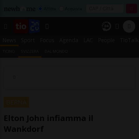
Affitta
Acquista
News
Sport
Focus
Agenda
LAC
People
TioTalk
TICINO
SVIZZERA
DAL MONDO
BERNA
Elton John infiamma il
Wankdorf