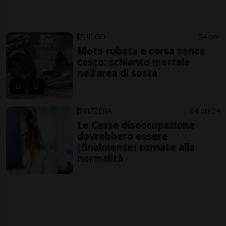
ZURIGO
4 ore
Moto rubata e corsa senza
casco: schianto mortale
nell’area di sosta
SVIZZERA
4 ore
4
Le Casse disoccupazione
dovrebbero essere
(finalmente) tornate alla
normalità