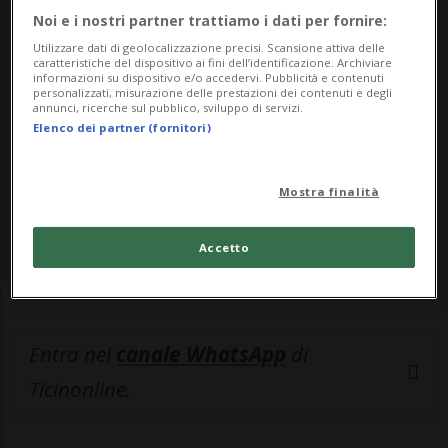
Noi e i nostri partner trattiamo i dati per fornire:
🔐 Sblocca il nostro archivio
Utilizzare dati di geolocalizzazione precisi. Scansione attiva delle
caratteristiche del dispositivo ai fini dell’identificazione. Archiviare
esclusivo!
informazioni su dispositivo e/o accedervi. Pubblicità e contenuti
personalizzati, misurazione delle prestazioni dei contenuti e degli
annunci, ricerche sul pubblico, sviluppo di servizi.
Sottoscrivi un abbonamento
Archivio
per
Elenco dei partner (fornitori)
leggere questo articolo, oppure scegli
MyTioAbo
per accedere all'archivio e
Mostra finalità
navigare su sito e app senza pubblicità.
Accetto
ACCEDI
Entra nel
canale WhatsApp
di
Ticinonline.