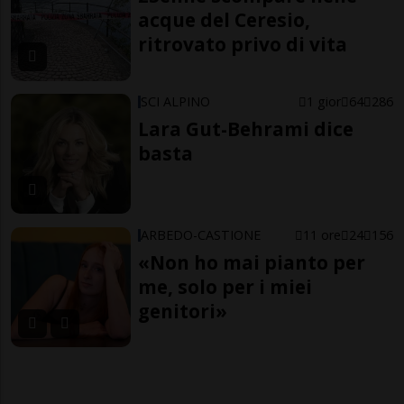
acque del Ceresio,
ritrovato privo di vita
SCI ALPINO
1 gior
64
286
Lara Gut-Behrami dice
basta
ARBEDO-CASTIONE
11 ore
24
156
«Non ho mai pianto per
me, solo per i miei
genitori»