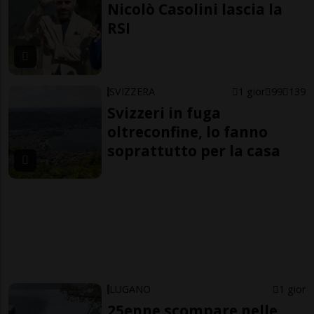
Nicolò Casolini lascia la
RSI
SVIZZERA
1 gior
99
139
Svizzeri in fuga
oltreconfine, lo fanno
soprattutto per la casa
LUGANO
1 gior
25enne scompare nelle