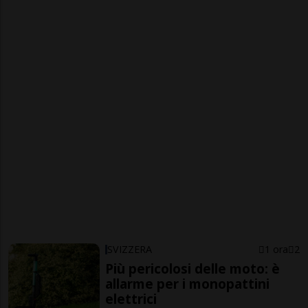
SVIZZERA
1 ora
2
Più pericolosi delle moto: è
allarme per i monopattini
elettrici