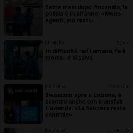
Sette mesi dopo l'incendio, la
polizia è in affanno: «Meno
agenti, più reati»
GINEVRA
2 ore
In difficoltà nel Lemano, fa il
morto...e si salva
SVIZZERA
3 ore
7
6
Swisscom apre a Lisbona, è
scontro anche con transfair.
L’azienda: «La Svizzera resta
centrale»
SVIZZERA
3 ore
2
2