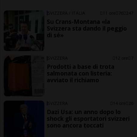
SVIZZERA / ITALIA
11 ore
76
247
Su Crans-Montana «la
Svizzera sta dando il peggio
di sé»
SVIZZERA
12 ore
7
Prodotti a base di trota
salmonata con listeria:
avviato il richiamo
SVIZZERA
14 ore
26
Dazi Usa: un anno dopo lo
shock gli esportatori svizzeri
sono ancora toccati