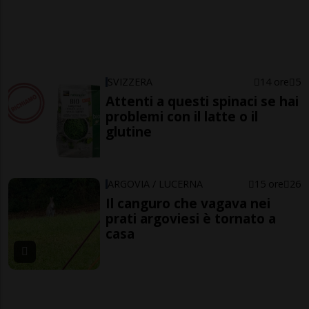
SVIZZERA
14 ore
5
Attenti a questi spinaci se hai
problemi con il latte o il
glutine
ARGOVIA / LUCERNA
15 ore
26
Il canguro che vagava nei
prati argoviesi è tornato a
casa