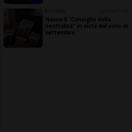
SVIZZERA
14 ore
1
35
Nasce il "Consiglio della
neutralità" in vista del voto di
settembre