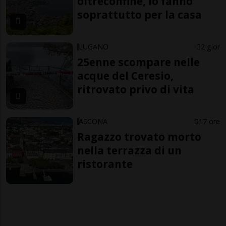
oltreconfine, lo fanno
soprattutto per la casa
LUGANO
2 gior
25enne scompare nelle
acque del Ceresio,
ritrovato privo di vita
ASCONA
17 ore
Ragazzo trovato morto
nella terrazza di un
ristorante