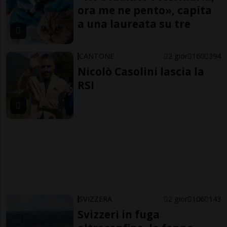
ora me ne pento», capita
a una laureata su tre
CANTONE
2 gior
160
394
Nicolò Casolini lascia la
RSI
SVIZZERA
2 gior
106
143
Svizzeri in fuga