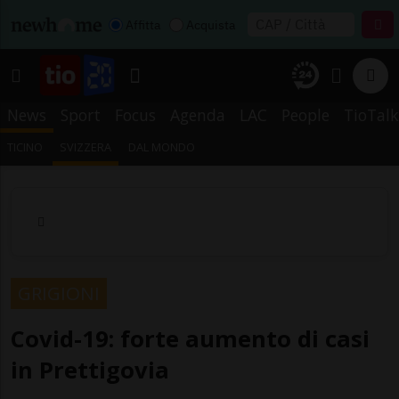
Affitta
Acquista
News
Sport
Focus
Agenda
LAC
People
TioTalk
TICINO
SVIZZERA
DAL MONDO
GRIGIONI
Covid-19: forte aumento di casi
in Prettigovia