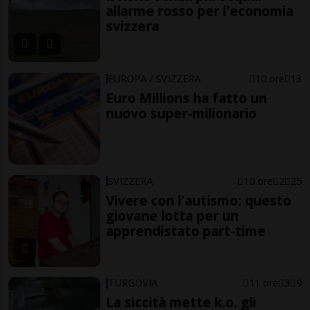
allarme rosso per l'economia
svizzera
EUROPA / SVIZZERA
10 ore
13
Euro Millions ha fatto un
nuovo super-milionario
SVIZZERA
10 ore
2
25
Vivere con l'autismo: questo
giovane lotta per un
apprendistato part-time
TURGOVIA
11 ore
3
9
La siccità mette k.o. gli