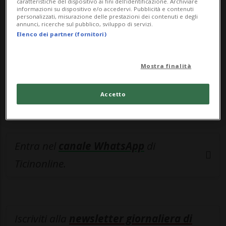
esclusivo!
caratteristiche del dispositivo ai fini dell’identificazione. Archiviare
informazioni su dispositivo e/o accedervi. Pubblicità e contenuti
personalizzati, misurazione delle prestazioni dei contenuti e degli
Sottoscrivi un abbonamento
Archivio
per
annunci, ricerche sul pubblico, sviluppo di servizi.
Elenco dei partner (fornitori)
leggere questo articolo, oppure scegli
MyTioAbo
per accedere all'archivio e
navigare su sito e app senza pubblicità.
Mostra finalità
Accetto
ACCEDI
Entra nel
canale WhatsApp
di
Ticinonline.
Iscriviti alla
newsletter giornaliera di