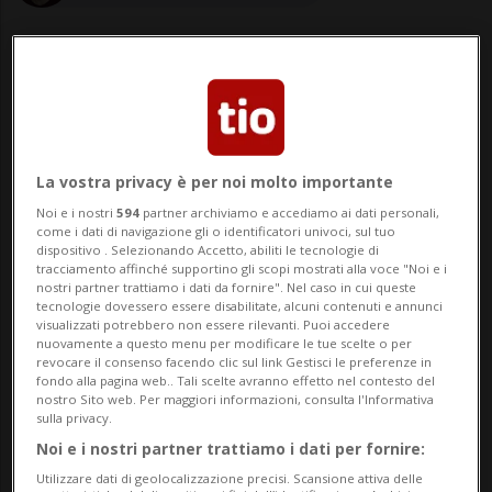
22 ott 2021 - 14:58
La vostra privacy è per noi molto importante
COIRA - In Prettigovia (GR) si registra
Noi e i nostri
594
partner archiviamo e accediamo ai dati personali,
attualmente un forte aumento dei casi di
come i dati di navigazione gli o identificatori univoci, sul tuo
dispositivo . Selezionando Accetto, abiliti le tecnologie di
coronavirus. Fra i vari luoghi è colpito
tracciamento affinché supportino gli scopi mostrati alla voce "Noi e i
nostri partner trattiamo i dati da fornire". Nel caso in cui queste
l'ospedale regionale di Schiers. Le autorità
tecnologie dovessero essere disabilitate, alcuni contenuti e annunci
visualizzati potrebbero non essere rilevanti. Puoi accedere
invitano a mantenere le distanze,
nuovamente a questo menu per modificare le tue scelte o per
revocare il consenso facendo clic sul link Gestisci le preferenze in
fondo alla pagina web.. Tali scelte avranno effetto nel contesto del
rispettare le norme igieniche, indo...
nostro Sito web. Per maggiori informazioni, consulta l'Informativa
sulla privacy.
Noi e i nostri partner trattiamo i dati per fornire:
🔐 Sblocca il nostro archivio
Utilizzare dati di geolocalizzazione precisi. Scansione attiva delle