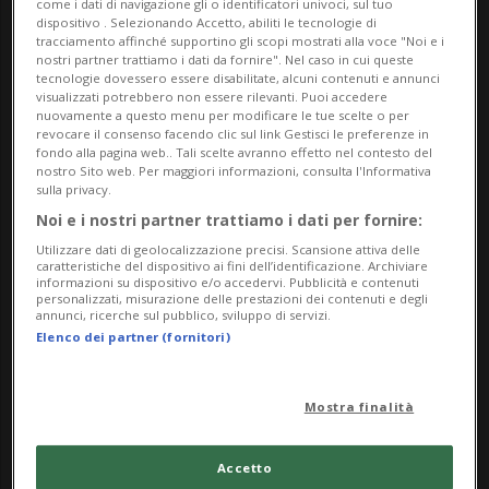
come i dati di navigazione gli o identificatori univoci, sul tuo
dispositivo . Selezionando Accetto, abiliti le tecnologie di
tracciamento affinché supportino gli scopi mostrati alla voce "Noi e i
nostri partner trattiamo i dati da fornire". Nel caso in cui queste
tecnologie dovessero essere disabilitate, alcuni contenuti e annunci
visualizzati potrebbero non essere rilevanti. Puoi accedere
nuovamente a questo menu per modificare le tue scelte o per
revocare il consenso facendo clic sul link Gestisci le preferenze in
fondo alla pagina web.. Tali scelte avranno effetto nel contesto del
nostro Sito web. Per maggiori informazioni, consulta l'Informativa
sulla privacy.
Noi e i nostri partner trattiamo i dati per fornire:
CANTONE/SVIZZERA
6 mesi
4
3
Utilizzare dati di geolocalizzazione precisi. Scansione attiva delle
Ticino più stressato: la
caratteristiche del dispositivo ai fini dell’identificazione. Archiviare
informazioni su dispositivo e/o accedervi. Pubblicità e contenuti
pandemia ha colpito più
personalizzati, misurazione delle prestazioni dei contenuti e degli
annunci, ricerche sul pubblico, sviluppo di servizi.
duramente la salute mentale
Elenco dei partner (fornitori)
Mostra finalità
Accetto