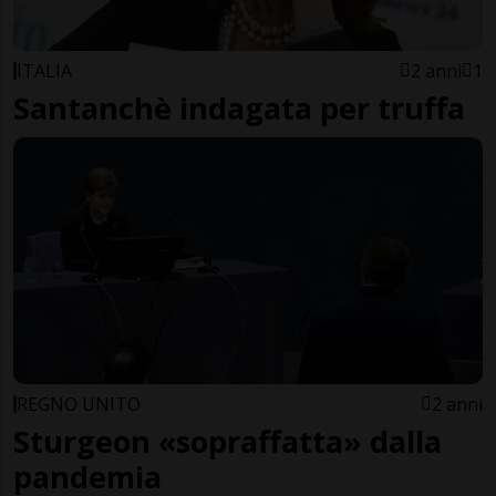
ITALIA
2 anni
1
Santanchè indagata per truffa
REGNO UNITO
2 anni
Sturgeon «sopraffatta» dalla
pandemia