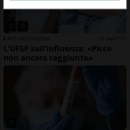
CANTONE/SVIZZERA
7 mesi
1
3
L'UFSP sull'influenza: «Picco
non ancora raggiunto»