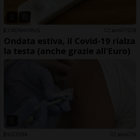
CORONAVIRUS
2 anni
72
8
Ondata estiva, il Covid-19 rialza
la testa (anche grazie all'Euro)
SVIZZERA
2 anni
10