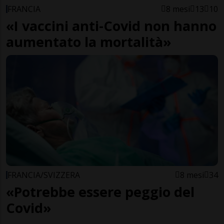
FRANCIA
8 mesi
13
10
«I vaccini anti-Covid non hanno
aumentato la mortalità»
FRANCIA/SVIZZERA
8 mesi
34
«Potrebbe essere peggio del
Covid»