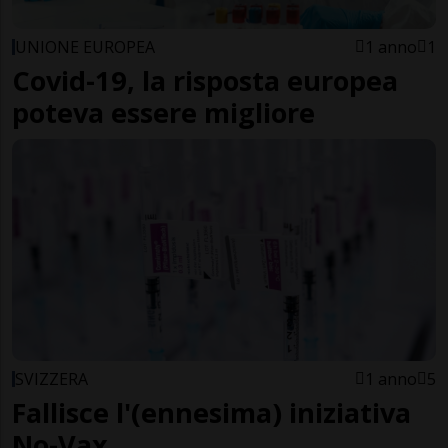
UNIONE EUROPEA
1 anno
1
Covid-19, la risposta europea
poteva essere migliore
SVIZZERA
1 anno
5
Fallisce l'(ennesima) iniziativa
No-Vax