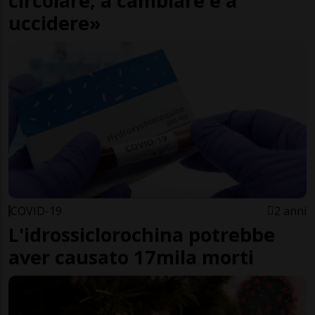
circolare, a cambiare e a
uccidere»
COVID-19
2 anni
L'idrossiclorochina potrebbe
aver causato 17mila morti