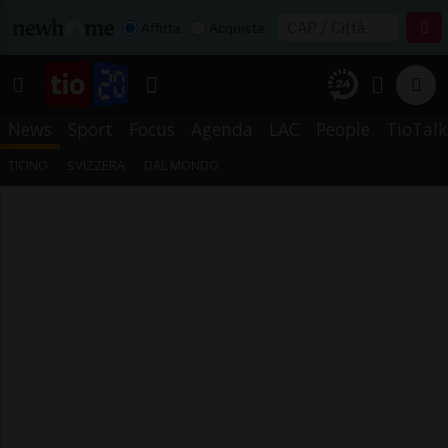
Affitta
Acquista
News
Sport
Focus
Agenda
LAC
People
TioTalk
TICINO
SVIZZERA
DAL MONDO