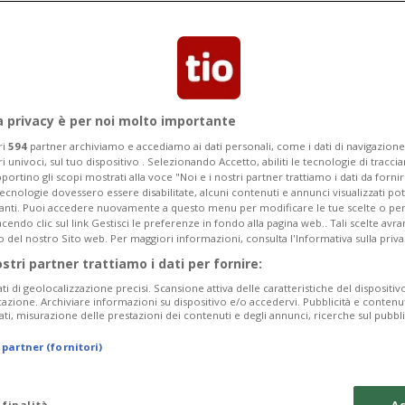
amente a coloro per i quali è
le persone vulnerabili o gli anziani.
a privacy è per noi molto importante
ri
594
partner archiviamo e accediamo ai dati personali, come i dati di navigazione 
ri univoci, sul tuo dispositivo . Selezionando Accetto, abiliti le tecnologie di tracc
portino gli scopi mostrati alla voce "Noi e i nostri partner trattiamo i dati da fornir
tecnologie dovessero essere disabilitate, alcuni contenuti e annunci visualizzati 
vanti. Puoi accedere nuovamente a questo menu per modificare le tue scelte o per
endo clic sul link Gestisci le preferenze in fondo alla pagina web.. Tali scelte avr
o del nostro Sito web. Per maggiori informazioni, consulta l'Informativa sulla priva
ostri partner trattiamo i dati per fornire:
ati di geolocalizzazione precisi. Scansione attiva delle caratteristiche del dispositivo 
icazione. Archiviare informazioni su dispositivo e/o accedervi. Pubblicità e contenu
ati, misurazione delle prestazioni dei contenuti e degli annunci, ricerche sul pubbl
 partner (fornitori)
 finalità
Ac