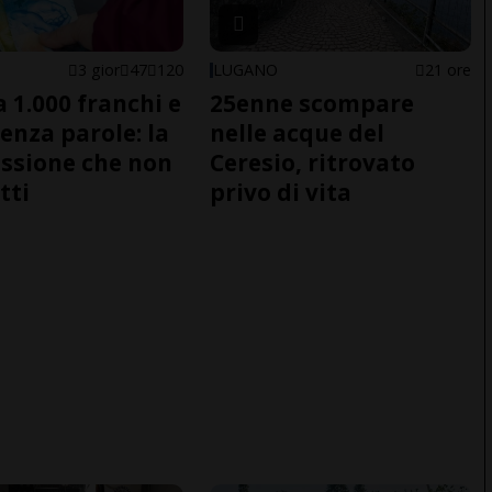
E
3 gior
47
120
LUGANO
21 ore
a 1.000 franchi e
25enne scompare
senza parole: la
nelle acque del
ssione che non
Ceresio, ritrovato
tti
privo di vita