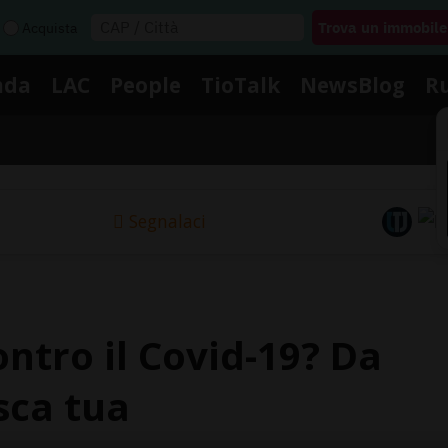
Acquista
nda
LAC
People
TioTalk
NewsBlog
R
Segnalaci
ontro il Covid-19? Da
asca tua