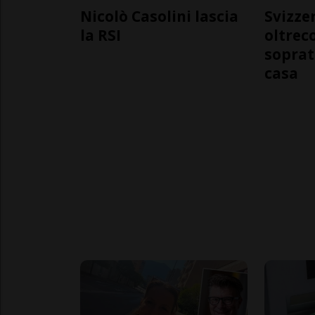
Nicolò Casolini lascia
Svizzer
la RSI
oltrec
soprat
casa