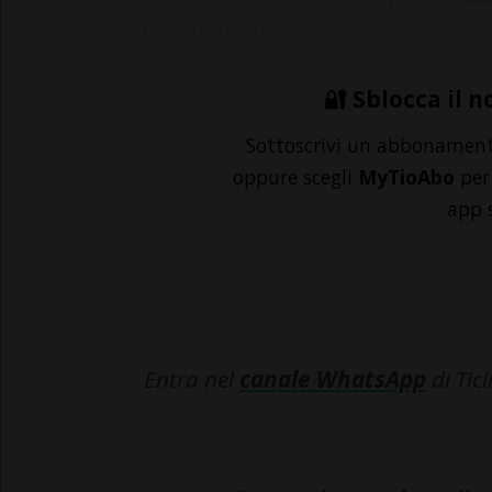
raccomandata.Il 1...
🔐 Sblocca il n
Sottoscrivi un abbonamen
oppure scegli
MyTioAbo
per 
app 
Entra nel
canale WhatsApp
di Tic