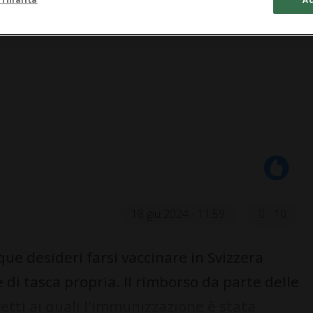
18 giu 2024 - 11:59
10
nque desideri farsi vaccinare in Svizzera
 di tasca propria. Il rimborso da parte delle
getti ai quali l'immunizzazione è stata