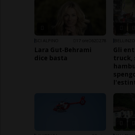
SCI ALPINO
17 ore
62
278
BELLINZ
Lara Gut-Behrami
Gli en
dice basta
truck,
hambur
spengo
l'estin