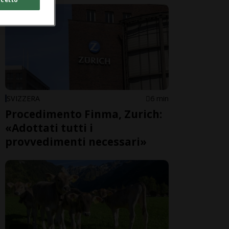
SVIZZERA
6 min
Procedimento Finma, Zurich:
«Adottati tutti i
provvedimenti necessari»