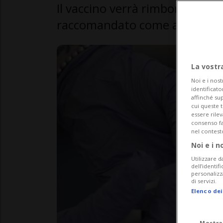
Il vaccino verrà rimborsato sol
raccomandato come ad esempio 
La vostr
Noi e i nost
identificato
affinché sup
cui queste 
essere rile
consenso fac
nel contest
Noi e i n
Utilizzare d
dell’identif
personalizz
di servizi.
Elenco dei
Mostra