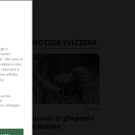
ULTIME NOTIZIE SVIZZERA
gli o
iamento
e". Nel caso in
potrebbero non
 revocare il
anno effetto
cy.
ai fini
ti
ico, sviluppo
SVIZZERA
1 min
Nati sei cuccioli di ghepardo
allo Zoo di Basilea
cetto