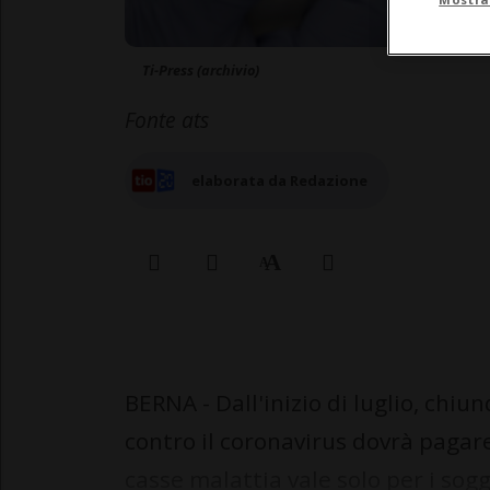
Ti-Press (archivio)
Fonte ats
elaborata da Redazione
BERNA - Dall'inizio di luglio, chiu
contro il coronavirus dovrà pagare
casse malattia vale solo per i sog