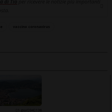
a di Tio
per ricevere le notizie più importanti
osta.
ne
vaccino coronavirus
1 gior
94
138