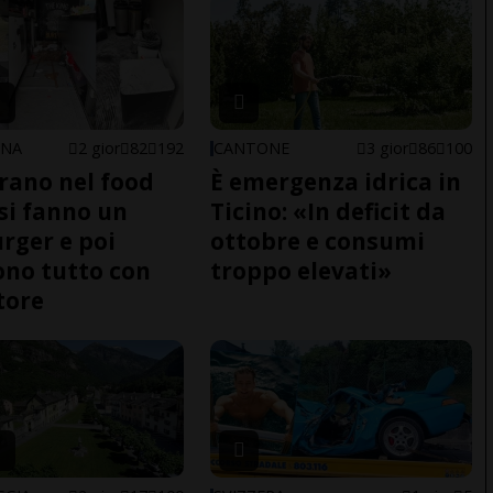
ONA
2 gior
82
192
CANTONE
3 gior
86
100
trano nel food
È emergenza idrica in
 si fanno un
Ticino: «In deficit da
ger e poi
ottobre e consumi
no tutto con
troppo elevati»
tore