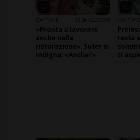
CANTONE
3 gior
208
215
CANTON
«Pronta a lavorare
Prelev
anche nella
resta 
ristorazione». Suter si
commi
indigna: «Anche?»
ti aspe