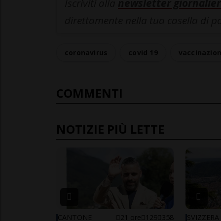
Iscriviti alla
newsletter giornalier
direttamente nella tua casella di p
coronavirus
covid 19
vaccinazio
COMMENTI
NOTIZIE PIÙ LETTE
CANTONE
21 ore
129
358
SVIZZERA