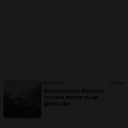
GLARONA
11 ore
Escursionista disperso
trovato morto su un
ghiacciaio