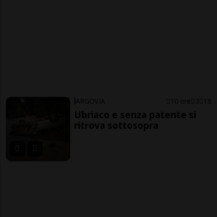
ARGOVIA
10 ore
3
18
Ubriaco e senza patente si
ritrova sottosopra