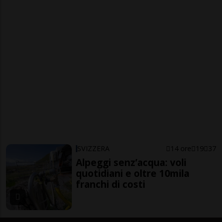
SVIZZERA
14 ore
19
37
Alpeggi senz’acqua: voli
quotidiani e oltre 10mila
franchi di costi