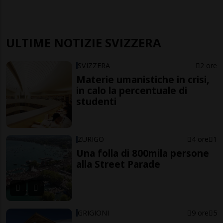
ULTIME NOTIZIE SVIZZERA
SVIZZERA
2 ore
Materie umanistiche in crisi,
in calo la percentuale di
studenti
ZURIGO
4 ore
1
Una folla di 800mila persone
alla Street Parade
GRIGIONI
9 ore
5