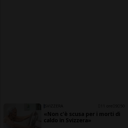
SVIZZERA
11 ore
9
50
«Non c'è scusa per i morti di
caldo in Svizzera»