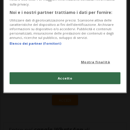
sulla privacy.
rischio di valanghe sul versante vallesano.
Noi e i nostri partner trattiamo i dati per fornire:
La...
Utilizzare dati di geolocalizzazione precisi. Scansione attiva delle
caratteristiche del dispositivo ai fini dell’identificazione. Archiviare
informazioni su dispositivo e/o accedervi. Pubblicità e contenuti
personalizzati, misurazione delle prestazioni dei contenuti e degli
🔐 Sblocca il nostro archivio
annunci, ricerche sul pubblico, sviluppo di servizi.
Elenco dei partner (fornitori)
esclusivo!
Sottoscrivi un abbonamento
Archivio
per
Mostra finalità
leggere questo articolo, oppure scegli
MyTioAbo
per accedere all'archivio e
Accetto
navigare su sito e app senza pubblicità.
ACCEDI
Entra nel
canale WhatsApp
di