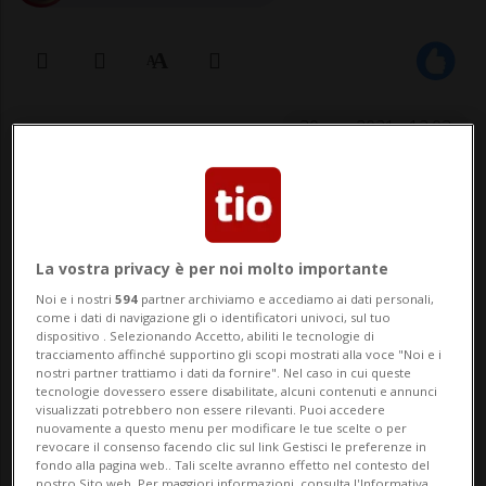
30 gen 2021 - 12:03
La situazione verrà riesaminata
domani sera.
La vostra privacy è per noi molto importante
Noi e i nostri
594
partner archiviamo e accediamo ai dati personali,
come i dati di navigazione gli o identificatori univoci, sul tuo
BERNA - A causa delle forti nevicate, il
dispositivo . Selezionando Accetto, abiliti le tecnologie di
tracciamento affinché supportino gli scopi mostrati alla voce "Noi e i
treno navetta tra Kandersteg (BE) e
nostri partner trattiamo i dati da fornire". Nel caso in cui queste
tecnologie dovessero essere disabilitate, alcuni contenuti e annunci
Goppenstein (VS) rimarrà fermo almeno
visualizzati potrebbero non essere rilevanti. Puoi accedere
nuovamente a questo menu per modificare le tue scelte o per
fino a domenica sera. Il motivo
revocare il consenso facendo clic sul link Gestisci le preferenze in
fondo alla pagina web.. Tali scelte avranno effetto nel contesto del
dell'interruzione del servizio è dovuto al
nostro Sito web. Per maggiori informazioni, consulta l'Informativa