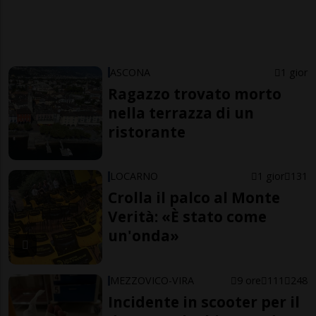
ASCONA
1 gior
Ragazzo trovato morto
nella terrazza di un
ristorante
LOCARNO
1 gior
131
Crolla il palco al Monte
Verità: «È stato come
un'onda»
MEZZOVICO-VIRA
9 ore
111
248
Incidente in scooter per il