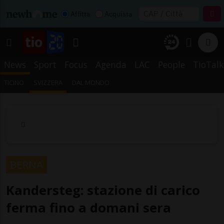
Affitta
Acquista
News
Sport
Focus
Agenda
LAC
People
TioTalk
TICINO
SVIZZERA
DAL MONDO
BERNA
Kandersteg: stazione di carico
ferma fino a domani sera