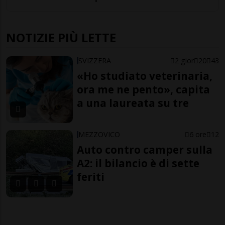
NOTIZIE PIÙ LETTE
SVIZZERA
2 gior
20
43
«Ho studiato veterinaria,
ora me ne pento», capita
a una laureata su tre
MEZZOVICO
6 ore
12
Auto contro camper sulla
A2: il bilancio è di sette
feriti