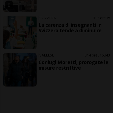
SVIZZERA
12 ore
5
La carenza di insegnanti in
Svizzera tende a diminuire
VALLESE
14 ore
16
43
Coniugi Moretti, prorogate le
misure restrittive