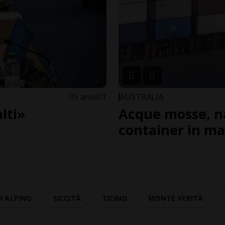
5 anni
1
AUSTRALIA
alti»
Acque mosse, na
container in ma
I ALPINO
SICCITÀ
TICINO
MONTE VERITÀ