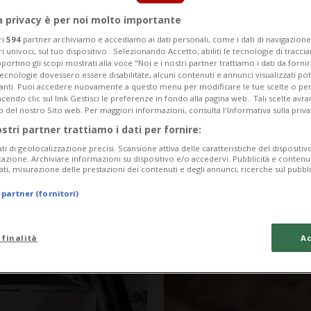
a privacy è per noi molto importante
ri
594
partner archiviamo e accediamo ai dati personali, come i dati di navigazione 
ri univoci, sul tuo dispositivo . Selezionando Accetto, abiliti le tecnologie di tracc
portino gli scopi mostrati alla voce "Noi e i nostri partner trattiamo i dati da fornir
tecnologie dovessero essere disabilitate, alcuni contenuti e annunci visualizzati 
vanti. Puoi accedere nuovamente a questo menu per modificare le tue scelte o per
endo clic sul link Gestisci le preferenze in fondo alla pagina web.. Tali scelte avr
o del nostro Sito web. Per maggiori informazioni, consulta l'Informativa sulla priva
ostri partner trattiamo i dati per fornire:
ati di geolocalizzazione precisi. Scansione attiva delle caratteristiche del dispositivo 
icazione. Archiviare informazioni su dispositivo e/o accedervi. Pubblicità e contenu
ati, misurazione delle prestazioni dei contenuti e degli annunci, ricerche sul pubbl
2 anni
1
ITALIA / SVIZZERA
 partner (fornitori)
sopra gli
Nascosti in un c
bola»
raggiungere la 
 finalità
Ac