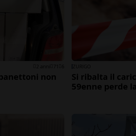
2 anni
71
6
ZURIGO
 panettoni non
Si ribalta il car
59enne perde la