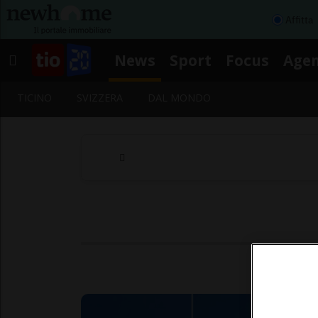
Affitta
News
Sport
Focus
Age
TICINO
SVIZZERA
DAL MONDO