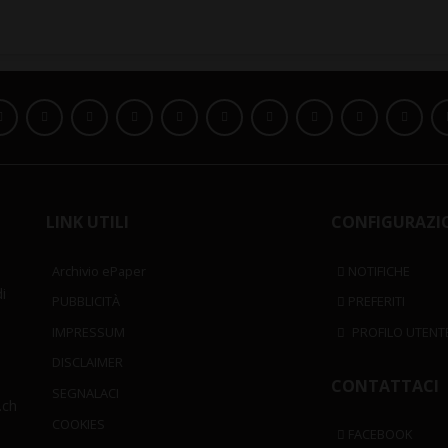
LINK UTILI
CONFIGURAZI
Archivio ePaper
NOTIFICHE
i
PUBBLICITÀ
PREFERITI
IMPRESSUM
PROFILO UTENT
DISCLAIMER
CONTATTACI
SEGNALACI
.ch
COOKIES
FACEBOOK