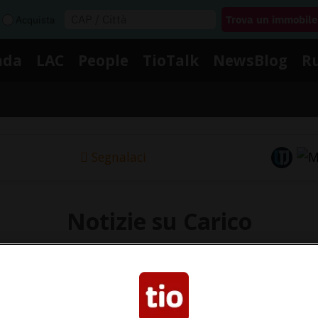
Acquista
nda
LAC
People
TioTalk
NewsBlog
R
Segnalaci
Notizie su Carico
Segui le notizie e gli approfondimenti su Carico.