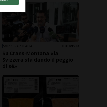
SVIZZERA / ITALIA
20 min
8
Su Crans-Montana «la
Svizzera sta dando il peggio
di sé»