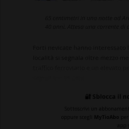
65 centimetri in una notte ad Aro
40 anni. Attesa una corrente di 
Forti nevicate hanno interessato l
località si segnala oltre mezzo me
traffico ferroviario e un elevato p
segnalano 65 cent...
🔐 Sblocca il n
Sottoscrivi un abbonamen
oppure scegli
MyTioAbo
per 
app 