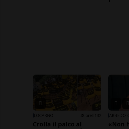
LOCARNO
8 ore
132
Crolla il palco al
«Non h