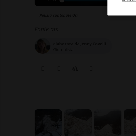
0:00
Polizia cantonale Uri
Fonte ats
elaborata da Jenny Covelli
Giornalista