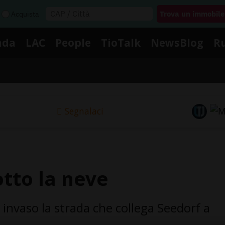
Acquista
nda
LAC
People
TioTalk
NewsBlog
R
Segnalaci
tto la neve
invaso la strada che collega Seedorf a