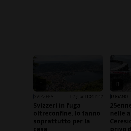
SVIZZERA
2 gior
104
142
LUGANO
Svizzeri in fuga
25enn
oltreconfine, lo fanno
nelle 
soprattutto per la
Ceresi
casa
privo d