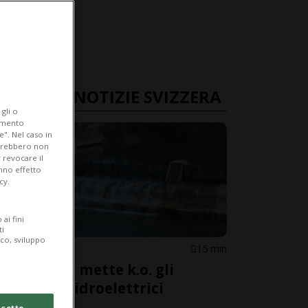
ULTIME NOTIZIE SVIZZERA
gli o
iamento
e". Nel caso in
potrebbero non
 revocare il
anno effetto
cy.
ai fini
ti
ico, sviluppo
TURGOVIA
15 min
La siccità mette k.o. gli
impianti idroelettrici
cetto