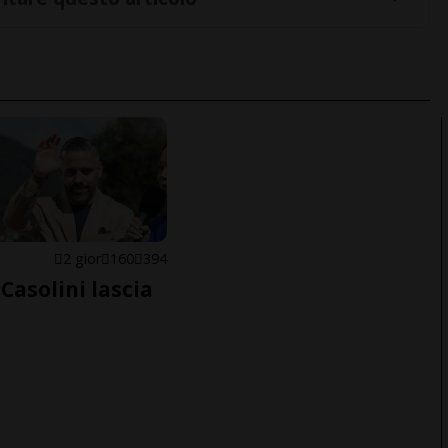
E
2 gior
160
394
Casolini lascia