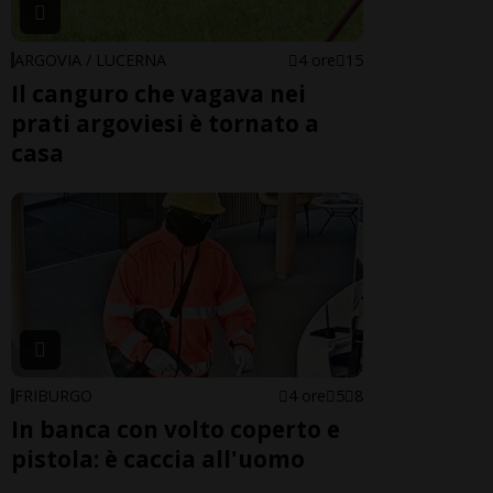
ARGOVIA / LUCERNA
4 ore
15
Il canguro che vagava nei
prati argoviesi è tornato a
casa
FRIBURGO
4 ore
5
8
In banca con volto coperto e
pistola: è caccia all'uomo