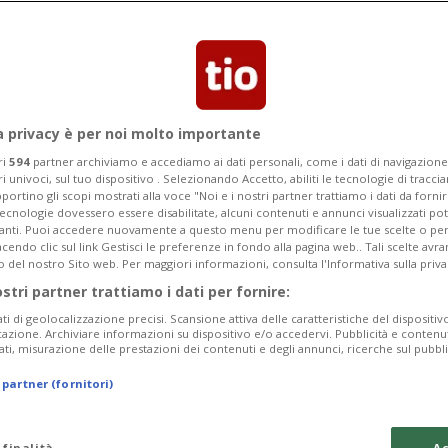
a privacy è per noi molto importante
ri
594
partner archiviamo e accediamo ai dati personali, come i dati di navigazione 
ri univoci, sul tuo dispositivo . Selezionando Accetto, abiliti le tecnologie di tracc
portino gli scopi mostrati alla voce "Noi e i nostri partner trattiamo i dati da fornir
tecnologie dovessero essere disabilitate, alcuni contenuti e annunci visualizzati 
vanti. Puoi accedere nuovamente a questo menu per modificare le tue scelte o per
endo clic sul link Gestisci le preferenze in fondo alla pagina web.. Tali scelte avr
o del nostro Sito web. Per maggiori informazioni, consulta l'Informativa sulla priva
ostri partner trattiamo i dati per fornire:
ati di geolocalizzazione precisi. Scansione attiva delle caratteristiche del dispositivo 
icazione. Archiviare informazioni su dispositivo e/o accedervi. Pubblicità e contenu
ati, misurazione delle prestazioni dei contenuti e degli annunci, ricerche sul pubbl
 partner (fornitori)
 finalità
Ac