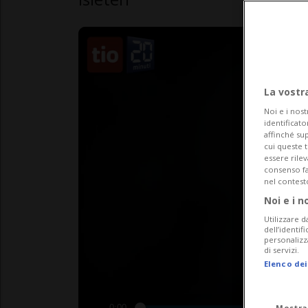
La vostr
Noi e i nost
identificato
affinché sup
cui queste 
essere rile
consenso fac
nel contest
Noi e i n
Utilizzare d
dell’identif
personalizz
di servizi.
Elenco dei
Mostra