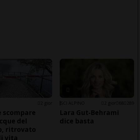
2 gior
SCI ALPINO
2 gior
68
289
e scompare
Lara Gut-Behrami
acque del
dice basta
o, ritrovato
i vita