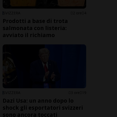
SVIZZERA
2 ore
4
Prodotti a base di trota
salmonata con listeria:
avviato il richiamo
SVIZZERA
3 ore
19
Dazi Usa: un anno dopo lo
shock gli esportatori svizzeri
sono ancora toccati