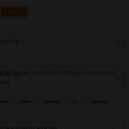
ACCEDI
inonline.
a di Tio
per ricevere le notizie più importanti
osta.
denti
neve
svizzera
uri
valanga
tare questo articolo