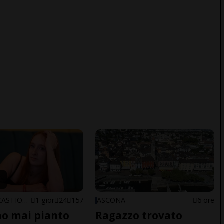
ARBEDO-CASTIONE
1 gior
24
157
ASCONA
6 ore
o mai pianto
Ragazzo trovato