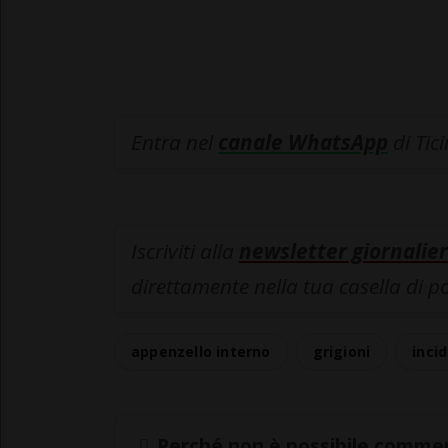
Entra nel
canale WhatsApp
di Tic
Iscriviti alla
newsletter giornalier
direttamente nella tua casella di p
appenzello interno
grigioni
inci
Perché non è possibile commen