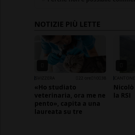
NOTIZIE PIÙ LETTE
SVIZZERA
22 ore
10
38
CANTON
«Ho studiato
Nicolò 
veterinaria, ora me ne
la RSI
pento», capita a una
laureata su tre