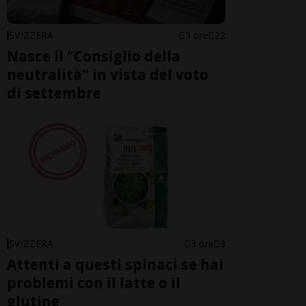
SVIZZERA
3 ore
22
Nasce il "Consiglio della
neutralità" in vista del voto
di settembre
SVIZZERA
3 ore
3
Attenti a questi spinaci se hai
problemi con il latte o il
glutine