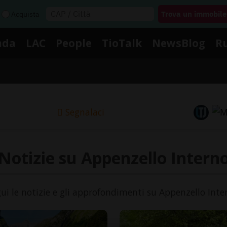
Acquista
nda
LAC
People
TioTalk
NewsBlog
R
Segnalaci
Notizie su Appenzello Intern
ui le notizie e gli approfondimenti su Appenzello Inte