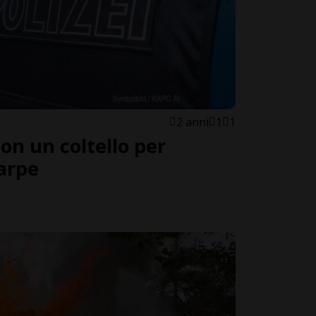
2 anni
1
1
on un coltello per
carpe