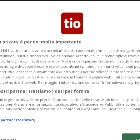
a privacy è per noi molto importante
ri
594
partner archiviamo e accediamo ai dati personali, come i dati di navigazione 
ri univoci, sul tuo dispositivo . Selezionando Accetto, abiliti le tecnologie di tracc
portino gli scopi mostrati alla voce "Noi e i nostri partner trattiamo i dati da fornir
tecnologie dovessero essere disabilitate, alcuni contenuti e annunci visualizzati 
vanti. Puoi accedere nuovamente a questo menu per modificare le tue scelte o per
endo clic sul link Gestisci le preferenze in fondo alla pagina web.. Tali scelte avr
o del nostro Sito web. Per maggiori informazioni, consulta l'Informativa sulla priva
1 mese
APPENZELLO INTERNO
ostri partner trattiamo i dati per fornire:
 riemerge più:
Nel ruscello fini
ati di geolocalizzazione precisi. Scansione attiva delle caratteristiche del dispositivo 
ne
fresco
icazione. Archiviare informazioni su dispositivo e/o accedervi. Pubblicità e contenu
ati, misurazione delle prestazioni dei contenuti e degli annunci, ricerche sul pubbl
 partner (fornitori)
 finalità
Ac