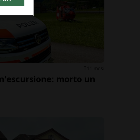
11 mesi
n'escursione: morto un