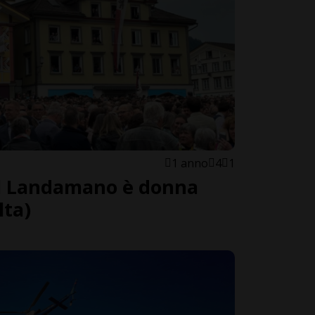
1 anno
4
1
il Landamano è donna
lta)