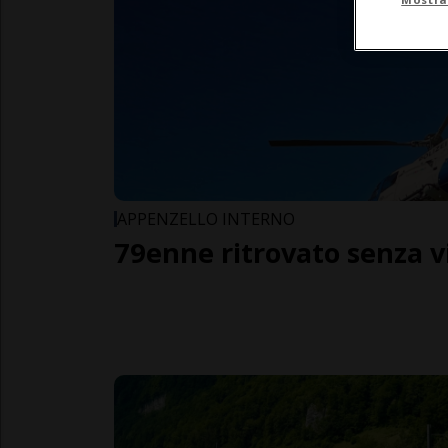
APPENZELLO INTERNO
79enne ritrovato senza 