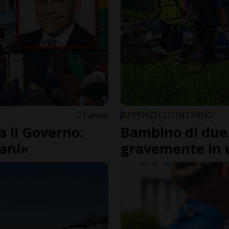
1 anno
APPENZELLO INTERNO
 il Governo:
Bambino di due 
vani»
gravemente in u