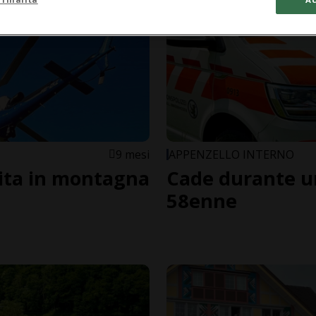
9 mesi
APPENZELLO INTERNO
vita in montagna
Cade durante u
58enne