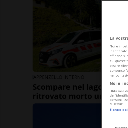
La vostr
Noi e i nost
identificato
affinché sup
cui queste 
essere rile
consenso fac
nel contest
APPENZELLO INTERNO
Noi e i n
Scompare nel lago e non
Utilizzare d
ritrovato morto un 19en
dell’identif
personalizz
di servizi.
Elenco dei
Mostra