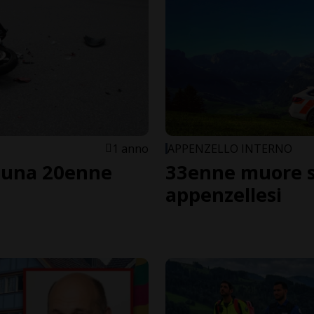
1 anno
APPENZELLO INTERNO
a una 20enne
33enne muore 
appenzellesi