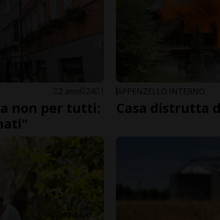
2 anni
24
1
APPENZELLO INTERNO
a non per tutti:
Casa distrutta 
nati"