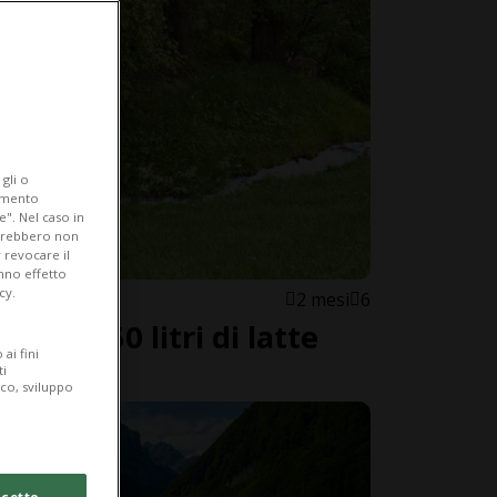
gli o
iamento
e". Nel caso in
potrebbero non
 revocare il
anno effetto
cy.
2 mesi
6
scono 150 litri di latte
ai fini
ti
ico, sviluppo
cetto