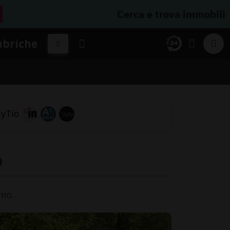
Cerca e trova immobili
ubriche
o
rno.