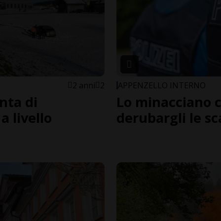
2 anni
2
APPENZELLO INTERNO
enta di
Lo minacciano c
a livello
derubargli le s