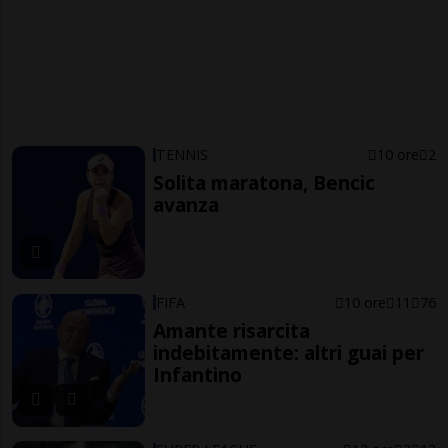
TENNIS
10 ore
2
Solita maratona, Bencic
avanza
FIFA
10 ore
11
76
Amante risarcita
indebitamente: altri guai per
Infantino