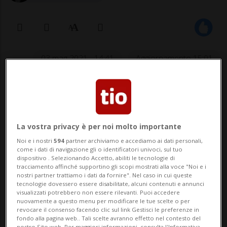
03 mag 2021 - 14:41
Aggiornamento 15:01
La vostra privacy è per noi molto importante
Noi e i nostri
594
partner archiviamo e accediamo ai dati personali,
come i dati di navigazione gli o identificatori univoci, sul tuo
dispositivo . Selezionando Accetto, abiliti le tecnologie di
SPORT: Risultati e classifiche
tracciamento affinché supportino gli scopi mostrati alla voce "Noi e i
nostri partner trattiamo i dati da fornire". Nel caso in cui queste
tecnologie dovessero essere disabilitate, alcuni contenuti e annunci
MARSIGLIA - Fabio Quartararo è tornato in
visualizzati potrebbero non essere rilevanti. Puoi accedere
nuovamente a questo menu per modificare le tue scelte o per
Francia e non scenderà di conseguenza in
revocare il consenso facendo clic sul link Gestisci le preferenze in
fondo alla pagina web.. Tali scelte avranno effetto nel contesto del
nostro Sito web. Per maggiori informazioni, consulta l'Informativa