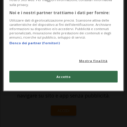
pista - nella giornata odierna a Jerez de la
sulla privacy.
Frontera - per i consueti test con la sua
Noi e i nostri partner trattiamo i dati per fornire:
Yamaha ufficiale. In seguito ai problemi al
Utilizzare dati di geolocalizzazione precisi. Scansione attiva delle
caratteristiche del dispositivo ai fini dell’identificazione. Archiviare
informazioni su dispositivo e/o accedervi. Pubblicità e contenuti
braccio riscontrati in...
personalizzati, misurazione delle prestazioni dei contenuti e degli
annunci, ricerche sul pubblico, sviluppo di servizi.
Elenco dei partner (fornitori)
🔐 Sblocca il nostro archivio
esclusivo!
Mostra finalità
Sottoscrivi un abbonamento
Archivio
per
Accetto
leggere questo articolo, oppure scegli
MyTioAbo
per accedere all'archivio e
navigare su sito e app senza pubblicità.
ACCEDI