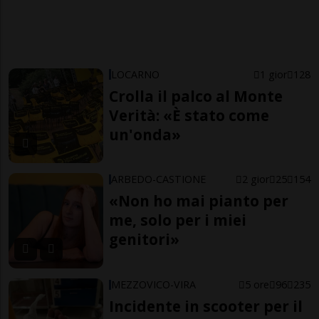
LOCARNO
1 gior
128
Crolla il palco al Monte
Verità: «È stato come
un'onda»
ARBEDO-CASTIONE
2 gior
25
154
«Non ho mai pianto per
me, solo per i miei
genitori»
MEZZOVICO-VIRA
5 ore
96
235
Incidente in scooter per il