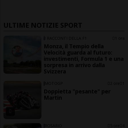
ULTIME NOTIZIE SPORT
I RACCONTI DELLA F1
1 ora
Monza, il Tempio della
Velocità guarda al futuro:
investimenti, Formula 1 e una
sorpresa in arrivo dalla
Svizzera
MOTOGP
2 ore
1
Doppietta "pesante" per
Martin
ROSARIO
5 ore
4