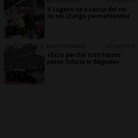
SUPER LEAGUE
12 ore
3
12
Il Lugano va a caccia del sei
su sei (Zurigo permettendo)
MOTOMONDIALE
21 ore
1
14
«Ecco perché tutti hanno
perso fiducia in Bagnaia»