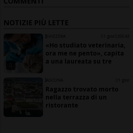
COMMENTI
NOTIZIE PIÙ LETTE
SVIZZERA
1 gior
20
43
«Ho studiato veterinaria,
ora me ne pento», capita
a una laureata su tre
ASCONA
1 gior
Ragazzo trovato morto
nella terrazza di un
ristorante