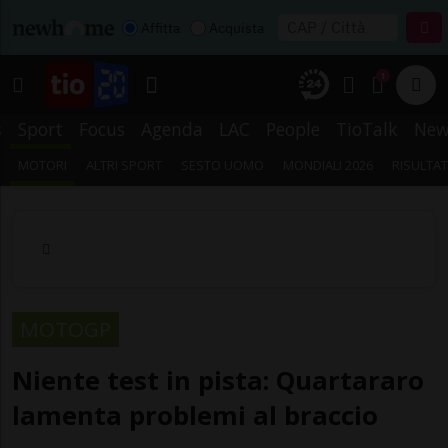
Affitta
Acquista
1
s
Sport
Focus
Agenda
LAC
People
TioTalk
New
MOTORI
ALTRI SPORT
SESTO UOMO
MONDIALI 2026
RISULTAT
MOTOGP
Niente test in pista: Quartararo
lamenta problemi al braccio