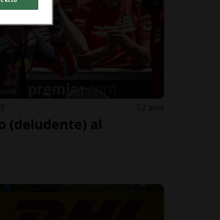
TE
2 anni
o (deludente) al