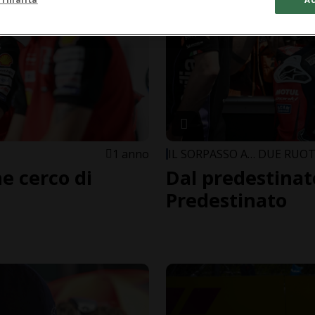
1 anno
IL SORPASSO A… DUE RUO
e cerco di
Dal predestinat
Predestinato