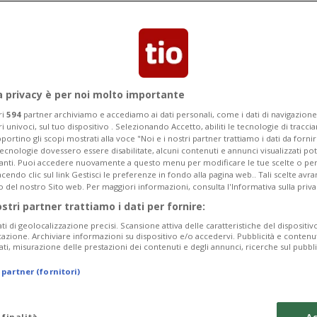
a privacy è per noi molto importante
ri
594
partner archiviamo e accediamo ai dati personali, come i dati di navigazione 
ri univoci, sul tuo dispositivo . Selezionando Accetto, abiliti le tecnologie di tracc
portino gli scopi mostrati alla voce "Noi e i nostri partner trattiamo i dati da fornir
tecnologie dovessero essere disabilitate, alcuni contenuti e annunci visualizzati 
vanti. Puoi accedere nuovamente a questo menu per modificare le tue scelte o per
endo clic sul link Gestisci le preferenze in fondo alla pagina web.. Tali scelte avr
o del nostro Sito web. Per maggiori informazioni, consulta l'Informativa sulla priva
3 mesi
1
2
MOTOMONDIALE
ostri partner trattiamo i dati per fornire:
 diluvio
Quartararo, pol
ati di geolocalizzazione precisi. Scansione attiva delle caratteristiche del dispositivo 
(sempre) Marq
icazione. Archiviare informazioni su dispositivo e/o accedervi. Pubblicità e contenu
ati, misurazione delle prestazioni dei contenuti e degli annunci, ricerche sul pubbl
 partner (fornitori)
 finalità
Ac