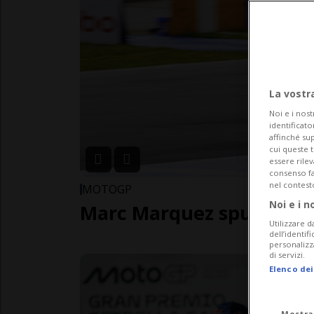
La vostr
Noi e i nost
identificato
affinché sup
cui queste 
essere rile
consenso fac
nel contest
MOTOGP
Noi e i n
Marc Marquez spunta dal
Utilizzare d
dell’identif
personalizz
di servizi.
Elenco dei
Mostra