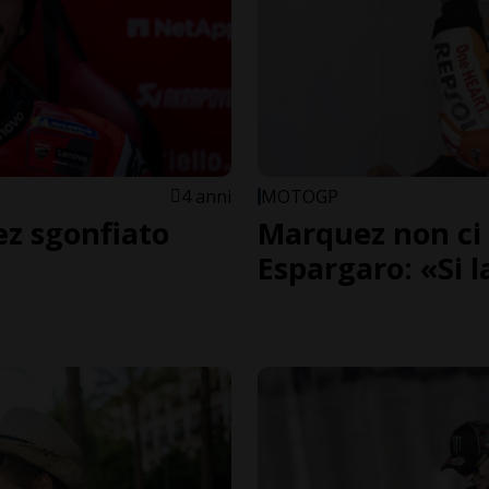
4 anni
MOTOGP
ez sgonfiato
Marquez non ci 
Espargaro: «Si