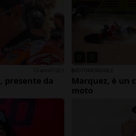
3 anni
12
1
MOTOMONDIALE
, presente da
Marquez, è un c
moto