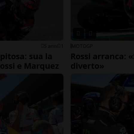
5 anni
1
MOTOGP
pitosa: sua la
Rossi arranca: 
 Rossi e Marquez
diverto»