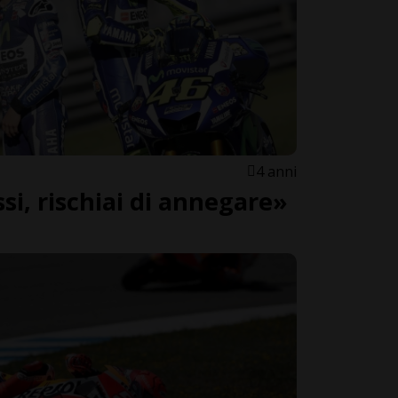
4 anni
si, rischiai di annegare»