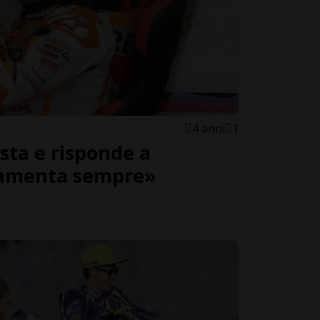
4 anni
1
sta e risponde a
 lamenta sempre»