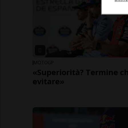
MOTOGP
«Superiorità? Termine ch
evitare»