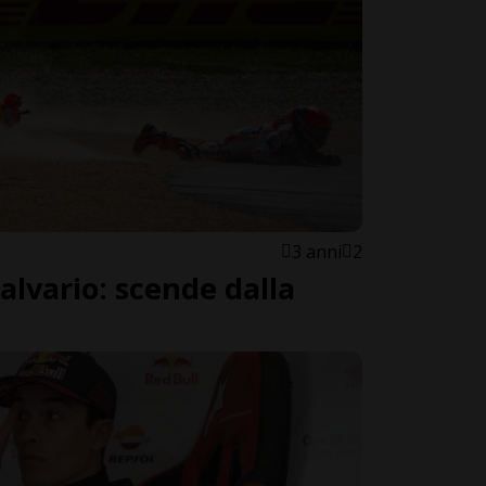
3 anni
2
alvario: scende dalla