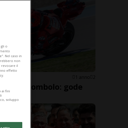
gli o
iamento
e". Nel caso in
potrebbero non
 revocare il
anno effetto
cy.
1 anno
2
e e capitombolo: gode
ai fini
uez
ti
ico, sviluppo
cetto