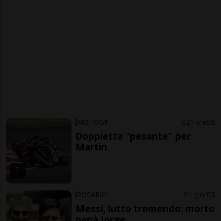
MOTOGP
21 ore
6
Doppietta "pesante" per
Martin
ROSARIO
1 gior
5
Messi, lutto tremendo: morto
papà Jorge