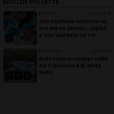
NOTIZIE PIÙ LETTE
SVIZZERA
2 gior
24
48
«Ho studiato veterinaria,
ora me ne pento», capita
a una laureata su tre
MEZZOVICO
20 ore
15
Auto contro camper sulla
A2: il bilancio è di sette
feriti