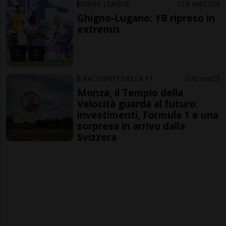
SUPER LEAGUE
18 ore
1
9
Ghigno-Lugano: YB ripreso in
extremis
I RACCONTI DELLA F1
20 ore
5
Monza, il Tempio della
Velocità guarda al futuro:
investimenti, Formula 1 e una
sorpresa in arrivo dalla
Svizzera