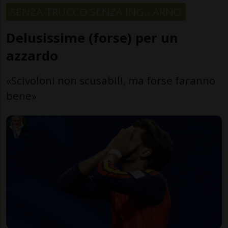
SENZA TRUCCO SENZA ING…ARNO
Delusissime (forse) per un
azzardo
«Scivoloni non scusabili, ma forse faranno
bene»