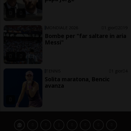
MONDIALE 2026
1 gior
2
19
Bombe per "far saltare in aria
Messi"
TENNIS
1 gior
4
Solita maratona, Bencic
avanza