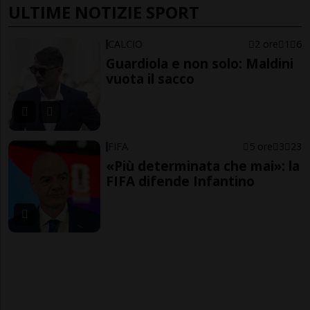
ULTIME NOTIZIE SPORT
CALCIO
2 ore
1
6
Guardiola e non solo: Maldini
vuota il sacco
FIFA
5 ore
3
23
«Più determinata che mai»: la
FIFA difende Infantino