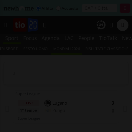
Affitta
Acquista
s
Sport
Focus
Agenda
LAC
People
TioTalk
New
TRI SPORT
SESTO UOMO
MONDIALI 2026
RISULTATI E CLASSIFICHE
Super League
2
Lugano
LIVE
0
Zurigo
1° tempo
Super League