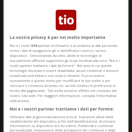
leveranno un po’ di puzza sotto il
naso ai calciatori delle big».
La vostra privacy è per noi molto importante
MONDIALI 2026: Risultati e classifiche
Noi e i nostri
594
partner archiviamo e accediamo ai dati personali,
come i dati di navigazione gli o identificatori univoci, sul tuo
dispositivo . Selezionando Accetto, abiliti le tecnologie di
ATLANTA - Qualche selezione è riuscita a
tracciamento affinché supportino gli scopi mostrati alla voce "Noi e i
nostri partner trattiamo i dati da fornire". Nel caso in cui queste
vincere, facendo in realtà solo il suo
tecnologie dovessero essere disabilitate, alcuni contenuti e annunci
visualizzati potrebbero non essere rilevanti. Puoi accedere
dovere; in generale, i primi giorni di
nuovamente a questo menu per modificare le tue scelte o per
revocare il consenso facendo clic sul link Gestisci le preferenze in
Mondiale sono tuttavia stati un incubo per
fondo alla pagina web.. Tali scelte avranno effetto nel contesto del
nostro Sito web. Per maggiori informazioni, consulta l'Informativa
le europee. Planate in Nord America
sulla privacy.
accompagnate dalla gloria della UEFA, le
Noi e i nostri partner trattiamo i dati per fornire:
Utilizzare dati di geolocalizzazione precisi. Scansione attiva delle
rappresentanti del Vecchio continente
caratteristiche del dispositivo ai fini dell’identificazione. Archiviare
informazioni su dispositivo e/o accedervi. Pubblicità e contenuti
sono infatti riuscite a imporsi solo in
personalizzati, misurazione delle prestazioni dei contenuti e degli