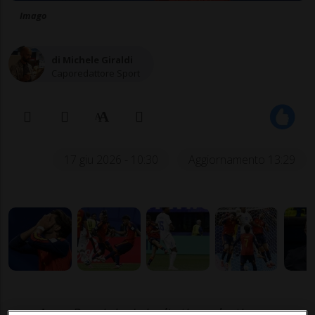
Imago
di Michele Giraldi
Caporedattore Sport
17 giu 2026 - 10:30
Aggiornamento 13:29
Arno Rossini: «I risultati modesti