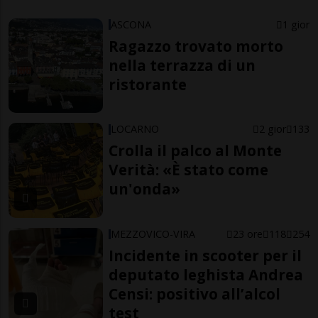
ASCONA
1 gior
Ragazzo trovato morto
nella terrazza di un
ristorante
LOCARNO
2 gior
133
Crolla il palco al Monte
Verità: «È stato come
un'onda»
MEZZOVICO-VIRA
23 ore
118
254
Incidente in scooter per il
deputato leghista Andrea
Censi: positivo all’alcol
test