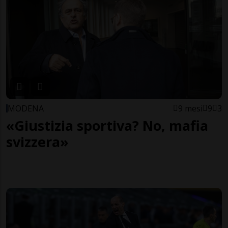
MODENA
9 mesi
9
3
«Giustizia sportiva? No, mafia
svizzera»