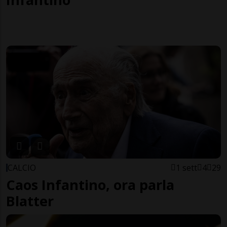
CALCIO
1 sett
4
29
Caos Infantino, ora parla
Blatter