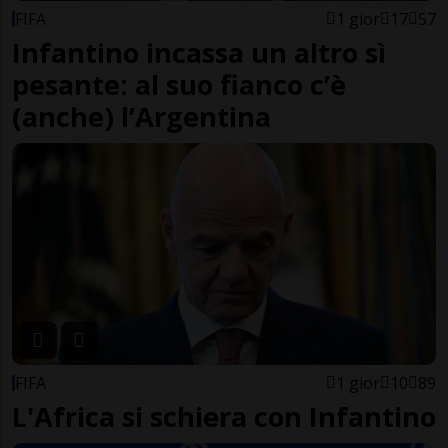
FIFA
1 gior
17
57
Infantino incassa un altro sì
pesante: al suo fianco c’è
(anche) l’Argentina
FIFA
1 gior
10
89
L'Africa si schiera con Infantino