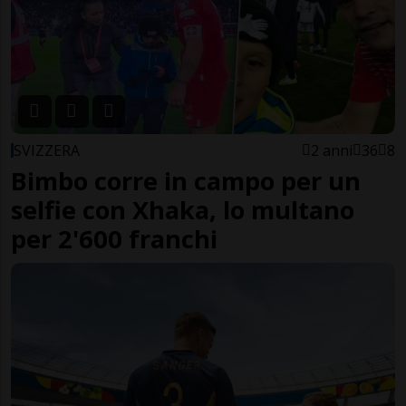
SVIZZERA
2 anni
36
8
Bimbo corre in campo per un
selfie con Xhaka, lo multano
per 2'600 franchi