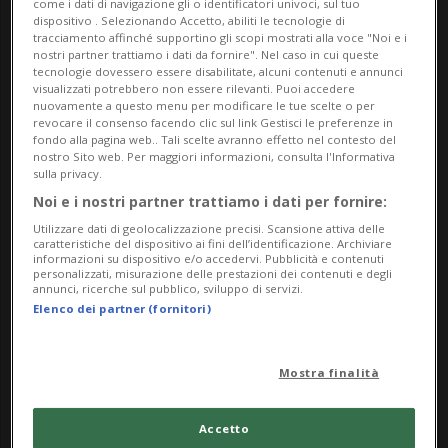
come i dati di navigazione gli o identificatori univoci, sul tuo
dispositivo . Selezionando Accetto, abiliti le tecnologie di
tracciamento affinché supportino gli scopi mostrati alla voce "Noi e i
nostri partner trattiamo i dati da fornire". Nel caso in cui queste
tecnologie dovessero essere disabilitate, alcuni contenuti e annunci
visualizzati potrebbero non essere rilevanti. Puoi accedere
nuovamente a questo menu per modificare le tue scelte o per
revocare il consenso facendo clic sul link Gestisci le preferenze in
fondo alla pagina web.. Tali scelte avranno effetto nel contesto del
nostro Sito web. Per maggiori informazioni, consulta l'Informativa
sulla privacy.
Noi e i nostri partner trattiamo i dati per fornire:
SENZA TRUCCO SENZA ING…ARNO
3 gior
48
Utilizzare dati di geolocalizzazione precisi. Scansione attiva delle
«Infantino rischia grosso»
caratteristiche del dispositivo ai fini dell’identificazione. Archiviare
informazioni su dispositivo e/o accedervi. Pubblicità e contenuti
personalizzati, misurazione delle prestazioni dei contenuti e degli
annunci, ricerche sul pubblico, sviluppo di servizi.
Elenco dei partner (fornitori)
Mostra finalità
Accetto