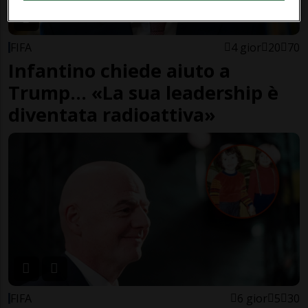
FIFA
4 gior
20
70
Infantino chiede aiuto a
Trump... «La sua leadership è
diventata radioattiva»
FIFA
6 gior
5
30