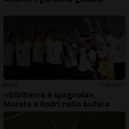
NYON
2 anni
7
2
«Gibilterra è spagnola»,
Morata e Rodri nella bufera