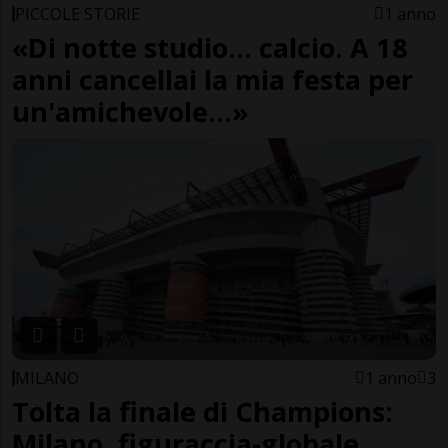
PICCOLE STORIE
1 anno
«Di notte studio... calcio. A 18
anni cancellai la mia festa per
un'amichevole...»
MILANO
1 anno
3
Tolta la finale di Champions:
Milano, figuraccia-globale