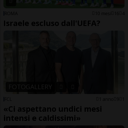
ROMA
10 mesi
16
4
Israele escluso dall'UEFA?
FOTOGALLERY
FCL
1 anno
9
1
«Ci aspettano undici mesi
intensi e caldissimi»