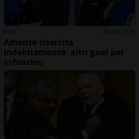
FIFA
8 ore
11
75
Amante risarcita
indebitamente: altri guai per
Infantino