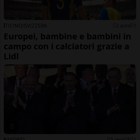
TICINO/SVIZZERA
2 anni
1
Europei, bambine e bambini in
campo con i calciatori grazie a
Lidl
MADRID
2 anni
5
1