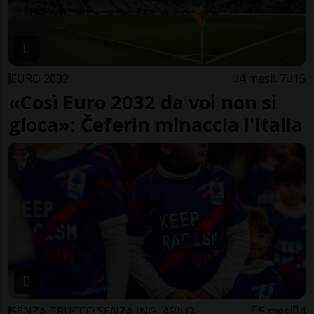
EURO 2032
4 mesi
7
15
«Così Euro 2032 da voi non si
gioca»: Čeferin minaccia l'Italia
SENZA TRUCCO SENZA ING...ARNO
5 mesi
4