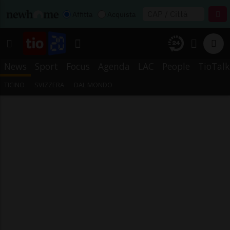
Affitta
Acquista
News
Sport
Focus
Agenda
LAC
People
TioTalk
TICINO
SVIZZERA
DAL MONDO