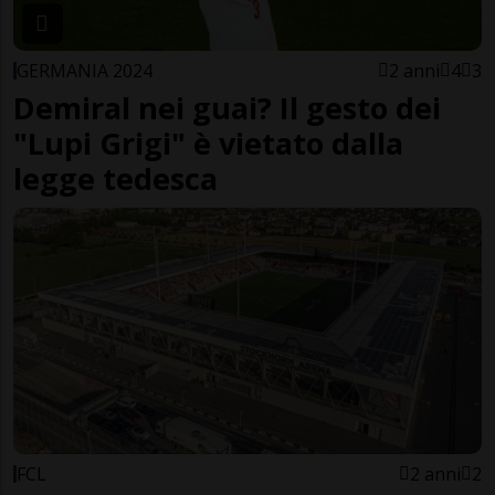
GERMANIA 2024
2 anni
4
3
Demiral nei guai? Il gesto dei
"Lupi Grigi" è vietato dalla
legge tedesca
FCL
2 anni
2