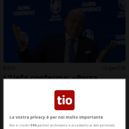
UEFA
2 gior
36
L'Uefa conferma: «Persa
fiducia in Infantino, non lo
appoggeremo»
La vostra privacy è per noi molto importante
Noi e i nostri
594
partner archiviamo e accediamo ai dati personali,