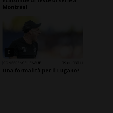
Ecatombe di teste di serie a
Montréal
CONFERENCE LEAGUE
9 ore
3
11
Una formalità per il Lugano?