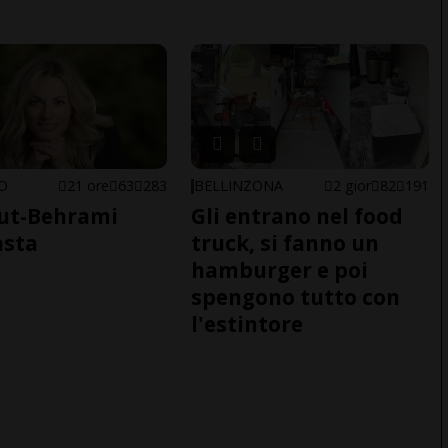
NO
21 ore
63
283
BELLINZONA
2 gior
82
191
ut-Behrami
Gli entrano nel food
asta
truck, si fanno un
hamburger e poi
spengono tutto con
l'estintore