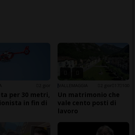
A
2 gior
VALLEMAGGIA
2 gior
17
100
ita per 30 metri,
Un matrimonio che
onista in fin di
vale cento posti di
lavoro