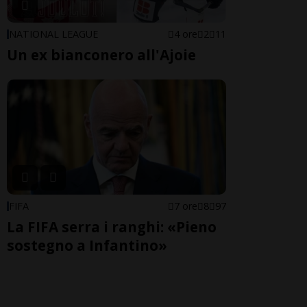
NATIONAL LEAGUE
4 ore
2
11
Un ex bianconero all'Ajoie
FIFA
7 ore
8
97
La FIFA serra i ranghi: «Pieno
sostegno a Infantino»