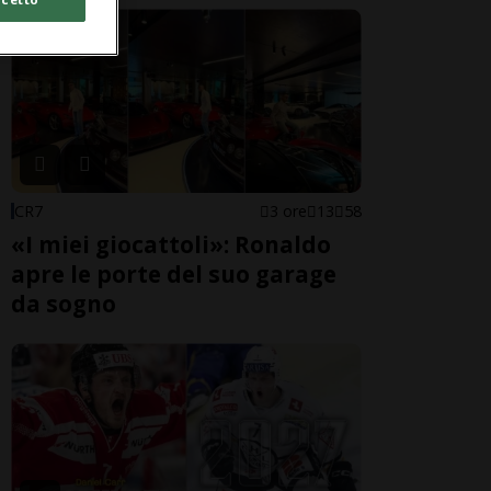
CR7
3 ore
13
58
«I miei giocattoli»: Ronaldo
apre le porte del suo garage
da sogno