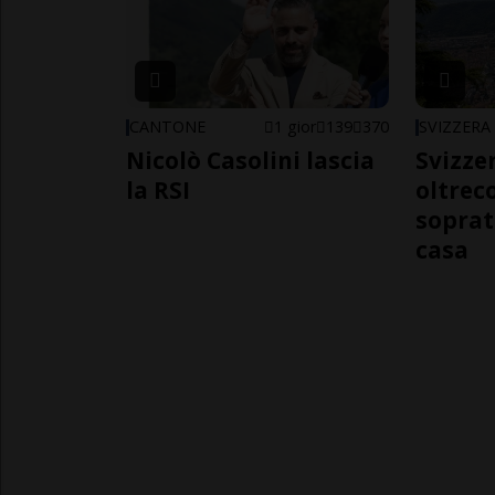
CANTONE
1 gior
139
370
SVIZZERA
Nicolò Casolini lascia
Svizzer
la RSI
oltrec
soprat
casa