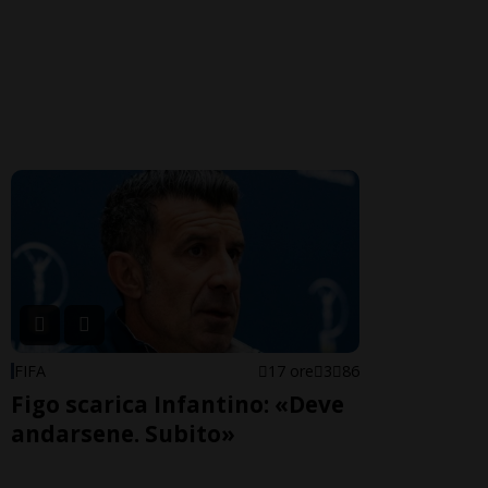
FIFA
17 ore
3
86
Figo scarica Infantino: «Deve
andarsene. Subito»