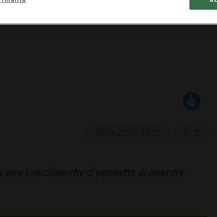
04 lug 2023 - 13:21
2
 una soluzione che ci permette di onorare