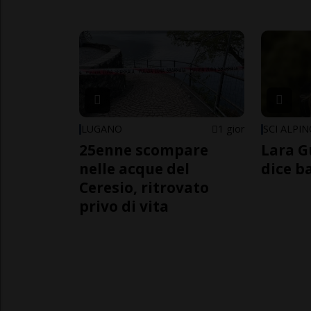
LUGANO
1 gior
SCI ALPI
25enne scompare
Lara G
nelle acque del
dice b
Ceresio, ritrovato
privo di vita