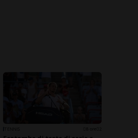
TENNIS
8 ore
2