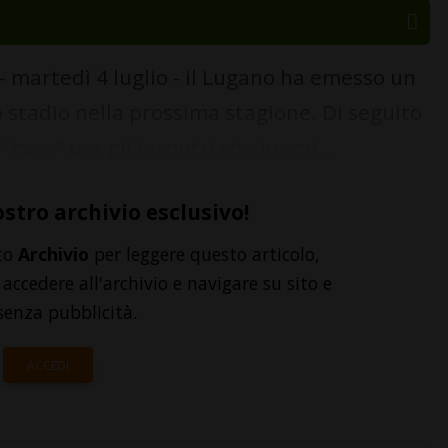
 martedì 4 luglio - il Lugano ha emesso un
 stadio nella prossima stagione. Di seguito
“casa” per gli incontri che lo ved...
ostro archivio esclusivo!
to
Archivio
per leggere questo articolo,
accedere all'archivio e navigare su sito e
senza pubblicità.
ACCEDI