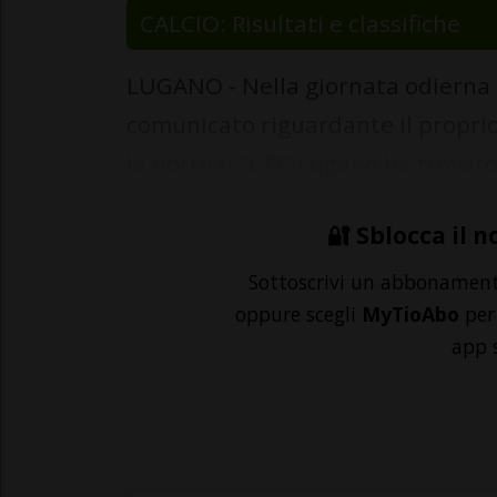
CALCIO: Risultati e classifiche
LUGANO - Nella giornata odierna -
comunicato riguardante il proprio
la notizia: "L’FC Lugano ha trovato 
🔐 Sblocca il n
Sottoscrivi un abbonamen
oppure scegli
MyTioAbo
per 
app 