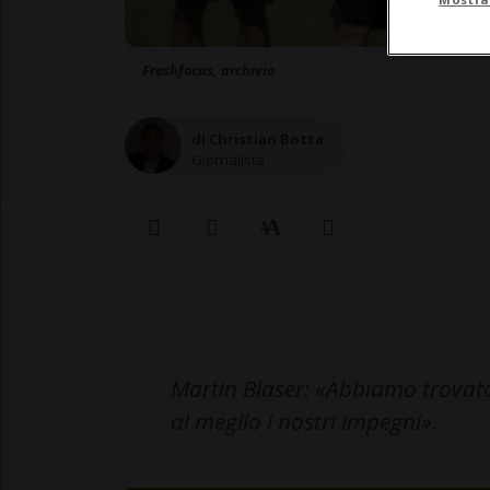
Freshfocus, archivio
di Christian Botta
Giornalista
Martin Blaser: «Abbiamo trovato
al meglio i nostri impegni».