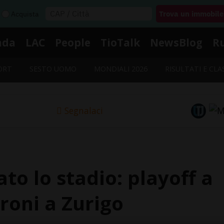
Acquista
nda
LAC
People
TioTalk
NewsBlog
R
ORT
SESTO UOMO
MONDIALI 2026
RISULTATI E CLA
Segnalaci
to lo stadio: playoff a
ironi a Zurigo