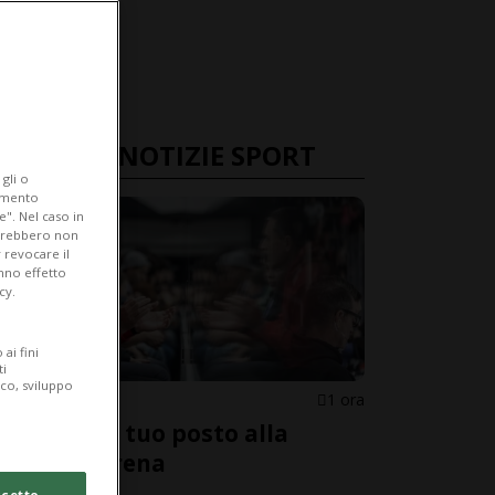
ULTIME NOTIZIE SPORT
gli o
iamento
e". Nel caso in
potrebbero non
 revocare il
anno effetto
cy.
ai fini
ti
ico, sviluppo
HCL
1 ora
Riserva il tuo posto alla
Cornèr Arena
cetto