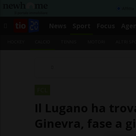
Affitta
News
Sport
Focus
Age
HOCKEY
CALCIO
TENNIS
MOTORI
ALTRI SP
FCL
Il Lugano ha trova
Ginevra, fase a g