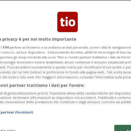
scita ad "accaparrarsi" una casa per le
a privacy è per noi molto importante
ri
594
partner archiviamo e accediamo ai dati personali, come i dati di navigazione 
ri univoci, sul tuo dispositivo . Selezionando Accetto, abiliti le tecnologie di tracc
portino gli scopi mostrati alla voce "Noi e i nostri partner trattiamo i dati da fornir
tecnologie dovessero essere disabilitate, alcuni contenuti e annunci visualizzati 
vanti. Puoi accedere nuovamente a questo menu per modificare le tue scelte o per
endo clic sul link Gestisci le preferenze in fondo alla pagina web.. Tali scelte avr
o del nostro Sito web. Per maggiori informazioni, consulta l'Informativa sulla priva
ostri partner trattiamo i dati per fornire:
ati di geolocalizzazione precisi. Scansione attiva delle caratteristiche del dispositivo 
icazione. Archiviare informazioni su dispositivo e/o accedervi. Pubblicità e contenu
ati, misurazione delle prestazioni dei contenuti e degli annunci, ricerche sul pubbl
 partner (fornitori)
 finalità
Ac