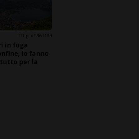
1 gior
96
139
i in fuga
onfine, lo fanno
tutto per la