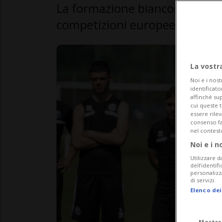
La formazione bianconera è riu
competizioni europee.
La vostr
Noi e i nost
identificato
affinché sup
cui queste 
essere rile
consenso fac
nel contest
Noi e i n
Utilizzare d
dell’identif
personalizz
di servizi.
Elenco dei
Mostra