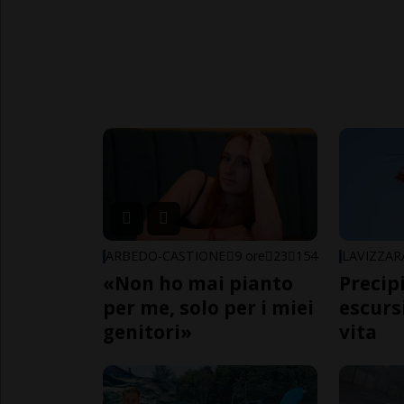
ARBEDO-CASTIONE
9 ore
23
154
LAVIZZAR
«Non ho mai pianto
Precip
per me, solo per i miei
escursi
genitori»
vita