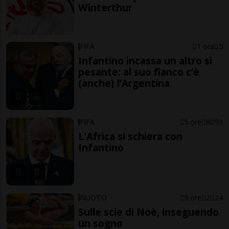
Winterthur
FIFA
1 ora
5
Infantino incassa un altro sì
pesante: al suo fianco c’è
(anche) l’Argentina
FIFA
5 ore
8
93
L'Africa si schiera con
Infantino
NUOTO
9 ore
2
24
Sulle scie di Noè, inseguendo
un sogno