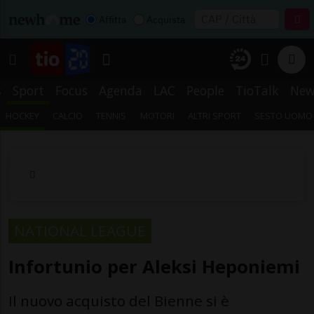
Affitta
Acquista
s
Sport
Focus
Agenda
LAC
People
TioTalk
New
HOCKEY
CALCIO
TENNIS
MOTORI
ALTRI SPORT
SESTO UOMO
NATIONAL LEAGUE
Infortunio per Aleksi Heponiemi
Il nuovo acquisto del Bienne si è