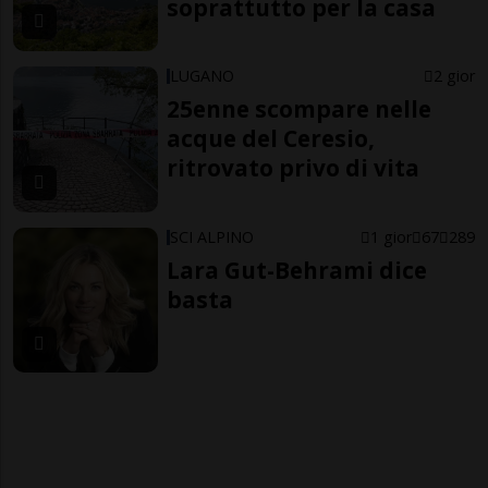
soprattutto per la casa
LUGANO
2 gior
25enne scompare nelle
acque del Ceresio,
ritrovato privo di vita
SCI ALPINO
1 gior
67
289
Lara Gut-Behrami dice
basta