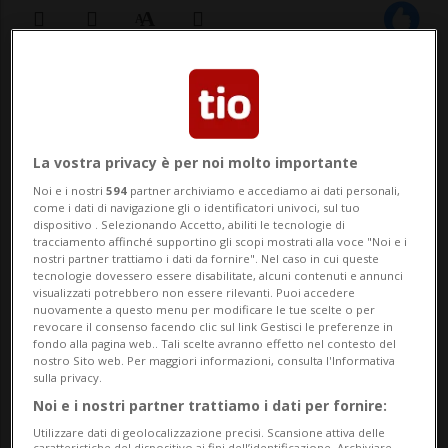
07 set 2023 - 11:06
3
HOCKEY: Risultati e classifiche
La vostra privacy è per noi molto importante
Noi e i nostri
594
partner archiviamo e accediamo ai dati personali,
BIENNE - Primo avversario del Lugano in
come i dati di navigazione gli o identificatori univoci, sul tuo
dispositivo . Selezionando Accetto, abiliti le tecnologie di
regular season, il Bienne ha annunciato
tracciamento affinché supportino gli scopi mostrati alla voce "Noi e i
nostri partner trattiamo i dati da fornire". Nel caso in cui queste
che dovrà fare a meno dell'attaccante
tecnologie dovessero essere disabilitate, alcuni contenuti e annunci
visualizzati potrebbero non essere rilevanti. Puoi accedere
finlandese Aleksi Heponiemi per almeno
nuovamente a questo menu per modificare le tue scelte o per
revocare il consenso facendo clic sul link Gestisci le preferenze in
tre mesi. Il 24enne di Tampere -
fondo alla pagina web.. Tali scelte avranno effetto nel contesto del
nostro Sito web. Per maggiori informazioni, consulta l'Informativa
sulla privacy.
infortunatosi sabato nella sfida di
Noi e i nostri partner trattiamo i dati per fornire:
Champions ...
Utilizzare dati di geolocalizzazione precisi. Scansione attiva delle
caratteristiche del dispositivo ai fini dell’identificazione. Archiviare