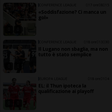
CONFERENCE LEAGUE
17 ore
8
15
«Soddisfazione? Ci manca un
gol»
CONFERENCE LEAGUE
18 ore
13
30
Il Lugano non sbaglia, ma non
tutto è stato semplice
EUROPA LEAGUE
18 ore
1
4
EL: il Thun ipoteca la
qualificazione ai playoff