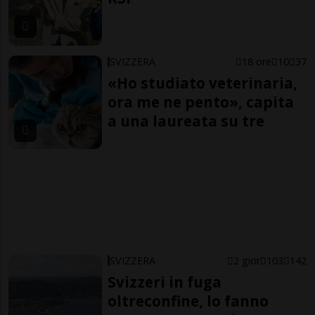
SVIZZERA
18 ore
10
37
«Ho studiato veterinaria,
ora me ne pento», capita
a una laureata su tre
SVIZZERA
2 gior
103
142
Svizzeri in fuga
oltreconfine, lo fanno