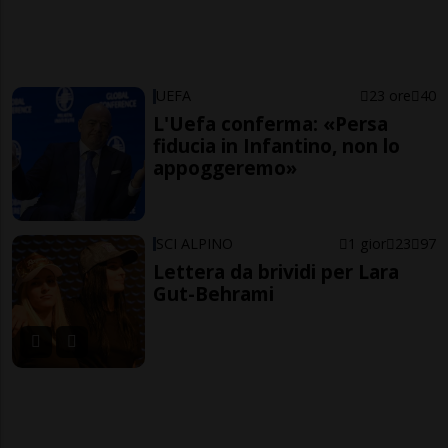
UEFA
23 ore
40
L'Uefa conferma: «Persa
fiducia in Infantino, non lo
appoggeremo»
SCI ALPINO
1 gior
23
97
Lettera da brividi per Lara
Gut-Behrami