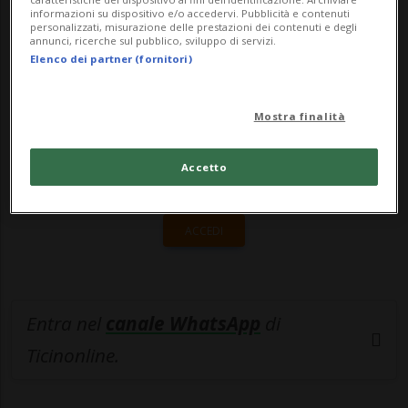
informazioni su dispositivo e/o accedervi. Pubblicità e contenuti
personalizzati, misurazione delle prestazioni dei contenuti e degli
🔐 Sblocca il nostro archivio
annunci, ricerche sul pubblico, sviluppo di servizi.
Elenco dei partner (fornitori)
esclusivo!
Sottoscrivi un abbonamento
Archivio
per
Mostra finalità
leggere questo articolo, oppure scegli
MyTioAbo
per accedere all'archivio e
Accetto
navigare su sito e app senza pubblicità.
ACCEDI
Entra nel
canale WhatsApp
di
Ticinonline.