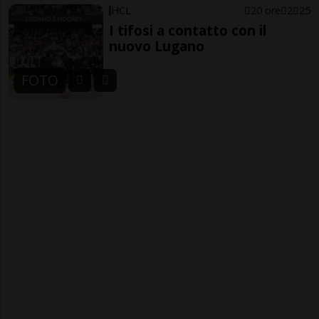
HCL
20 ore
2
25
I tifosi a contatto con il
nuovo Lugano
FOTO