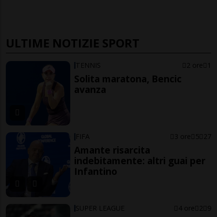
ULTIME NOTIZIE SPORT
TENNIS
2 ore
1
Solita maratona, Bencic
avanza
FIFA
3 ore
5
27
Amante risarcita
indebitamente: altri guai per
Infantino
SUPER LEAGUE
4 ore
2
9