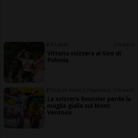
CICLISMO
15 ore
5
Vittoria svizzera al Giro di
Polonia
TOUR DE FRANCE FEMMINILE
16 ore
1
La svizzera Reussier perde la
maglia gialla sul Mont
Ventoux