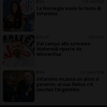
FIFA
19 ore
5
85
La Norvegia vuole la testa di
Infantino
CALCIO
20 ore
2
Dal campo alla scrivania:
Mehmedi riparte da
Winterthur
FIFA
21 ore
17
56
Infantino incassa un altro sì
pesante: al suo fianco c’è
(anche) l’Argentina