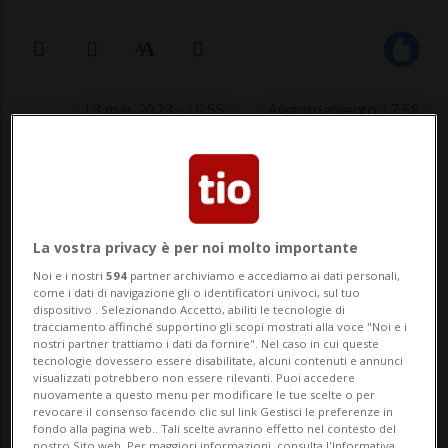
13 mar 2023 - 15:55
Aggiornamento 17:58
Nella stagione appena conclusa
l'attaccante 20enne ha difeso i colori
dei GCK Lions.
La vostra privacy è per noi molto importante
Noi e i nostri
594
partner archiviamo e accediamo ai dati personali,
come i dati di navigazione gli o identificatori univoci, sul tuo
dispositivo . Selezionando Accetto, abiliti le tecnologie di
tracciamento affinché supportino gli scopi mostrati alla voce "Noi e i
HOCKEY: Risultati e classifiche
nostri partner trattiamo i dati da fornire". Nel caso in cui queste
tecnologie dovessero essere disabilitate, alcuni contenuti e annunci
visualizzati potrebbero non essere rilevanti. Puoi accedere
BIENNE - In vista della prossima stagione
nuovamente a questo menu per modificare le tue scelte o per
revocare il consenso facendo clic sul link Gestisci le preferenze in
di National League, il Bienne si è
fondo alla pagina web.. Tali scelte avranno effetto nel contesto del
nostro Sito web. Per maggiori informazioni, consulta l'Informativa