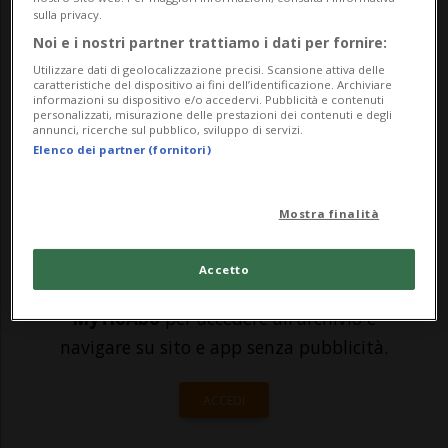
accordato con il giovane attaccante Liekit
sulla privacy.
Noi e i nostri partner trattiamo i dati per fornire:
Reichle. Il 20enne proviene dai GCK Lions e
Utilizzare dati di geolocalizzazione precisi. Scansione attiva delle
ha firmato con i Seelanders un contratto
caratteristiche del dispositivo ai fini dell’identificazione. Archiviare
informazioni su dispositivo e/o accedervi. Pubblicità e contenuti
biennale, ovvero fino al mese di ...
personalizzati, misurazione delle prestazioni dei contenuti e degli
annunci, ricerche sul pubblico, sviluppo di servizi.
Elenco dei partner (fornitori)
🔐 Sblocca il nostro archivio
esclusivo!
Mostra finalità
Sottoscrivi un abbonamento
Archivio
per
Accetto
leggere questo articolo, oppure scegli
MyTioAbo
per accedere all'archivio e
navigare su sito e app senza pubblicità.
ACCEDI