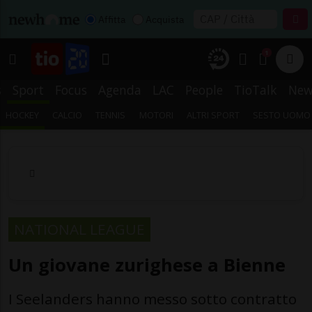
Affitta
Acquista
1
s
Sport
Focus
Agenda
LAC
People
TioTalk
New
HOCKEY
CALCIO
TENNIS
MOTORI
ALTRI SPORT
SESTO UOMO
NATIONAL LEAGUE
Un giovane zurighese a Bienne
I Seelanders hanno messo sotto contratto