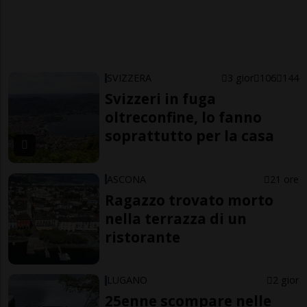
SVIZZERA
3 gior
106
144
Svizzeri in fuga
oltreconfine, lo fanno
soprattutto per la casa
ASCONA
21 ore
Ragazzo trovato morto
nella terrazza di un
ristorante
LUGANO
2 gior
25enne scompare nelle