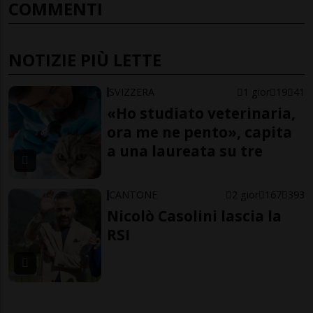
COMMENTI
NOTIZIE PIÙ LETTE
SVIZZERA
1 gior
19
41
«Ho studiato veterinaria,
ora me ne pento», capita
a una laureata su tre
CANTONE
2 gior
167
393
Nicolò Casolini lascia la
RSI