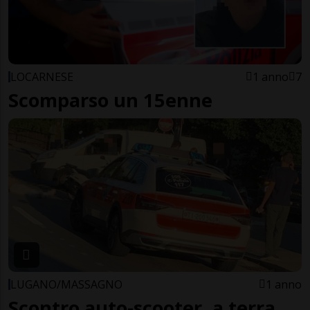
LOCARNESE
1 anno
7
Scomparso un 15enne
LUGANO/MASSAGNO
1 anno
Scontro auto-scooter, a terra