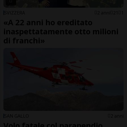
SVIZZERA
2 anni
21
1
«A 22 anni ho ereditato
inaspettatamente otto milioni
di franchi»
SAN GALLO
2 anni
Volo fatale col parapendio,