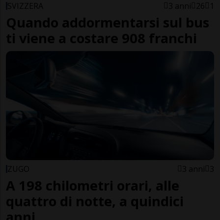
SVIZZERA
3 anni
26
1
Quando addormentarsi sul bus
ti viene a costare 908 franchi
ZUGO
3 anni
3
A 198 chilometri orari, alle
quattro di notte, a quindici
anni