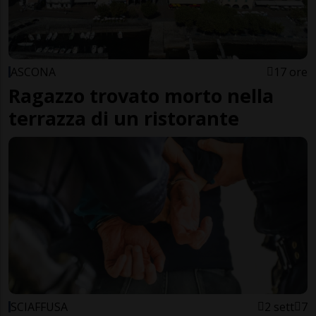
ASCONA
17 ore
Ragazzo trovato morto nella
terrazza di un ristorante
SCIAFFUSA
2 sett
7