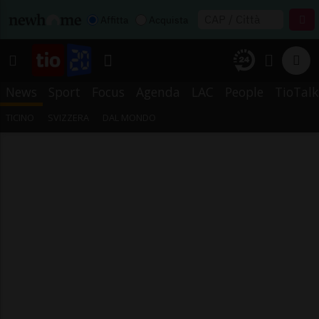
Affitta
Acquista
News
Sport
Focus
Agenda
LAC
People
TioTalk
TICINO
SVIZZERA
DAL MONDO