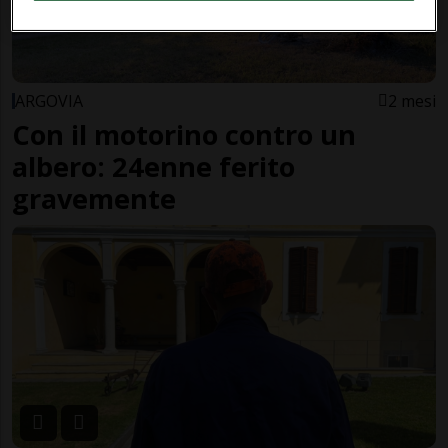
ARGOVIA
2 mesi
Con il motorino contro un
albero: 24enne ferito
gravemente