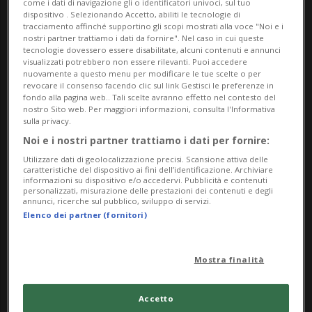
come i dati di navigazione gli o identificatori univoci, sul tuo
dispositivo . Selezionando Accetto, abiliti le tecnologie di
tracciamento affinché supportino gli scopi mostrati alla voce "Noi e i
nostri partner trattiamo i dati da fornire". Nel caso in cui queste
tecnologie dovessero essere disabilitate, alcuni contenuti e annunci
visualizzati potrebbero non essere rilevanti. Puoi accedere
nuovamente a questo menu per modificare le tue scelte o per
revocare il consenso facendo clic sul link Gestisci le preferenze in
fondo alla pagina web.. Tali scelte avranno effetto nel contesto del
nostro Sito web. Per maggiori informazioni, consulta l'Informativa
sulla privacy.
CANTONE
1 mese
Noi e i nostri partner trattiamo i dati per fornire:
Il "14enne della Farera" finisce
Utilizzare dati di geolocalizzazione precisi. Scansione attiva delle
all'ospedale: è in terapia semi
caratteristiche del dispositivo ai fini dell’identificazione. Archiviare
informazioni su dispositivo e/o accedervi. Pubblicità e contenuti
intensiva
personalizzati, misurazione delle prestazioni dei contenuti e degli
annunci, ricerche sul pubblico, sviluppo di servizi.
Elenco dei partner (fornitori)
Mostra finalità
Accetto