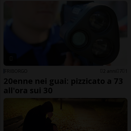
FRIBORGO
2 anni
7
1
20enne nei guai: pizzicato a 73
all'ora sui 30