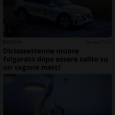
ARGOVIA
6 mesi
10
1
Diciassettenne muore
folgorato dopo essere salito su
un vagone merci