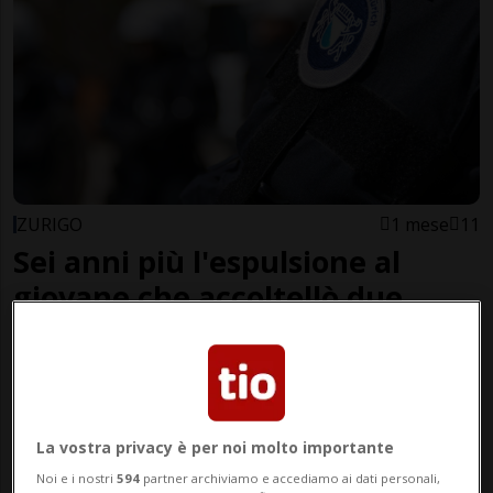
ZURIGO
1 mese
11
Sei anni più l'espulsione al
giovane che accoltellò due
educatrici
La vostra privacy è per noi molto importante
Noi e i nostri
594
partner archiviamo e accediamo ai dati personali,