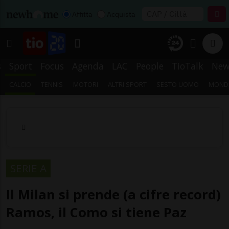
Affitta
Acquista
s
Sport
Focus
Agenda
LAC
People
TioTalk
New
CALCIO
TENNIS
MOTORI
ALTRI SPORT
SESTO UOMO
MONDI
SERIE A
Il Milan si prende (a cifre record)
Ramos, il Como si tiene Paz