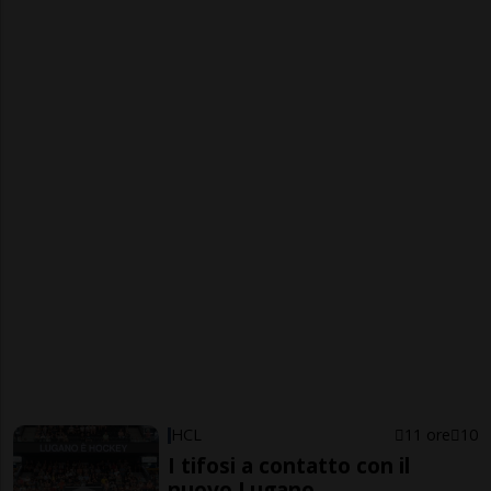
HCL
11 ore
10
I tifosi a contatto con il
nuovo Lugano