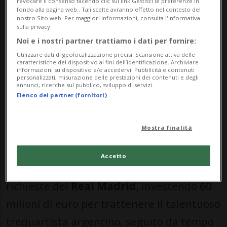
Ramos
. Per strapparlo al PSG, i rossoneri
revocare il consenso facendo clic sul link Gestisci le preferenze in
fondo alla pagina web.. Tali scelte avranno effetto nel contesto del
verseranno una cifra compresa tra i 60 e i
nostro Sito web. Per maggiori informazioni, consulta l'Informativa
sulla privacy.
70 milioni di euro, un investimento che
Noi e i nostri partner trattiamo i dati per fornire:
rappresenta un record nella storia del
Utilizzare dati di geolocalizzazione precisi. Scansione attiva delle
caratteristiche del dispositivo ai fini dell’identificazione. Archiviare
club.
informazioni su dispositivo e/o accedervi. Pubblicità e contenuti
personalizzati, misurazione delle prestazioni dei contenuti e degli
annunci, ricerche sul pubblico, sviluppo di servizi.
Ma quello del 25enne lusitano non è
Elenco dei partner (fornitori)
l'unico affare destinato a far parlare.
Mostra finalità
Romano dà infatti per certa anche la
permanenza di
Nico Paz
al
Como
. Il club
Accetto
lariano avrebbe deciso di soddisfare le
richieste del
Real Madrid
, investendo 60
milioni di euro per trattenere il talentuoso
trequartista argentino, seguito da tempo