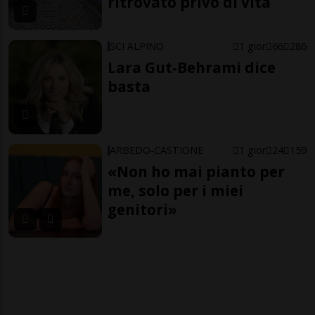
ritrovato privo di vita
SCI ALPINO
1 gior
66
286
Lara Gut-Behrami dice
basta
ARBEDO-CASTIONE
1 gior
24
159
«Non ho mai pianto per
me, solo per i miei
genitori»