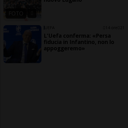
FOTO
UEFA
14 ore
21
L'Uefa conferma: «Persa
fiducia in Infantino, non lo
appoggeremo»