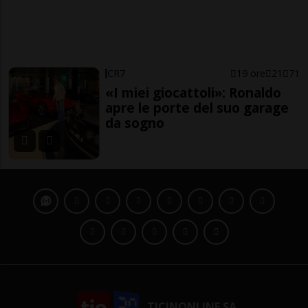
CR7
19 ore
21
71
«I miei giocattoli»: Ronaldo
apre le porte del suo garage
da sogno
TICINONLINE SA