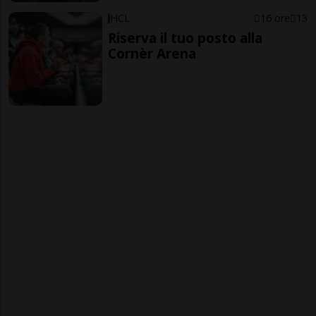
HCL
16 ore
13
Riserva il tuo posto alla
Cornèr Arena