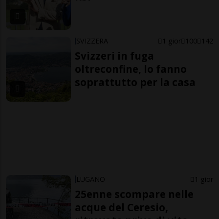
SVIZZERA
1 gior
100
142
Svizzeri in fuga
oltreconfine, lo fanno
soprattutto per la casa
LUGANO
1 gior
25enne scompare nelle
acque del Ceresio,