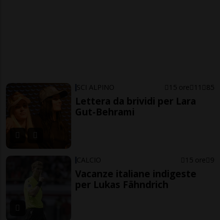
SCI ALPINO
15 ore
11
85
Lettera da brividi per Lara
Gut-Behrami
CALCIO
15 ore
9
Vacanze italiane indigeste
per Lukas Fähndrich