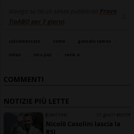
Naviga su tio.ch senza pubblicità
Prova
TioABO per 7 giorni
.
calciomercato
como
goncalo ramos
milan
nico paz
serie a
COMMENTI
NOTIZIE PIÙ LETTE
CANTONE
1 gior
146
379
Nicolò Casolini lascia la
RSI