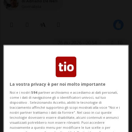
di Adriano De Neri
Giornalista
26 giu 2026 - 20:54
10
CALCIO: Risultati e classifiche
MILANO - Giornata caldissima di mercato
La vostra privacy è per noi molto importante
in Serie A. Secondo quanto anticipato
Noi e i nostri
594
partner archiviamo e accediamo ai dati personali,
come i dati di navigazione gli o identificatori univoci, sul tuo
dall'esperto di calciomercato
Fabrizio
dispositivo . Selezionando Accetto, abiliti le tecnologie di
tracciamento affinché supportino gli scopi mostrati alla voce "Noi e i
Romano
, il Milan ha chiuso l'acquisto
nostri partner trattiamo i dati da fornire". Nel caso in cui queste
tecnologie dovessero essere disabilitate, alcuni contenuti e annunci
dell'attaccante portoghese
Gonçalo
visualizzati potrebbero non essere rilevanti. Puoi accedere
nuovamente a questo menu per modificare le tue scelte o per