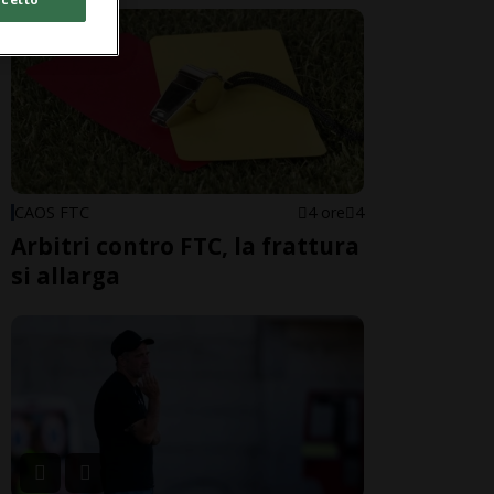
CAOS FTC
4 ore
4
Arbitri contro FTC, la frattura
si allarga