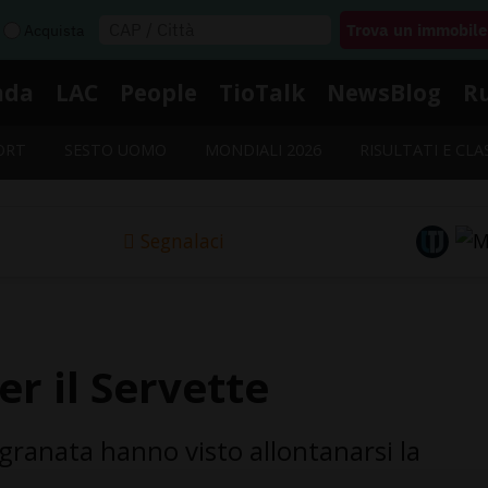
Acquista
nda
LAC
People
TioTalk
NewsBlog
R
ORT
SESTO UOMO
MONDIALI 2026
RISULTATI E CLA
Segnalaci
er il Servette
i granata hanno visto allontanarsi la