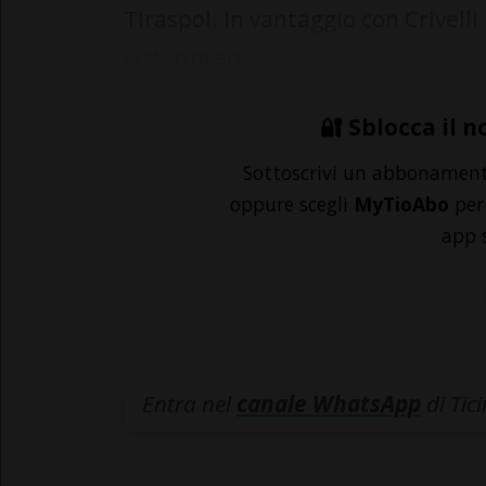
Tiraspol. In vantaggio con Crivelli
visti riprend...
🔐 Sblocca il n
Sottoscrivi un abbonamen
oppure scegli
MyTioAbo
per 
app 
Entra nel
canale WhatsApp
di Tic