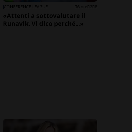
CONFERENCE LEAGUE
6 ore
2
8
«Attenti a sottovalutare il
Runavik. Vi dico perché...»