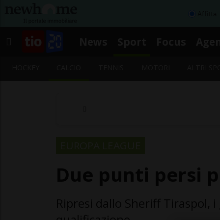
Affitta
News
Sport
Focus
Age
HOCKEY
CALCIO
TENNIS
MOTORI
ALTRI SP
EUROPA LEAGUE
Due punti persi p
Ripresi dallo Sheriff Tiraspol, 
qualificazione