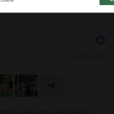
26 ott 2023 - 22:56
+2
Glimt ha piegato nettamente il Besiktas.