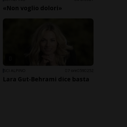
«Non voglio dolori»
SCI ALPINO
7 ore
59
252
Lara Gut-Behrami dice basta