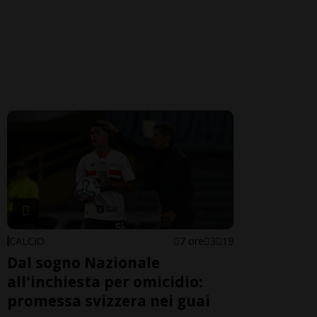
CALCIO
7 ore
3
19
Dal sogno Nazionale
all'inchiesta per omicidio:
promessa svizzera nei guai