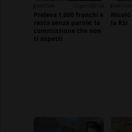
CANTONE
2 gior
45
120
CANTON
Preleva 1.000 franchi e
Nicolò 
resta senza parole: la
la RSI
commissione che non
ti aspetti