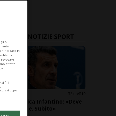
ULTIME NOTIZIE SPORT
gli o
iamento
e". Nel caso in
potrebbero non
 revocare il
anno effetto
cy.
ai fini
ti
ico, sviluppo
FIFA
2 ore
19
Figo scarica Infantino: «Deve
andarsene. Subito»
cetto