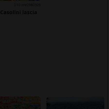
E
10 ore
98
328
Casolini lascia