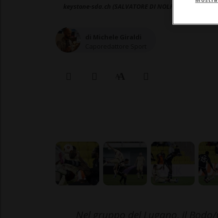
keystone-sda.ch (SALVATORE DI NOLFI)
di Michele Giraldi
Caporedattore Sport
Nel gruppo del Lugano, il Bodo/