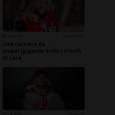
SCI ALPINO
6 ore
1
11
Una carriera da
(super)gigante: tutti i trionfi
di Lara
SCI ALPINO
6 ore
21