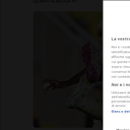
La vostr
Noi e i nost
identificato
affinché sup
cui queste 
essere rile
consenso fac
nel contest
Noi e i n
Utilizzare d
dell’identif
personalizz
di servizi.
Elenco dei
Mostra