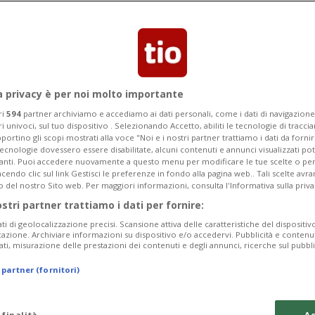
a privacy è per noi molto importante
ri
594
partner archiviamo e accediamo ai dati personali, come i dati di navigazione 
ri univoci, sul tuo dispositivo . Selezionando Accetto, abiliti le tecnologie di tracc
portino gli scopi mostrati alla voce "Noi e i nostri partner trattiamo i dati da fornir
tecnologie dovessero essere disabilitate, alcuni contenuti e annunci visualizzati 
vanti. Puoi accedere nuovamente a questo menu per modificare le tue scelte o per
endo clic sul link Gestisci le preferenze in fondo alla pagina web.. Tali scelte avr
o del nostro Sito web. Per maggiori informazioni, consulta l'Informativa sulla priva
ostri partner trattiamo i dati per fornire:
ati di geolocalizzazione precisi. Scansione attiva delle caratteristiche del dispositivo 
icazione. Archiviare informazioni su dispositivo e/o accedervi. Pubblicità e contenu
ati, misurazione delle prestazioni dei contenuti e degli annunci, ricerche sul pubbl
 partner (fornitori)
 finalità
Ac