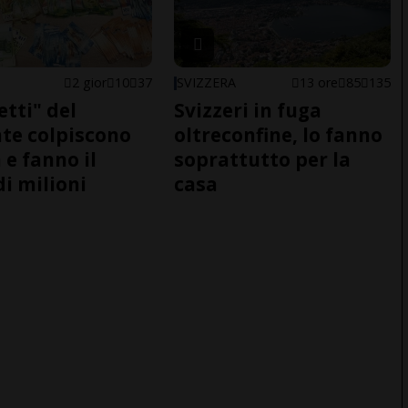
2 gior
10
37
SVIZZERA
13 ore
85
135
etti" del
Svizzeri in fuga
te colpiscono
oltreconfine, lo fanno
 e fanno il
soprattutto per la
di milioni
casa