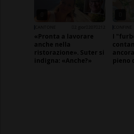
CANTONE
2 gior
207
212
CONFINE
«Pronta a lavorare
I "furb
anche nella
contan
ristorazione». Suter si
ancora
indigna: «Anche?»
pieno 